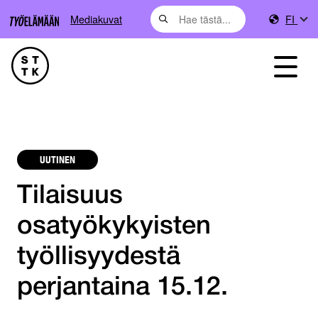
Mediakuvat
FI
UUTINEN
Tilaisuus
osatyökykyisten
työllisyydestä
perjantaina 15.12.