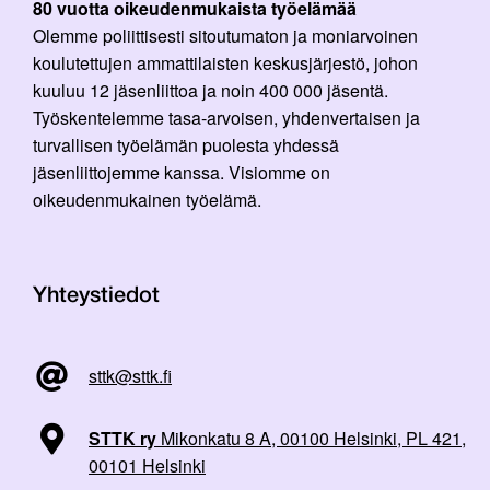
80 vuotta oikeudenmukaista työelämää
Olemme poliittisesti sitoutumaton ja moniarvoinen
koulutettujen ammattilaisten keskusjärjestö, johon
kuuluu 12 jäsenliittoa ja noin 400 000 jäsentä.
Työskentelemme tasa-arvoisen, yhdenvertaisen ja
turvallisen työelämän puolesta yhdessä
jäsenliittojemme kanssa. Visiomme on
oikeudenmukainen työelämä.
Yhteystiedot
sttk@sttk.fi
STTK ry
Mikonkatu 8 A, 00100 Helsinki, PL 421,
00101 Helsinki