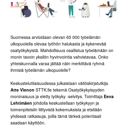
Suomessa arvioidaan olevan 65 000 työelämän
ulkopuolella olevaa työhön halukasta ja kykenevää
osatyökykyistä. Mahdollisuus osallistua työelämään on
monin tavoin yksilön hyvinvointia vahvistavaa. Onko
yhteiskunnalla varaa jättää näin merkittävä ryhmä
ihmisiä työelämän ulkopuolelle?
Keskustelutilaisuudessa julkaistaan väitöskirjatutkija
Atte Vienon
STTK:lle tekemä Osatyökykyisyyden
moninaisuus ja eletty työkyky -selvitys. Toimittaja
Eeva
Lehtimäen
johdolla keskustellaan työkykyyn ja
toimenpiteisiin liittyvistä kokemuksista ja etsitään
yhdessä ratkaisuja, joilla tämä tärkeä potentiaali
saadaan käyttöön.