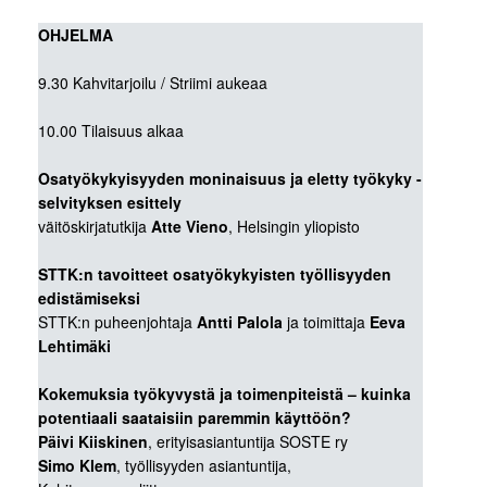
OHJELMA
9.30 Kahvitarjoilu / Striimi aukeaa
10.00 Tilaisuus alkaa
Osatyökykyisyyden moninaisuus ja eletty työkyky -
selvityksen esittely
väitöskirjatutkija
Atte Vieno
, Helsingin yliopisto
STTK:n tavoitteet osatyökykyisten työllisyyden
edistämiseksi
STTK:n puheenjohtaja
Antti Palola
ja toimittaja
Eeva
Lehtimäki
Kokemuksia työkyvystä ja toimenpiteistä – kuinka
potentiaali saataisiin paremmin käyttöön?
Päivi Kiiskinen
, erityisasiantuntija SOSTE ry
Simo Klem
, työllisyyden asiantuntija,