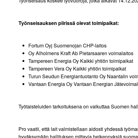
Työnseisaus koskee työvuoroja, jotka alkavat 14.12.20
Työnseisauksen piirissä olevat toimipaikat:
Fortum Oyj Suomenojan CHP-laitos
Oy Alholmens Kraft Ab Pietarsaaren voimalaitos
Tampereen Energia Oy Kaikki yhtiön toimipaikat
Tampereen Vera Oy Kaikki yhtiön toimipaikat
Turun Seudun Energiantuotanto Oy Naantalin voim
Vantaan Energia Oy Vantaan Energian Jätevoimala
Työtaisteluiden tarkoituksena on vaikuttaa Suomen hall
Pro vaatii, että lait valmistellaan aidosti yhdessä työ
hyväksymään hallituksen mittavia heikennyksiä suomal