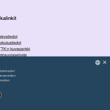
kalinkit
teystiedot
skutustiedot
TK:n kuvapankki
etosuojaseloste
×
rvallisemman tilan periaatteet
ttämiseksi
 evästeiden
FINNISH
steiden
ENGLISH
SWEDISH