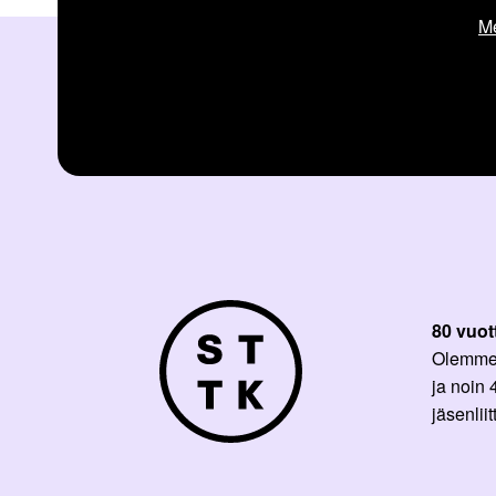
Me
80 vuot
Olemme p
ja noin
jäsenli