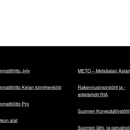
mattiliitto Jyty
METO – Metsäalan Asiant
mattiliitto Kelan toimihenkilöt
Rakennusinsinöörit ja -
arkkitehdit RIA
mattiliitto Pro
Suomen Konepäällystöliit
rkon alat
Suomen lähi- ja perushoita