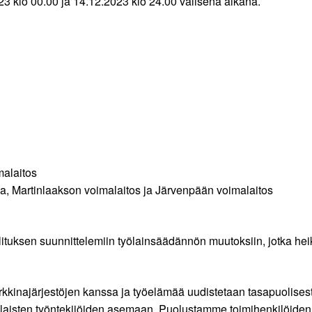
23 klo 00.00 ja 14.12.2023 klo 24.00 välisenä aikana.
alaitos
, Martinlaakson voimalaitos ja Järvenpään voimalaitos
ituksen suunnittelemiin työlainsäädännön muutoksiin, jotka heik
markkinajärjestöjen kanssa ja työelämää uudistetaan tasapuolises
aisten työntekijöiden asemaan. Puolustamme toimihenkilöiden ty