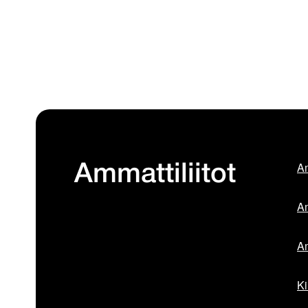
Am
Ammattiliitot
Am
Am
Ki