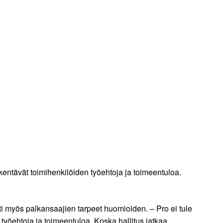
entävät toimihenkilöiden työehtoja ja toimeentuloa.
ti myös palkansaajien tarpeet huomioiden. – Pro ei tule
öehtoja ja toimeentuloa. Koska hallitus jatkaa