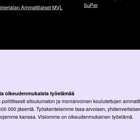
SuPer
ijerialan Ammattilaiset MVL
ta oikeudenmukaista työelämää
oliittisesti sitoutumaton ja moniarvoinen koulutettujen ammattil
 400 000 jäsentä. Työskentelemme tasa-arvoisen, yhdenvertaisen
ittojemme kanssa. Visiomme on oikeudenmukainen työelämä.