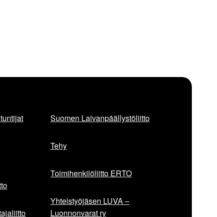
untijat
Suomen Laivanpäällystöliitto
Tehy
Toimihenkilöliitto ERTO
to
Yhteistyöjäsen LUVA –
jaliitto
Luonnonvarat ry