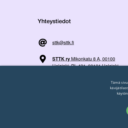
Yhteystiedot
sttk@sttk.fi
STTK ry
Mikonkatu 8 A, 00100
Helsinki, PL 421, 00101 Helsinki
Tämä sivu
kävijätila
käytön