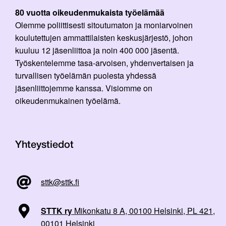
80 vuotta oikeudenmukaista työelämää
Olemme poliittisesti sitoutumaton ja moniarvoinen
koulutettujen ammattilaisten keskusjärjestö, johon
kuuluu 12 jäsenliittoa ja noin 400 000 jäsentä.
Työskentelemme tasa-arvoisen, yhdenvertaisen ja
turvallisen työelämän puolesta yhdessä
jäsenliittojemme kanssa. Visiomme on
oikeudenmukainen työelämä.
Yhteystiedot
sttk@sttk.fi
STTK ry
Mikonkatu 8 A, 00100 Helsinki, PL 421,
00101 Helsinki