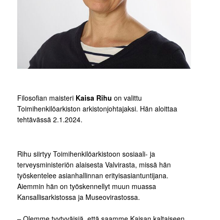
Filosofian maisteri
Kaisa Rihu
on valittu
Toimihenkilöarkiston arkistonjohtajaksi. Hän aloittaa
tehtävässä 2.1.2024.
Rihu siirtyy Toimihenkilöarkistoon sosiaali- ja
terveysministeriön alaisesta Valvirasta, missä hän
työskentelee asianhallinnan erityisasiantuntijana.
Aiemmin hän on työskennellyt muun muassa
Kansallisarkistossa ja Museovirastossa.
– Olemme tyytyväisiä, että saamme Kaisan kaltaiseen