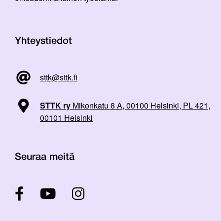
Yhteystiedot
sttk@sttk.fi
STTK ry
Mikonkatu 8 A, 00100 Helsinki, PL 421,
00101 Helsinki
Seuraa meitä