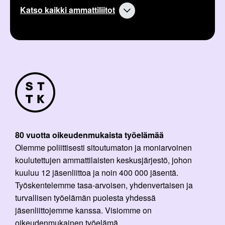
Katso kaikki ammattiliitot
80 vuotta oikeudenmukaista työelämää
Olemme poliittisesti sitoutumaton ja moniarvoinen
koulutettujen ammattilaisten keskusjärjestö, johon
kuuluu 12 jäsenliittoa ja noin 400 000 jäsentä.
Työskentelemme tasa-arvoisen, yhdenvertaisen ja
turvallisen työelämän puolesta yhdessä
jäsenliittojemme kanssa. Visiomme on
oikeudenmukainen työelämä.