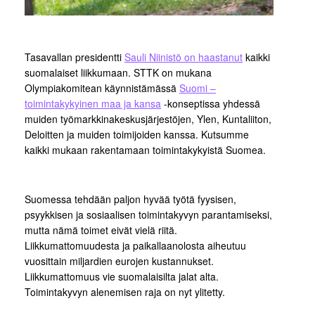
Tasavallan presidentti
Sauli Niinistö on haastanut
kaikki
suomalaiset liikkumaan. STTK on mukana
Olympiakomitean käynnistämässä
Suomi –
toimintakykyinen maa ja kansa
-konseptissa yhdessä
muiden työmarkkinakeskusjärjestöjen, Ylen, Kuntaliiton,
Deloitten ja muiden toimijoiden kanssa. Kutsumme
kaikki mukaan rakentamaan toimintakykyistä Suomea.
Suomessa tehdään paljon hyvää työtä fyysisen,
psyykkisen ja sosiaalisen toimintakyvyn parantamiseksi,
mutta nämä toimet eivät vielä riitä.
Liikkumattomuudesta ja paikallaanolosta aiheutuu
vuosittain miljardien eurojen kustannukset.
Liikkumattomuus vie suomalaisilta jalat alta.
Toimintakyvyn alenemisen raja on nyt ylitetty.