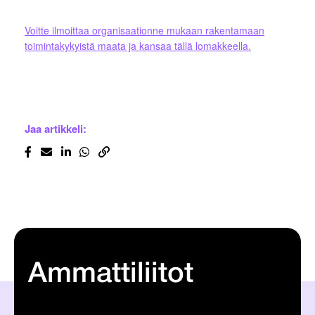
Voitte ilmoittaa organisaationne mukaan rakentamaan
toimintakykyistä maata ja kansaa tällä lomakkeella.
Jaa artikkeli:
Ammattiliitot