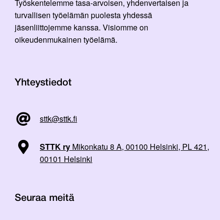
Työskentelemme tasa-arvoisen, yhdenvertaisen ja
turvallisen työelämän puolesta yhdessä
jäsenliittojemme kanssa. Visiomme on
oikeudenmukainen työelämä.
Yhteystiedot
sttk@sttk.fi
STTK ry
Mikonkatu 8 A, 00100 Helsinki, PL 421,
00101 Helsinki
Seuraa meitä