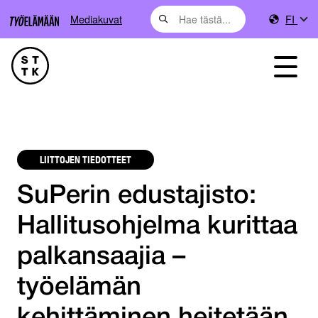
Mediakuvat
FI
LIITTOJEN TIEDOTTEET
SuPerin edustajisto:
Hallitusohjelma kurittaa
palkansaajia –
työelämän