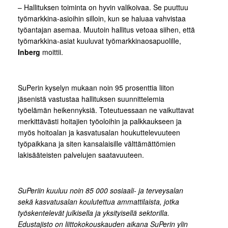
– Hallituksen toiminta on hyvin valikoivaa. Se puuttuu
työmarkkina-asioihin silloin, kun se haluaa vahvistaa
työantajan asemaa. Muutoin hallitus vetoaa siihen, että
työmarkkina-asiat kuuluvat työmarkkinaosapuolille,
Inberg
moittii.
SuPerin kyselyn mukaan noin 95 prosenttia liiton
jäsenistä vastustaa hallituksen suunnittelemia
työelämän heikennyksiä. Toteutuessaan ne vaikuttavat
merkittävästi hoitajien työoloihin ja palkkaukseen ja
myös hoitoalan ja kasvatusalan houkuttelevuuteen
työpaikkana ja siten kansalaisille välttämättömien
lakisääteisten palvelujen saatavuuteen.
SuPeriin kuuluu noin 85 000 sosiaali- ja terveysalan
sekä kasvatusalan koulutettua ammattilaista, jotka
työskentelevät julkisella ja yksityisellä sektorilla.
Edustajisto on liittokokouskauden aikana SuPerin ylin