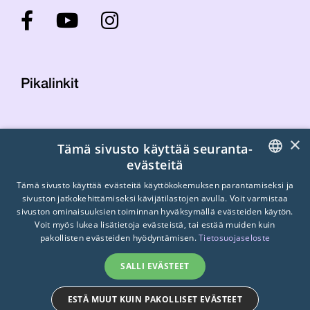
Pikalinkit
Yhteystiedot
×
Tämä sivusto käyttää seuranta-
Laskutustiedot
evästeitä
STTK:n kuvapankki
FINNISH
Tietosuojaseloste
Tämä sivusto käyttää evästeitä käyttökokemuksen parantamiseksi ja
sivuston jatkokehittämiseksi kävijätilastojen avulla. Voit varmistaa
Turvallisemman tilan periaatteet
ENGLISH
sivuston ominaisuuksien toiminnan hyväksymällä evästeiden käytön.
Voit myös lukea lisätietoja evästeistä, tai estää muiden kuin
SWEDISH
pakollisten evästeiden hyödyntämisen.
Tietosuojaseloste
SALLI EVÄSTEET
ESTÄ MUUT KUIN PAKOLLISET EVÄSTEET
© 2026
STTK.
Made with ❤ by
Avoin.Systems