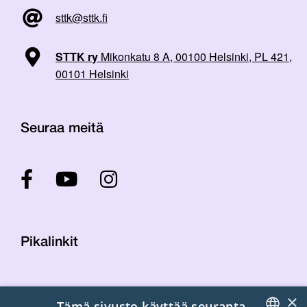
sttk@sttk.fi
STTK ry
Mikonkatu 8 A, 00100 Helsinki, PL 421,
00101 Helsinki
Seuraa meitä
Pikalinkit
Yhteystiedot
×
Tämä sivusto käyttää seuranta-