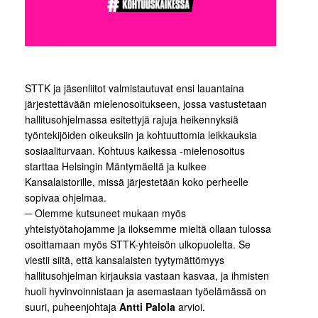
STTK ja jäsenliitot valmistautuvat ensi lauantaina
järjestettävään mielenosoitukseen, jossa vastustetaan
hallitusohjelmassa esitettyjä rajuja heikennyksiä
työntekijöiden oikeuksiin ja kohtuuttomia leikkauksia
sosiaaliturvaan. Kohtuus kaikessa -mielenosoitus
starttaa Helsingin Mäntymäeltä ja kulkee
Kansalaistorille, missä järjestetään koko perheelle
sopivaa ohjelmaa.
─ Olemme kutsuneet mukaan myös
yhteistyötahojamme ja iloksemme mieltä ollaan tulossa
osoittamaan myös STTK-yhteisön ulkopuolelta. Se
viestii siitä, että kansalaisten tyytymättömyys
hallitusohjelman kirjauksia vastaan kasvaa, ja ihmisten
huoli hyvinvoinnistaan ja asemastaan työelämässä on
suuri, puheenjohtaja
Antti Palola
arvioi.