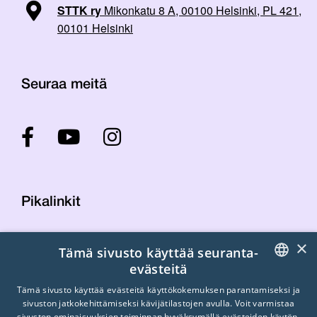
STTK ry
Mikonkatu 8 A, 00100 Helsinki, PL 421,
00101 Helsinki
Seuraa meitä
Pikalinkit
×
Tämä sivusto käyttää seuranta-
Yhteystiedot
evästeitä
Laskutustiedot
STTK:n kuvapankki
FINNISH
Tämä sivusto käyttää evästeitä käyttökokemuksen parantamiseksi ja
sivuston jatkokehittämiseksi kävijätilastojen avulla. Voit varmistaa
Tietosuojaseloste
ENGLISH
sivuston ominaisuuksien toiminnan hyväksymällä evästeiden käytön.