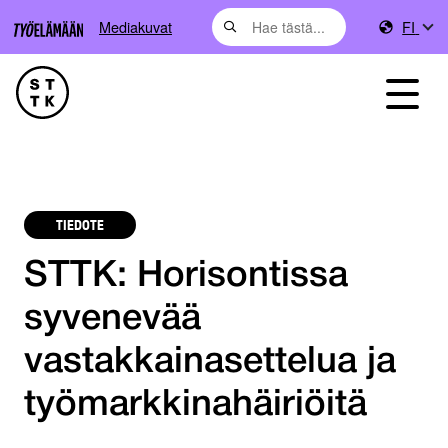
Mediakuvat
FI
TIEDOTE
STTK: Horisontissa
syvenevää
vastakkainasettelua ja
työmarkkinahäiriöitä