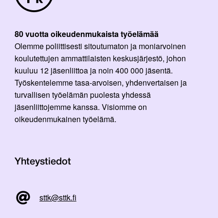
80 vuotta oikeudenmukaista työelämää
Olemme poliittisesti sitoutumaton ja moniarvoinen
koulutettujen ammattilaisten keskusjärjestö, johon
kuuluu 12 jäsenliittoa ja noin 400 000 jäsentä.
Työskentelemme tasa-arvoisen, yhdenvertaisen ja
turvallisen työelämän puolesta yhdessä
jäsenliittojemme kanssa. Visiomme on
oikeudenmukainen työelämä.
Yhteystiedot
sttk@sttk.fi