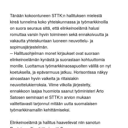
Tänään kokoontuneen STTK:n hallituksen mielestä
kireä tunnelma koko yhteiskunnassa ja työmarkkinoilla
on suora seuraus siitä, että elinkeinoelämä halusi
romuttaa varsin hyvin toimineen sekä ennakoivuutta ja
vakautta yhteiskuntaan luoneen neuvottelu- ja
sopimusjärjestelmän.
─ Hallitusohjelman monet kirjaukset ovat suoraan
elinkeinoelämän kynästä ja suorastaan kohtuuttomia
monille. Luottamus työmarkkinaosapuolten välillä on nyt
koetuksella, ja epävarmuus jatkuu. Horisontissa näkyy
ainoastaan hyvin vaikeita ja riitaisiakin
neuvottelukierroksia. Viime viikolla järjestetty,
ennakkoon laajaa huomiota saanut työministeri Arto
Satosen seminaari ei STTK:n arvion mukaan
valitettavasti tarjonnut mitään uutta suomalaisen
työmarkkinamallin kehittämiseksi.
Elinkeinoelämä ja hallitus haaveilevat niin sanotun