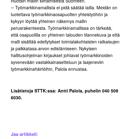
Ruotsin mallin siirtämisestä Suomeen.
─ Työmarkkinamallista ei pidä säätää lailla. Meidän on
luotettava työmarkkinaosapuolten yhteistyöhön ja
kykyyn löytää yhteinen näkemys mallin
perusrakenteesta. Työmarkkinamallissa on tärkeää,
että osapuolilla on yhteinen talouden tilannekuva ja että
malli sisältää edellytykset toimialakohtaisten ratkaisujen
ja palkkatasa-arvon edistämiseen. Nykyisen
hallitusohjelman kirjaukset johtavat työmarkkinoiden
syvenevään vastakkainasetteluun ja laajeneviin
työmarkkinahäiriöihin, Palola ennustaa.
Lisätietoja STTK:ssa: Antti Palola, puhelin 040 509
6030.
Jaa artikkeli: