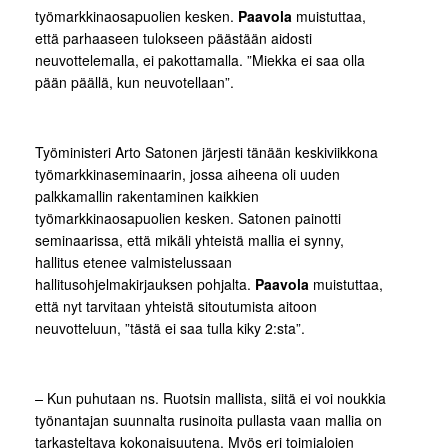
työmarkkinaosapuolien kesken.
Paavola
muistuttaa,
että parhaaseen tulokseen päästään aidosti
neuvottelemalla, ei pakottamalla. ”Miekka ei saa olla
pään päällä, kun neuvotellaan”.
Työministeri Arto Satonen järjesti tänään keskiviikkona
työmarkkinaseminaarin, jossa aiheena oli uuden
palkkamallin rakentaminen kaikkien
työmarkkinaosapuolien kesken. Satonen painotti
seminaarissa, että mikäli yhteistä mallia ei synny,
hallitus etenee valmistelussaan
hallitusohjelmakirjauksen pohjalta.
Paavola
muistuttaa,
että nyt tarvitaan yhteistä sitoutumista aitoon
neuvotteluun, ”tästä ei saa tulla kiky 2:sta”.
–
Kun puhutaan ns. Ruotsin mallista, siitä ei voi noukkia
työnantajan suunnalta rusinoita pullasta vaan mallia on
tarkasteltava kokonaisuutena. Myös eri toimialojen