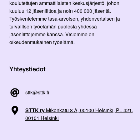
koulutettujen ammattilaisten keskusjärjestö, johon
kuuluu 12 jäsenliittoa ja noin 400 000 jäsentä.
Työskentelemme tasa-arvoisen, yhdenvertaisen ja
turvallisen työelämän puolesta yhdessä
jäsenliittojemme kanssa. Visiomme on
oikeudenmukainen työelämä.
Yhteystiedot
sttk@sttk.fi
STTK ry
Mikonkatu 8 A, 00100 Helsinki, PL 421,
00101 Helsinki