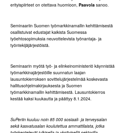
erityispiirteet on otettava huomioon,
Paavola
sanoo.
Seminaariin Suomen työmarkkinamallin kehittämisestä
osallistuivat edustajat kaikista Suomessa
työehtosopimuksia neuvottelevista työnantaja- ja
työntekijäjärjestöistä.
Seminaarin myötä työ- ja elinkeinoministeriö käynnistää
työmarkkinajärjestöille suunnatun laajan
lausuntokierroksen sovittelujärjestelmää koskevasta
hallitusohjelmakirjauksesta ja Suomen
työmarkkinamallin kehittämisestä. Lausuntokierros
kestää kaksi kuukautta ja päättyy 8.1.2024.
SuPeriin kuuluu noin 85 000 sosiaali- ja terveysalan
sekä kasvatusalan koulutettua ammattilaista, jotka
työskentelevät julkisella ja yksityisellä sektorilla.