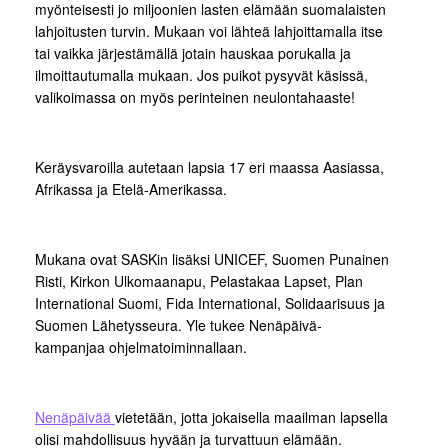
myönteisesti jo miljoonien lasten elämään suomalaisten
lahjoitusten turvin. Mukaan voi lähteä lahjoittamalla itse
tai vaikka järjestämällä jotain hauskaa porukalla ja
ilmoittautumalla mukaan. Jos puikot pysyvät käsissä,
valikoimassa on myös perinteinen neulontahaaste!
Keräysvaroilla autetaan lapsia 17 eri maassa Aasiassa,
Afrikassa ja Etelä-Amerikassa.
Mukana ovat SASKin lisäksi UNICEF, Suomen Punainen
Risti, Kirkon Ulkomaanapu, Pelastakaa Lapset, Plan
International Suomi, Fida International, Solidaarisuus ja
Suomen Lähetysseura. Yle tukee Nenäpäivä-
kampanjaa ohjelmatoiminnallaan.
Nenäpäivää
vietetään, jotta jokaisella maailman lapsella
olisi mahdollisuus hyvään ja turvattuun elämään.