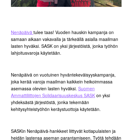
Nenäpäivä
tulee taas! Vuoden hauskin kampanja on
samaan aikaan vakavalla ja tärkeällä asialla maailman
lasten hyväksi. SASK on yksi järjestöistä, jonka työhön
lahjoitusvaroja käytetään.
Nenäpäivä on vuotuinen hyväntekeväisyyskampanja,
joka kerää varoja maailman kaikkein heikoimmassa
asemassa olevien lasten hyväksi.
Suomen
Ammattiliittojen Solidaarisuuskeskus SASK
on yksi
yhdeksästä järjestöstä, jonka tekemään
kehitysyhteistyöhön keräystuottoja käytetään.
SASKin Nenäpäivä-hankkeet liittyvät kotiapulaisten ja
heidän lastensa aseman parantamiseen. Työtä tehdään