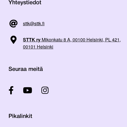
Yhteystiedot
sttk@sttk.fi
STTK ry
Mikonkatu 8 A, 00100 Helsinki, PL 421,
00101 Helsinki
Seuraa meitä
Pikalinkit