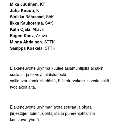
Mika Juutinen
, KT
Juha Knuuti
, KT
Sinikka Näätsaari
, SAK
Ilkka Kaukoranta
, SAK
Katri Ojala
, Akava
Eugen Koev
, Akava
Minna Ahtiainen
, STTK
Samppa Koskela
, STTK
Eläkeneuvotteluryhmä kuulee asiantuntijoita ainakin
sosiaali- ja terveysministeriöstä,
valtionvarainministeriöstä, Eläketurvakeskuksesta sekä
työeläkealalta.
Eläkeneuvotteluryhmän työtä seuraa ja ohjaa
järjestöjen toimitusjohtajista ja puheenjohtajista
koostuva ryhmä.