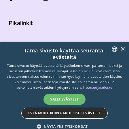
Pikalinkit
Yhteystiedot
×
Tämä sivusto käyttää seuranta-
Laskutustiedot
evästeitä
STTK:n kuvapankki
FINNISH
Tietosuojaseloste
Tämä sivusto käyttää evästeitä käyttökokemuksen parantamiseksi ja
sivuston jatkokehittämiseksi kävijätilastojen avulla. Voit varmistaa
Turvallisemman tilan periaatteet
ENGLISH
sivuston ominaisuuksien toiminnan hyväksymällä evästeiden käytön.
Voit myös lukea lisätietoja evästeistä, tai estää muiden kuin
SWEDISH
pakollisten evästeiden hyödyntämisen.
Tietosuojaseloste
SALLI EVÄSTEET
ESTÄ MUUT KUIN PAKOLLISET EVÄSTEET
© 2026
STTK.
Made with ❤ by
Avoin.Systems
NÄYTÄ YKSITYISKOHDAT