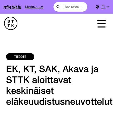
Mediakuvat
FI
TIEDOTE
EK, KT, SAK, Akava ja
STTK aloittavat
keskinäiset
eläkeuudistusneuvottelut