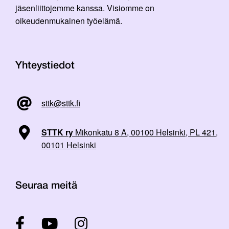
jäsenliittojemme kanssa. Visiomme on
oikeudenmukainen työelämä.
Yhteystiedot
sttk@sttk.fi
STTK ry
Mikonkatu 8 A, 00100 Helsinki, PL 421,
00101 Helsinki
Seuraa meitä