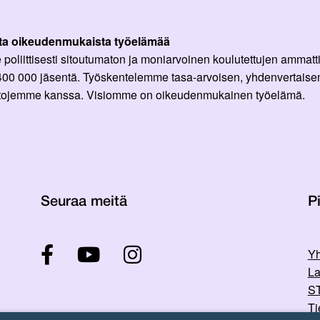
ta oikeudenmukaista työelämää
oliittisesti sitoutumaton ja moniarvoinen koulutettujen ammattil
 400 000 jäsentä. Työskentelemme tasa-arvoisen, yhdenvertaisen
ittojemme kanssa. Visiomme on oikeudenmukainen työelämä.
Seuraa meitä
Pi
Yh
La
ST
Ti