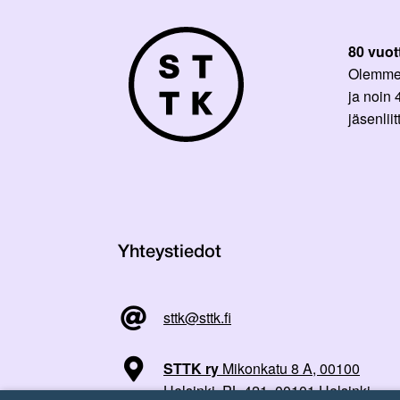
80 vuot
Olemme p
ja noin
jäsenli
Yhteystiedot
sttk@sttk.fi
STTK ry
Mikonkatu 8 A, 00100
Helsinki, PL 421, 00101 Helsinki