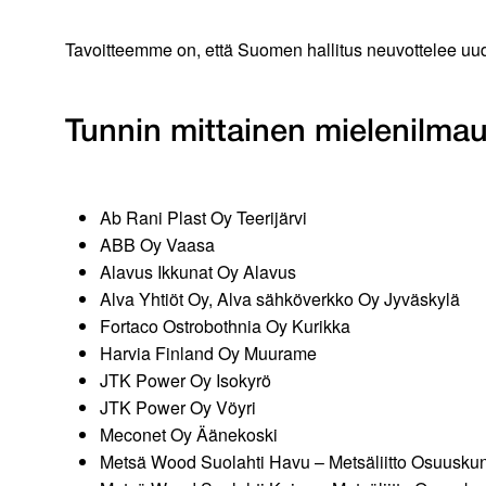
Tavoitteemme on, että Suomen hallitus neuvottelee uud
Tunnin mittainen mielenilmau
Ab Rani Plast Oy Teerijärvi
ABB Oy Vaasa
Alavus Ikkunat Oy Alavus
Alva Yhtiöt Oy, Alva sähköverkko Oy Jyväskylä
Fortaco Ostrobothnia Oy Kurikka
Harvia Finland Oy Muurame
JTK Power Oy Isokyrö
JTK Power Oy Vöyri
Meconet Oy Äänekoski
Metsä Wood Suolahti Havu – Metsäliitto Osuuskun