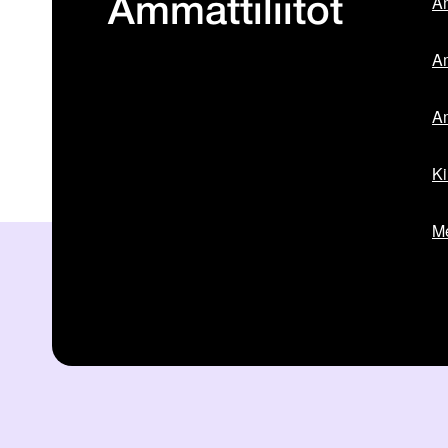
Am
Ammattiliitot
Am
Am
Ki
Me