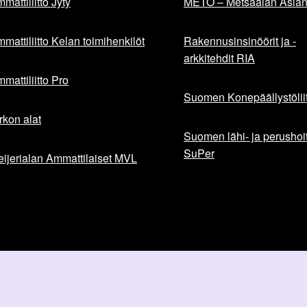
mattiliitto Jyty
METO – Metsäalan Asiant
mattiliitto Kelan toimihenkilöt
Rakennusinsinöörit ja -
arkkitehdit RIA
mattiliitto Pro
Suomen Konepäällystöliit
rkon alat
Suomen lähi- ja perushoita
SuPer
ijerialan Ammattilaiset MVL