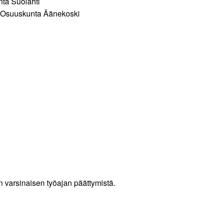
nta Suolahti
o Osuuskunta Äänekoski
 varsinaisen työajan päättymistä.