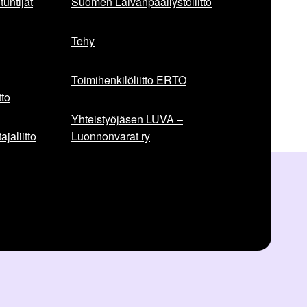
untijat
Suomen Laivanpäällystöliitto
Tehy
Toimihenkilöliitto ERTO
to
Yhteistyöjäsen LUVA –
jaliitto
Luonnonvarat ry