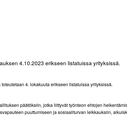
lmauksen 4.10.2023 erikseen listatuissa yrityksissä.
 toteutetaan 4. lokakuuta erikseen listatuissa yrityksissä.
lituksen päätöksiin, jotka liittyvät työnteon ehtojen heikentä
svapauteen puuttumiseen ja sosiaaliturvan leikkauksiin, aikuis