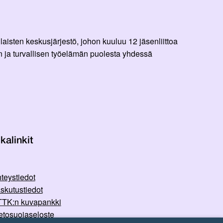
aisten keskusjärjestö, johon kuuluu 12 jäsenliittoa
 ja turvallisen työelämän puolesta yhdessä
kalinkit
teystiedot
skutustiedot
TK:n kuvapankki
etosuojaseloste