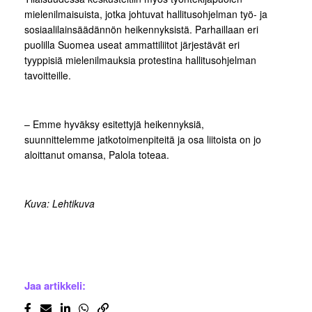
mielenilmaisuista, jotka johtuvat hallitusohjelman työ- ja
sosiaalilainsäädännön heikennyksistä. Parhaillaan eri
puolilla Suomea useat ammattiliitot järjestävät eri
tyyppisiä mielenilmauksia protestina hallitusohjelman
tavoitteille.
– Emme hyväksy esitettyjä heikennyksiä,
suunnittelemme jatkotoimenpiteitä ja osa liitoista on jo
aloittanut omansa, Palola toteaa.
Kuva: Lehtikuva
Jaa artikkeli: