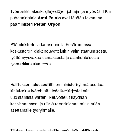
Työmarkkinakeskusjärjestöjen johtajat ja myös STTK:n
puheenjohtaja
Antti Palola
ovat tänään tavanneet
pääministeri
Petteri Orpon
.
Pääministerin virka-asunnolla Kesärannassa
keskusteltiin eläkeneuvotteluihin valmistautumisesta,
työttömyysvakuutusmaksusta ja ajankohtaisesta
työmarkkinatilanteesta.
Hallituksen talouspoliittinen ministeriryhmä asettaa
lähiaikoina työryhmän työeläkejärjestelmän
uudistamista varten. Neuvottelut käydään
kaksikannassa, ja niistä raportoidaan ministeriön
asettamalle työryhmälle.
Tilaisuudessa keskusteltiin myös työntekijäpuolen