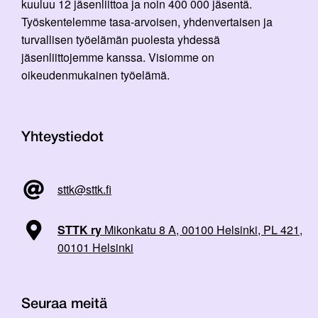
kuuluu 12 jäsenliittoa ja noin 400 000 jäsentä.
Työskentelemme tasa-arvoisen, yhdenvertaisen ja
turvallisen työelämän puolesta yhdessä
jäsenliittojemme kanssa. Visiomme on
oikeudenmukainen työelämä.
Yhteystiedot
sttk@sttk.fi
STTK ry
Mikonkatu 8 A, 00100 Helsinki, PL 421,
00101 Helsinki
Seuraa meitä