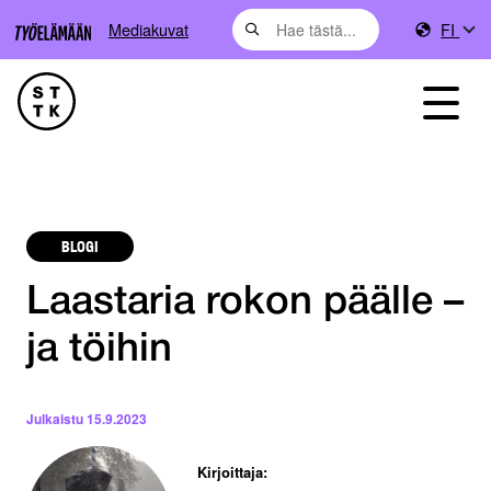
Mediakuvat
FI
BLOGI
Laastaria rokon päälle –
ja töihin
Julkaistu
15.9.2023
Kirjoittaja: