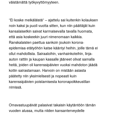
väistämättä työkyvyttömyyteen.
”Ei koske meikäläistä” – ajattelu sai kuitenkin kolauksen
noin kaksi ja puoli vuotta sitten, kun niin päättäjät kuin
kansalaisetkin saivat karmaisevalla tavalla huomata,
että asia koskeekin juuri nimenomaan kaikkia.
Ranskalaisten paettua sankoin joukoin korona-
epidemiaa etätyöhön katse kääntyi heihin, joille tämä ei
ollut mahdollista. Sairaaloihin, vanhainkoteihin, linja-
auton rattiin ja kaupan kassalle jääneet olivat samalla
heitä, joiden oli karenssipäivien vuoksi mahdoton jäädä
kotiin sairastamaan. Harvoin on mistään asiasta
päätetty niin yksimielisesti ja nopeasti kuin
karenssipäivien poistamisesta koronapoikkeustilan
nimissä.
Omavastuupäivät palasivat takaisin käytäntöön tämän
vuoden alussa, mutta niiden kansanterveydelle