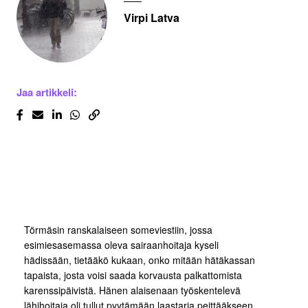
Virpi Latva
Jaa artikkeli:
Törmäsin ranskalaiseen someviestiin, jossa
esimiesasemassa oleva sairaanhoitaja kyseli
hädissään, tietääkö kukaan, onko mitään hätäkassan
tapaista, josta voisi saada korvausta palkattomista
karenssipäivistä. Hänen alaisenaan työskentelevä
lähihoitaja oli tullut pyytämään laastaria peittääkseen