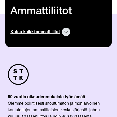
Ammattiliitot
Katso kaikki ammattiliitot
80 vuotta oikeudenmukaista työelämää
Olemme poliittisesti sitoutumaton ja moniarvoinen
koulutettujen ammattilaisten keskusjärjestö, johon
kuuluu 12 jäsenliittoa ja noin 400 000 jäsentä.