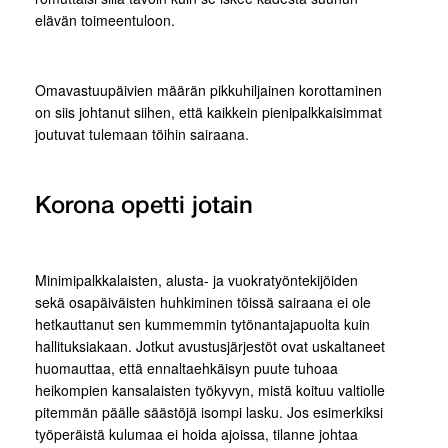
elävän toimeentuloon.
Omavastuupäivien määrän pikkuhiljainen korottaminen
on siis johtanut siihen, että kaikkein pienipalkkaisimmat
joutuvat tulemaan töihin sairaana.
Korona opetti jotain
Minimipalkkalaisten, alusta- ja vuokratyöntekijöiden
sekä osapäiväisten huhkiminen töissä sairaana ei ole
hetkauttanut sen kummemmin tytönantajapuolta kuin
hallituksiakaan. Jotkut avustusjärjestöt ovat uskaltaneet
huomauttaa, että ennaltaehkäisyn puute tuhoaa
heikompien kansalaisten työkyvyn, mistä koituu valtiolle
pitemmän päälle säästöjä isompi lasku. Jos esimerkiksi
työperäistä kulumaa ei hoida ajoissa, tilanne johtaa