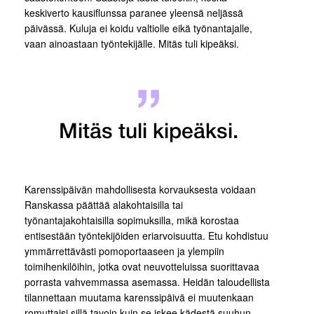
keskiverto kausiflunssa paranee yleensä neljässä
päivässä. Kuluja ei koidu valtiolle eikä työnantajalle,
vaan ainoastaan työntekijälle. Mitäs tuli kipeäksi.
Mitäs tuli kipeäksi.
Karenssipäivän mahdollisesta korvauksesta voidaan
Ranskassa päättää alakohtaisilla tai
työnantajakohtaisilla sopimuksilla, mikä korostaa
entisestään työntekijöiden eriarvoisuutta. Etu kohdistuu
ymmärrettävästi pomoportaaseen ja ylempiin
toimihenkilöihin, jotka ovat neuvotteluissa suorittavaa
porrasta vahvemmassa asemassa. Heidän taloudellista
tilannettaan muutama karenssipäivä ei muutenkaan
romuttaisi sillä tavoin kuin se iskee kädestä suuhun