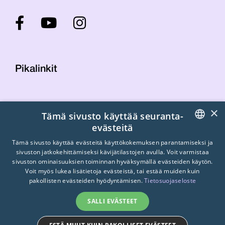
Pikalinkit
Yhteystiedot
×
Tämä sivusto käyttää seuranta-
Laskutustiedot
evästeitä
STTK:n kuvapankki
FINNISH
Tietosuojaseloste
Tämä sivusto käyttää evästeitä käyttökokemuksen parantamiseksi ja
sivuston jatkokehittämiseksi kävijätilastojen avulla. Voit varmistaa
Turvallisemman tilan periaatteet
ENGLISH
sivuston ominaisuuksien toiminnan hyväksymällä evästeiden käytön.
Voit myös lukea lisätietoja evästeistä, tai estää muiden kuin
SWEDISH
pakollisten evästeiden hyödyntämisen.
Tietosuojaseloste
SALLI EVÄSTEET