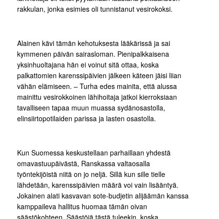
rakkulan, jonka esimies oli tunnistanut vesirokoksi.
Alainen kävi tämän kehotuksesta lääkärissä ja sai
kymmenen päivän sairasloman. Pienipalkkaisena
yksinhuoltajana hän ei voinut sitä ottaa, koska
palkattomien karenssipäivien jälkeen käteen jäisi liian
vähän elämiseen. – Turha edes mainita, että alussa
mainittu vesirokkoinen lähihoitaja jatkoi kierroksiaan
tavalliseen tapaa muun muassa sydänosastolla,
elinsiirtopotilaiden parissa ja lasten osastolla.
Kun Suomessa keskustellaan parhaillaan yhdestä
omavastuupäivästä, Ranskassa valtaosalla
työntekijöistä niitä on jo neljä. Sillä kun sille tielle
lähdetään, karenssipäivien määrä voi vain lisääntyä.
Jokainen alati kasvavan sote-budjetin alijäämän kanssa
kamppaileva hallitus huomaa tämän oivan
säästökohteen. Säästöjä tästä tuleekin, koska