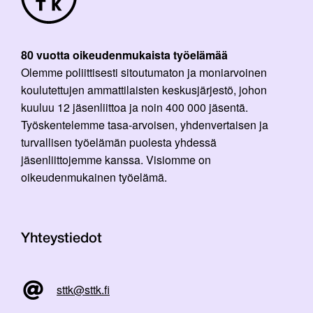
80 vuotta oikeudenmukaista työelämää
Olemme poliittisesti sitoutumaton ja moniarvoinen
koulutettujen ammattilaisten keskusjärjestö, johon
kuuluu 12 jäsenliittoa ja noin 400 000 jäsentä.
Työskentelemme tasa-arvoisen, yhdenvertaisen ja
turvallisen työelämän puolesta yhdessä
jäsenliittojemme kanssa. Visiomme on
oikeudenmukainen työelämä.
Yhteystiedot
sttk@sttk.fi