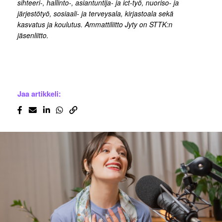
sihteeri-, hallinto-, asiantuntija- ja ict-työ, nuoriso- ja
järjestötyö, sosiaali- ja terveysala, kirjastoala sekä
kasvatus ja koulutus. Ammattiliitto Jyty on STTK:n
jäsenliitto.
Jaa artikkeli: