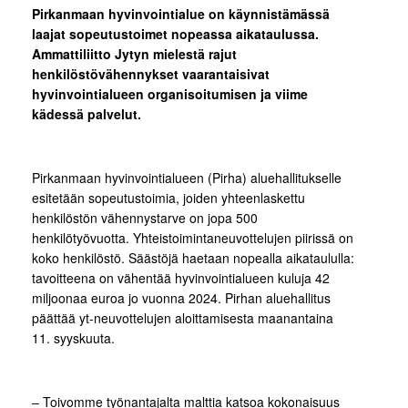
Pirkanmaan hyvinvointialue on käynnistämässä
laajat sopeutustoimet nopeassa aikataulussa.
Ammattiliitto Jytyn mielestä rajut
henkilöstövähennykset vaarantaisivat
hyvinvointialueen organisoitumisen ja viime
kädessä palvelut.
Pirkanmaan hyvinvointialueen (Pirha) aluehallitukselle
esitetään sopeutustoimia, joiden yhteenlaskettu
henkilöstön vähennystarve on jopa 500
henkilötyövuotta. Yhteistoimintaneuvottelujen piirissä on
koko henkilöstö. Säästöjä haetaan nopealla aikataululla:
tavoitteena on vähentää hyvinvointialueen kuluja 42
miljoonaa euroa jo vuonna 2024. Pirhan aluehallitus
päättää yt-neuvottelujen aloittamisesta maanantaina
11. syyskuuta.
– Toivomme työnantajalta malttia katsoa kokonaisuus