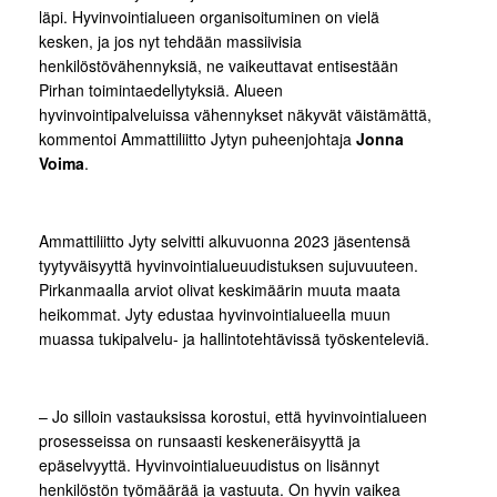
läpi. Hyvinvointialueen organisoituminen on vielä
kesken, ja jos nyt tehdään massiivisia
henkilöstövähennyksiä, ne vaikeuttavat entisestään
Pirhan toimintaedellytyksiä. Alueen
hyvinvointipalveluissa vähennykset näkyvät väistämättä,
kommentoi Ammattiliitto Jytyn puheenjohtaja
Jonna
Voima
.
Ammattiliitto Jyty selvitti alkuvuonna 2023 jäsentensä
tyytyväisyyttä hyvinvointialueuudistuksen sujuvuuteen.
Pirkanmaalla arviot olivat keskimäärin muuta maata
heikommat. Jyty edustaa hyvinvointialueella muun
muassa tukipalvelu- ja hallintotehtävissä työskenteleviä.
– Jo silloin vastauksissa korostui, että hyvinvointialueen
prosesseissa on runsaasti keskeneräisyyttä ja
epäselvyyttä. Hyvinvointialueuudistus on lisännyt
henkilöstön työmäärää ja vastuuta. On hyvin vaikea