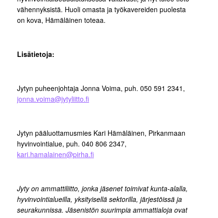
vähennyksistä. Huoli omasta ja työkavereiden puolesta
on kova, Hämäläinen toteaa.
Lisätietoja:
Jytyn puheenjohtaja Jonna Voima, puh. 050 591 2341,
jonna.voima@jytyliitto.fi
Jytyn pääluottamusmies Kari Hämäläinen, Pirkanmaan
hyvinvointialue, puh. 040 806 2347,
kari.hamalainen@pirha.fi
Jyty on ammattiliitto, jonka jäsenet toimivat kunta-alalla,
hyvinvointialueilla, yksityisellä sektorilla, järjestöissä ja
seurakunnissa. Jäsenistön suurimpia ammattialoja ovat