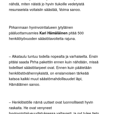
nähdä, miten näistä jo hyvin tiukoille vedetyistä
resursseista voitaisiin säästää, Voima sanoo.
Pirkanmaan hyvinvointialueen jytyläinen
pääluottamusmies
Kari Hämäläinen
pitää 500
henkilötyövuoden säästötavoitetta rajuna.
– Aikataulu tuntuu todella nopealta ja varhaiselta. Ensin
pitäisi saada Pirha pakettiin ennen kuin nähdään, missä
todelliset säästötarpeet ovat. Ennen kuin päätetään
henkilöstövähennyksistä, on ensiarvoisen tärkeää
katsoa kaikki muut säästömahdollisuudet läpi,
Hämäläinen sanoo.
– Henkilöstölle nämä uutiset ovat luonnollisesti hyvin
raskaita. He ovat venyneet
hyvinvointialueuudistuksessa valtavasti, ja nyt tulee tieto