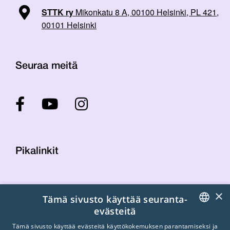
STTK ry
Mikonkatu 8 A, 00100 Helsinki, PL 421,
00101 Helsinki
Seuraa meitä
Pikalinkit
Yhteystiedot
×
Tämä sivusto käyttää seuranta-
Laskutustiedot
evästeitä
STTK:n kuvapankki
FINNISH
Tietosuojaseloste
Tämä sivusto käyttää evästeitä käyttökokemuksen parantamiseksi ja