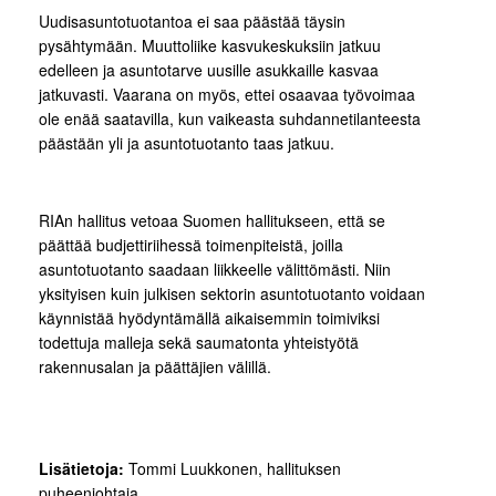
Uudisasuntotuotantoa ei saa päästää täysin
pysähtymään. Muuttoliike kasvukeskuksiin jatkuu
edelleen ja asuntotarve uusille asukkaille kasvaa
jatkuvasti. Vaarana on myös, ettei osaavaa työvoimaa
ole enää saatavilla, kun vaikeasta suhdannetilanteesta
päästään yli ja asuntotuotanto taas jatkuu.
RIAn hallitus vetoaa Suomen hallitukseen, että se
päättää budjettiriihessä toimenpiteistä, joilla
asuntotuotanto saadaan liikkeelle välittömästi. Niin
yksityisen kuin julkisen sektorin asuntotuotanto voidaan
käynnistää hyödyntämällä aikaisemmin toimiviksi
todettuja malleja sekä saumatonta yhteistyötä
rakennusalan ja päättäjien välillä.
Lisätietoja:
Tommi Luukkonen, hallituksen
puheenjohtaja,