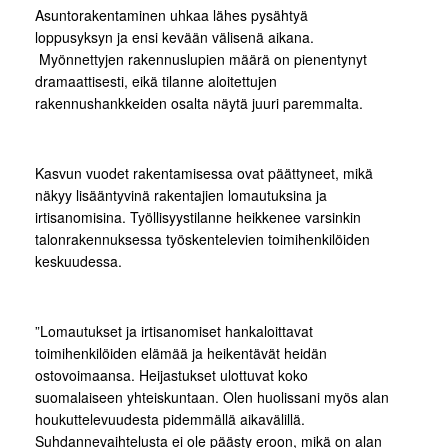
Asuntorakentaminen uhkaa lähes pysähtyä
loppusyksyn ja ensi kevään välisenä aikana.
Myönnettyjen rakennuslupien määrä on pienentynyt
dramaattisesti, eikä tilanne aloitettujen
rakennushankkeiden osalta näytä juuri paremmalta.
Kasvun vuodet rakentamisessa ovat päättyneet, mikä
näkyy lisääntyvinä rakentajien lomautuksina ja
irtisanomisina. Työllisyystilanne heikkenee varsinkin
talonrakennuksessa työskentelevien toimihenkilöiden
keskuudessa.
”Lomautukset ja irtisanomiset hankaloittavat
toimihenkilöiden elämää ja heikentävät heidän
ostovoimaansa. Heijastukset ulottuvat koko
suomalaiseen yhteiskuntaan. Olen huolissani myös alan
houkuttelevuudesta pidemmällä aikavälillä.
Suhdannevaihtelusta ei ole päästy eroon, mikä on alan