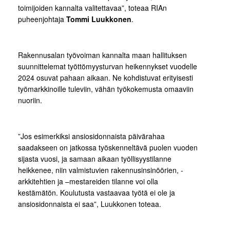
toimijoiden kannalta valitettavaa”, toteaa RIAn
puheenjohtaja
Tommi Luukkonen
.
Rakennusalan työvoiman kannalta maan hallituksen
suunnittelemat työttömyysturvan heikennykset vuodelle
2024 osuvat pahaan aikaan. Ne kohdistuvat erityisesti
työmarkkinoille tuleviin, vähän työkokemusta omaaviin
nuoriin.
”Jos esimerkiksi ansiosidonnaista päivärahaa
saadakseen on jatkossa työskenneltävä puolen vuoden
sijasta vuosi, ja samaan aikaan työllisyystilanne
heikkenee, niin valmistuvien rakennusinsinöörien, -
arkkitehtien ja –mestareiden tilanne voi olla
kestämätön. Koulutusta vastaavaa työtä ei ole ja
ansiosidonnaista ei saa”, Luukkonen toteaa.