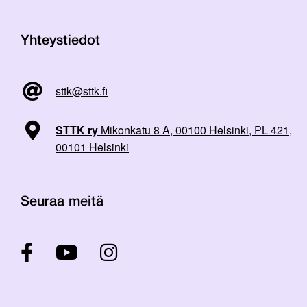
Yhteystiedot
sttk@sttk.fi
STTK ry
Mikonkatu 8 A, 00100 Helsinki, PL 421,
00101 Helsinki
Seuraa meitä