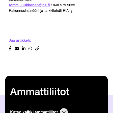
tommi.luukkonen@ria.fi
/ 040 579 5633
Rakennusinsinöörit ja -arkkitehdit RIA ry
Jaa artikkeli:
Ammattiliitot
Katso kaikki ammattiliitot