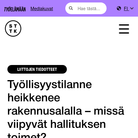
Mediakuvat
FI
LIITTOJEN TIEDOTTEET
Työllisyystilanne
heikkenee
rakennusalalla – missä
viipyvät hallituksen