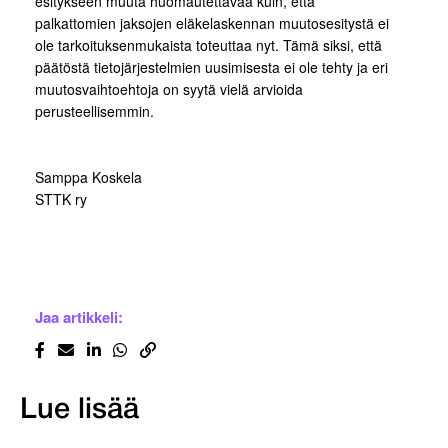
esitykseen muuta huomautettavaa kuin, että
palkattomien jaksojen eläkelaskennan muutosesitystä ei
ole tarkoituksenmukaista toteuttaa nyt. Tämä siksi, että
päätöstä tietojärjestelmien uusimisesta ei ole tehty ja eri
muutosvaihtoehtoja on syytä vielä arvioida
perusteellisemmin.
Samppa Koskela
STTK ry
Jaa artikkeli:
Lue lisää