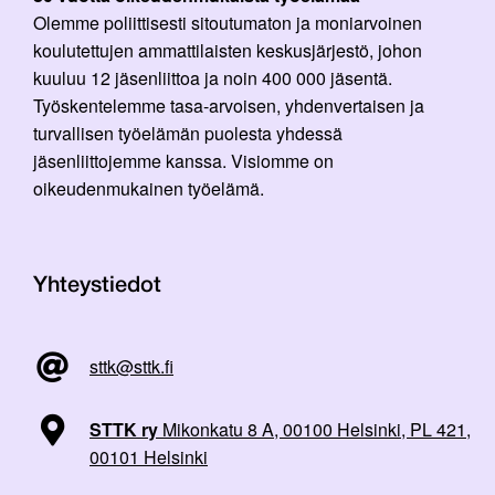
Olemme poliittisesti sitoutumaton ja moniarvoinen
koulutettujen ammattilaisten keskusjärjestö, johon
kuuluu 12 jäsenliittoa ja noin 400 000 jäsentä.
Työskentelemme tasa-arvoisen, yhdenvertaisen ja
turvallisen työelämän puolesta yhdessä
jäsenliittojemme kanssa. Visiomme on
oikeudenmukainen työelämä.
Yhteystiedot
sttk@sttk.fi
STTK ry
Mikonkatu 8 A, 00100 Helsinki, PL 421,
00101 Helsinki