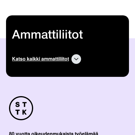
Ammattiliitot
Katso kaikki ammattiliitot
80 vuotta oikeudenmukaista työelämää