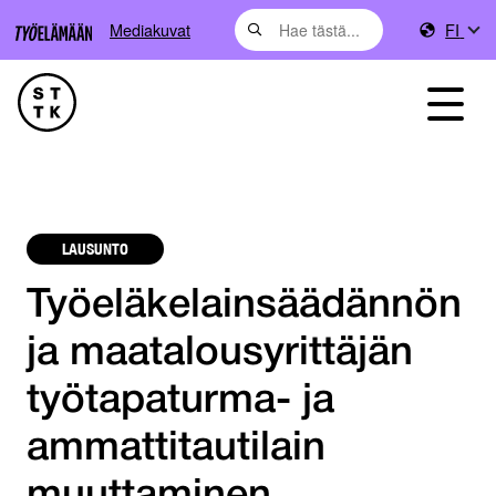
Mediakuvat
FI
LAUSUNTO
Työeläkelainsäädännön
ja maatalousyrittäjän
työtapaturma- ja
ammattitautilain