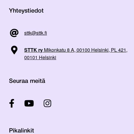
Yhteystiedot
sttk@sttk.fi
STTK ry
Mikonkatu 8 A, 00100 Helsinki, PL 421,
00101 Helsinki
Seuraa meitä
Pikalinkit