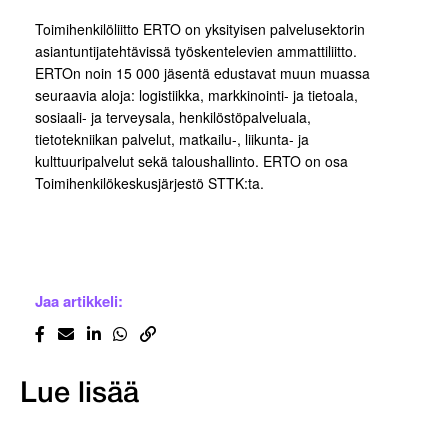
Toimihenkilöliitto ERTO on yksityisen palvelusektorin
asiantuntijatehtävissä työskentelevien ammattiliitto.
ERTOn noin 15 000 jäsentä edustavat muun muassa
seuraavia aloja: logistiikka, markkinointi- ja tietoala,
sosiaali- ja terveysala, henkilöstöpalveluala,
tietotekniikan palvelut, matkailu-, liikunta- ja
kulttuuripalvelut sekä taloushallinto. ERTO on osa
Toimihenkilökeskusjärjestö STTK:ta.
Jaa artikkeli:
Lue lisää