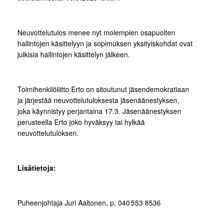
Neuvottelutulos menee nyt molempien osapuolten
hallintojen käsittelyyn ja sopimuksen yksityiskohdat ovat
julkisia hallintojen käsittelyn jälkeen.
Toimihenkilöliitto Erto on sitoutunut jäsendemokratiaan
ja järjestää neuvottelutuloksesta jäsenäänestyksen,
joka käynnistyy perjantaina 17.3. Jäsenäänestyksen
perusteella Erto joko hyväksyy tai hylkää
neuvottelutuloksen.
Lisätietoja:
Puheenjohtaja Juri Aaltonen, p. 040 553 8536