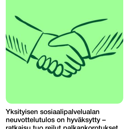
Yksityisen sosiaalipalvelualan
neuvottelutulos on hyväksytty –
ratkaisu tuo reilut palkankorotukset