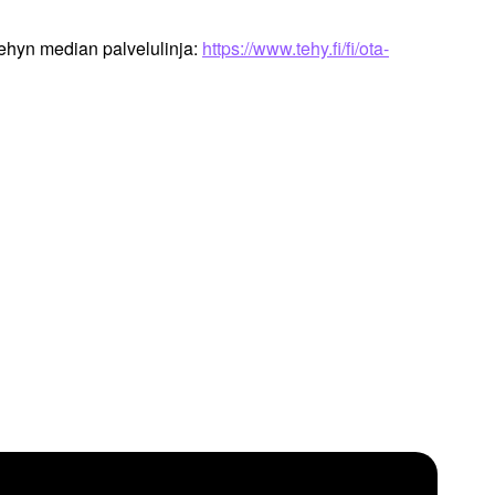
ehyn median palvelulinja:
https://www.tehy.fi/fi/ota-