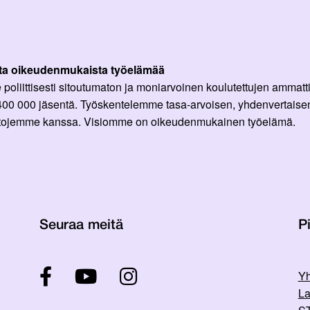
ta oikeudenmukaista työelämää
oliittisesti sitoutumaton ja moniarvoinen koulutettujen ammattil
 400 000 jäsentä. Työskentelemme tasa-arvoisen, yhdenvertaisen
ittojemme kanssa. Visiomme on oikeudenmukainen työelämä.
Seuraa meitä
Pi
Yh
La