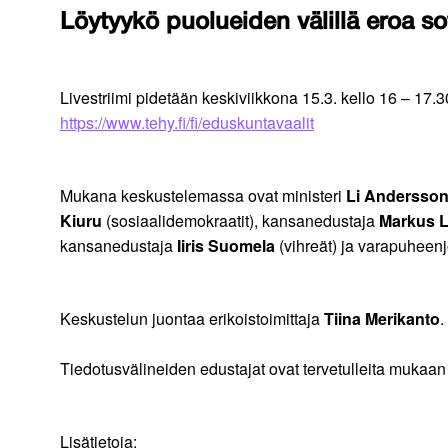
Löytyykö puolueiden välillä eroa so
Livestriimi pidetään keskiviikkona 15.3. kello 16 – 17.30
https://www.tehy.fi/fi/eduskuntavaalit
Mukana keskustelemassa ovat ministeri
Li Andersso
Kiuru
(sosiaalidemokraatit), kansanedustaja
Markus L
kansanedustaja
Iiris Suomela
(vihreät) ja varapuheen
Keskustelun juontaa erikoistoimittaja
Tiina Merikanto
.
Tiedotusvälineiden edustajat ovat tervetulleita mukaan
Lisätietoja: