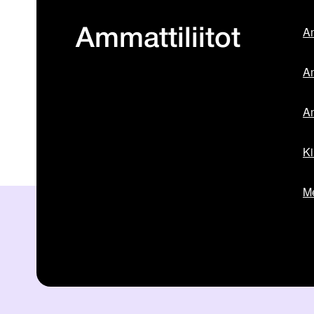
Am
Ammattiliitot
Am
Am
Ki
Me