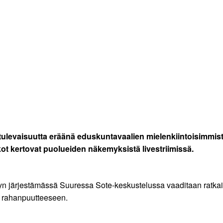
n tulevaisuutta eräänä eduskuntavaalien mielenkiintoisimmis
kot kertovat puolueiden näkemyksistä livestriimissä.
hyn järjestämässä Suuressa Sote-keskustelussa vaaditaan ratkai
ja rahanpuutteeseen.