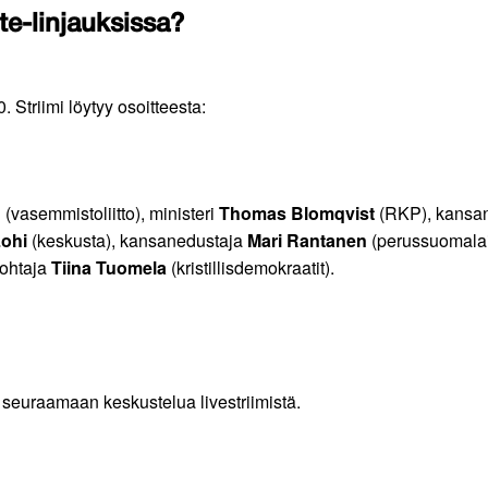
te-linjauksissa?
. Striimi löytyy osoitteesta:
n
(vasemmistoliitto), ministeri
Thomas Blomqvist
(RKP), kansa
ohi
(keskusta), kansanedustaja
Mari Rantanen
(perussuomalai
johtaja
Tiina Tuomela
(kristillisdemokraatit).
 seuraamaan keskustelua livestriimistä.