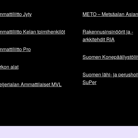
mattiliitto Jyty
METO – Metsäalan Asiant
mattiliitto Kelan toimihenkilöt
Rakennusinsinöörit ja -
arkkitehdit RIA
mattiliitto Pro
Suomen Konepäällystöliit
rkon alat
Suomen lähi- ja perushoita
SuPer
ijerialan Ammattilaiset MVL