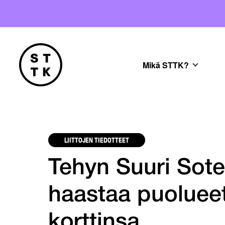
Mikä STTK?
LIITTOJEN TIEDOTTEET
Tehyn Suuri Sote
haastaa puoluee
korttinsa