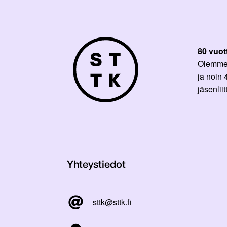
80 vuot
Olemme p
ja noin
jäsenli
Yhteystiedot
sttk@sttk.fi