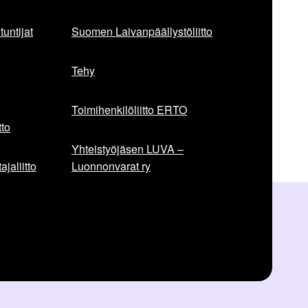
untijat
Suomen Laivanpäällystöliitto
Tehy
Toimihenkilöliitto ERTO
to
Yhteistyöjäsen LUVA –
jaliitto
Luonnonvarat ry