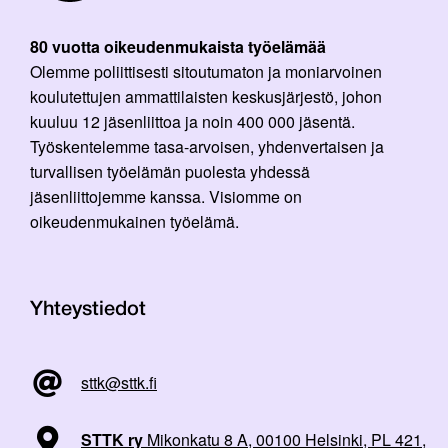
80 vuotta oikeudenmukaista työelämää
Olemme poliittisesti sitoutumaton ja moniarvoinen
koulutettujen ammattilaisten keskusjärjestö, johon
kuuluu 12 jäsenliittoa ja noin 400 000 jäsentä.
Työskentelemme tasa-arvoisen, yhdenvertaisen ja
turvallisen työelämän puolesta yhdessä
jäsenliittojemme kanssa. Visiomme on
oikeudenmukainen työelämä.
Yhteystiedot
sttk@sttk.fi
STTK ry
Mikonkatu 8 A, 00100 Helsinki, PL 421,