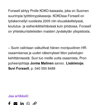
Forssell siirtyy Prolle KOKO-kassasta, joka on Suomen
suurimpia työttömyyskassoja. KOKOssa Forssell on
työskennellyt vuodesta 2005 niin etuuskäsittelyssä,
koulutus- ja esihenkilötehtävissä kuin johdossa. Forssell
on yhteiskuntatieteiden maisteri Jyväskylän yliopistosta.
– Suvin valintaan vaikuttivat hänen monipuolinen HR-
osaamisensa ja uudet näkemykset liiton palvelujen
kehittämisestä. Suvi tuo meille uutta osaamista, Pron
puheenjohtaja
Jorma Malinen
sanoo.
Lisätietoja:
Suvi Forssell
, p. 040 550 8488
Jaa artikkeli: