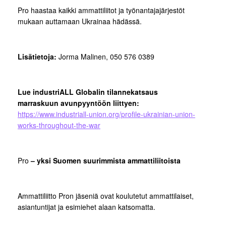
Pro haastaa kaikki ammattiliitot ja työnantajajärjestöt
mukaan auttamaan Ukrainaa hädässä.
Lisätietoja:
Jorma Malinen, 050 576 0389
Lue industriALL Globalin tilannekatsaus
marraskuun avunpyyntöön liittyen:
https://www.industriall-union.org/profile-ukrainian-union-
works-throughout-the-war
Pro
– yksi Suomen suurimmista ammattiliitoista
Ammattiliitto Pron jäseniä ovat koulutetut ammattilaiset,
asiantuntijat ja esimiehet alaan katsomatta.