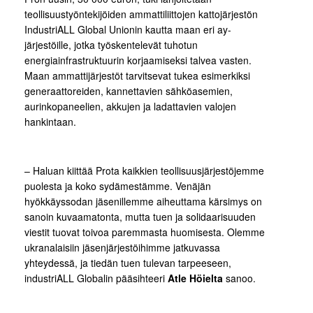
teollisuustyöntekijöiden ammattiliittojen kattojärjestön
IndustriALL Global Unionin kautta maan eri ay-
järjestöille, jotka työskentelevät tuhotun
energiainfrastruktuurin korjaamiseksi talvea vasten.
Maan ammattijärjestöt tarvitsevat tukea esimerkiksi
generaattoreiden, kannettavien sähköasemien,
aurinkopaneelien, akkujen ja ladattavien valojen
hankintaan.
– Haluan kiittää Prota kaikkien teollisuusjärjestöjemme
puolesta ja koko sydämestämme. Venäjän
hyökkäyssodan jäsenillemme aiheuttama kärsimys on
sanoin kuvaamatonta, mutta tuen ja solidaarisuuden
viestit tuovat toivoa paremmasta huomisesta. Olemme
ukranalaisiin jäsenjärjestöihimme jatkuvassa
yhteydessä, ja tiedän tuen tulevan tarpeeseen,
industriALL Globalin pääsihteeri
Atle Höielta
sanoo.