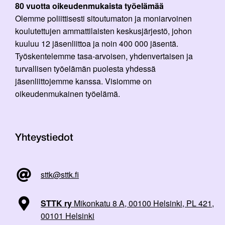
80 vuotta oikeudenmukaista työelämää
Olemme poliittisesti sitoutumaton ja moniarvoinen
koulutettujen ammattilaisten keskusjärjestö, johon
kuuluu 12 jäsenliittoa ja noin 400 000 jäsentä.
Työskentelemme tasa-arvoisen, yhdenvertaisen ja
turvallisen työelämän puolesta yhdessä
jäsenliittojemme kanssa. Visiomme on
oikeudenmukainen työelämä.
Yhteystiedot
sttk@sttk.fi
STTK ry
Mikonkatu 8 A, 00100 Helsinki, PL 421,
00101 Helsinki