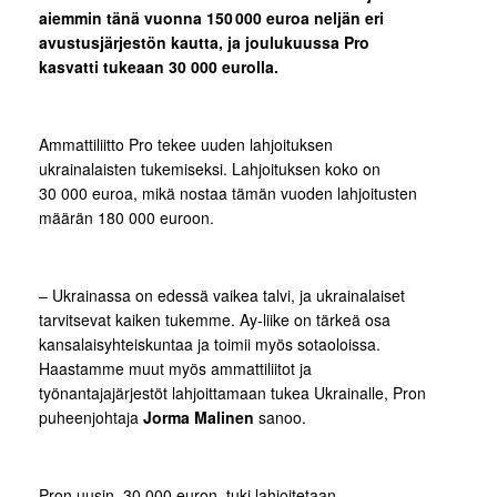
aiemmin tänä vuonna 150 000 euroa neljän eri
avustusjärjestön kautta, ja joulukuussa Pro
kasvatti tukeaan 30 000 eurolla.
Ammattiliitto Pro tekee uuden lahjoituksen
ukrainalaisten tukemiseksi. Lahjoituksen koko on
30 000 euroa, mikä nostaa tämän vuoden lahjoitusten
määrän 180 000 euroon.
– Ukrainassa on edessä vaikea talvi, ja ukrainalaiset
tarvitsevat kaiken tukemme. Ay-liike on tärkeä osa
kansalaisyhteiskuntaa ja toimii myös sotaoloissa.
Haastamme muut myös ammattiliitot ja
työnantajajärjestöt lahjoittamaan tukea Ukrainalle, Pron
puheenjohtaja
Jorma Malinen
sanoo.
Pron uusin, 30 000 euron, tuki lahjoitetaan