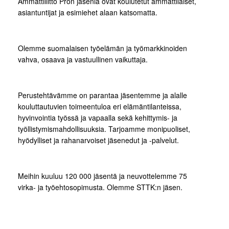
Ammattiliitto Pron jäseniä ovat koulutetut ammattilaiset,
asiantuntijat ja esimiehet alaan katsomatta.
Olemme suomalaisen työelämän ja työmarkkinoiden
vahva, osaava ja vastuullinen vaikuttaja.
Perustehtävämme on parantaa jäsentemme ja alalle
kouluttautuvien toimeentuloa eri elämäntilanteissa,
hyvinvointia työssä ja vapaalla sekä kehittymis- ja
työllistymismahdollisuuksia. Tarjoamme monipuoliset,
hyödylliset ja rahanarvoiset jäsenedut ja -palvelut.
Meihin kuuluu 120 000 jäsentä ja neuvottelemme 75
virka- ja työehtosopimusta. Olemme STTK:n jäsen.