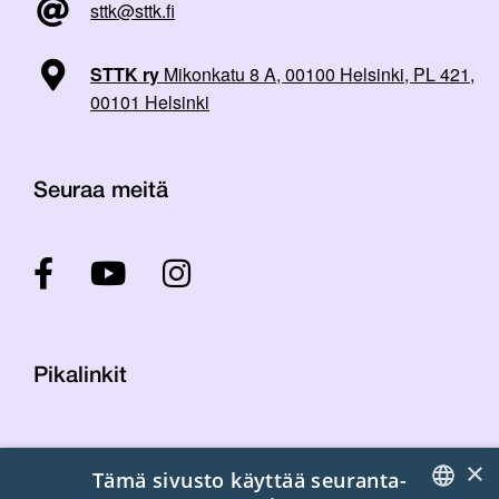
sttk@sttk.fi
STTK ry
Mikonkatu 8 A, 00100 Helsinki, PL 421,
00101 Helsinki
Seuraa meitä
Pikalinkit
Yhteystiedot
×
Tämä sivusto käyttää seuranta-
Laskutustiedot