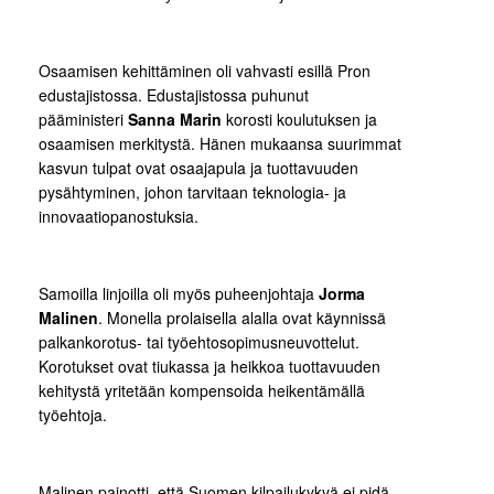
Osaamisen kehittäminen oli vahvasti esillä Pron
edustajistossa. Edustajistossa puhunut
pääministeri
Sanna Marin
korosti koulutuksen ja
osaamisen merkitystä. Hänen mukaansa suurimmat
kasvun tulpat ovat osaajapula ja tuottavuuden
pysähtyminen, johon tarvitaan teknologia- ja
innovaatiopanostuksia.
Samoilla linjoilla oli myös puheenjohtaja
Jorma
Malinen
. Monella prolaisella alalla ovat käynnissä
palkankorotus- tai työehtosopimusneuvottelut.
Korotukset ovat tiukassa ja heikkoa tuottavuuden
kehitystä yritetään kompensoida heikentämällä
työehtoja.
Malinen painotti, että Suomen kilpailukykyä ei pidä