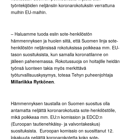
työntekijöiden neljänsiin koronarokotuksiin verrattuna
muihin EU-maihin.
– Haluamme tuoda esiin sote-henkilöstön
hämmennyksen ja huolen siitä, että Suomen linja sote-
henkilöstön neljänsissä rokotuksissa poikkeaa mm. EU-
tason suosituksista, kun samalla koronatilanne on
jälleen pahenemassa. Rokotussuoja on hoitajille heidän
työnsä luonteen takia myös merkittävä
työturvallisuuskysymys, toteaa Tehyn puheenjohtaja
Millariikka Rytkönen
.
Hämmennyksen taustalla on Suomen suositus olla
antamatta neljättä koronarokotusta sote-henkilöstölle,
mikä poikkeaa mm. EU:n komission ja EDCD:n
(Euroopan tautienehkäisy- ja valvontakeskus)
suosituksista. Euroopan komissio on suosittanut 12.
lokakuuta neljättä koronarokotetta koko sote-