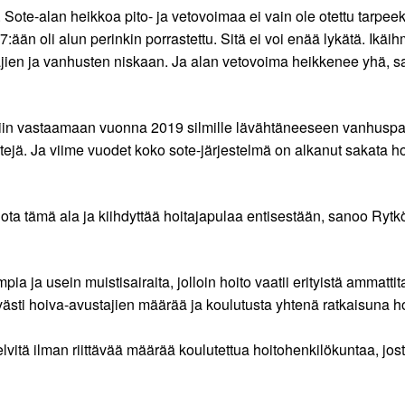
 Sote-alan heikkoa pito- ja vetovoimaa ei vain ole otettu tarpeek
ään oli alun perinkin porrastettu. Sitä ei voi enää lykätä. Ikäi
ajien ja vanhusten niskaan. Ja alan vetovoima heikkenee yhä,
tiin vastaamaan vuonna 2019 silmille lävähtäneeseen vanhuspalv
ntejä. Ja viime vuodet koko sote-järjestelmä on alkanut sakata 
tuhota tämä ala ja kiihdyttää hoitajapulaa entisestään, sanoo Ry
a ja usein muistisairaita, jolloin hoito vaatii erityistä ammatt
ävästi hoiva-avustajien määrää ja koulutusta yhtenä ratkaisuna ho
vitä ilman riittävää määrää koulutettua hoitohenkilökuntaa, jost