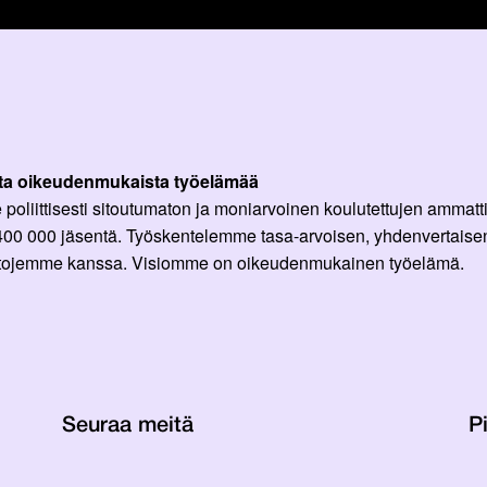
ta oikeudenmukaista työelämää
oliittisesti sitoutumaton ja moniarvoinen koulutettujen ammattil
 400 000 jäsentä. Työskentelemme tasa-arvoisen, yhdenvertaisen
ittojemme kanssa. Visiomme on oikeudenmukainen työelämä.
Seuraa meitä
Pi