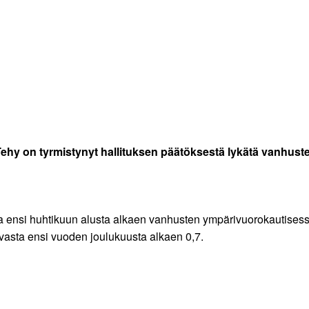
ö Tehy on tyrmistynyt hallituksen päätöksestä lykätä vanhu
a ensi huhtikuun alusta alkaen vanhusten ympärivuorokautisessa
ja vasta ensi vuoden joulukuusta alkaen 0,7.