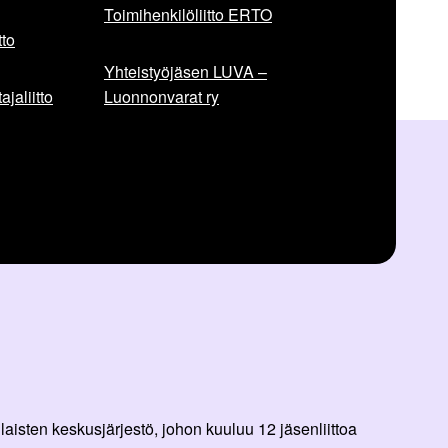
Toimihenkilöliitto ERTO
to
Yhteistyöjäsen LUVA –
jaliitto
Luonnonvarat ry
aisten keskusjärjestö, johon kuuluu 12 jäsenliittoa