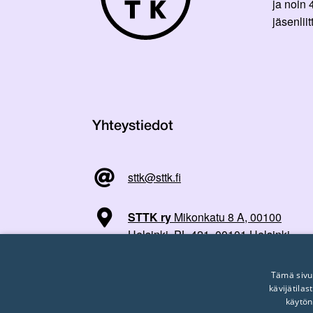
ja noin
jäsenli
Yhteystiedot
sttk@sttk.fi
STTK ry
Mikonkatu 8 A, 00100
Helsinki, PL 421, 00101 Helsinki
Tämä sivu
kävijätila
käytön