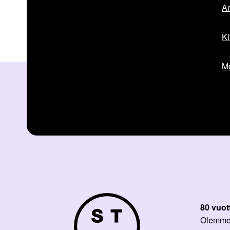
Am
Ki
Me
80 vuot
Olemme p