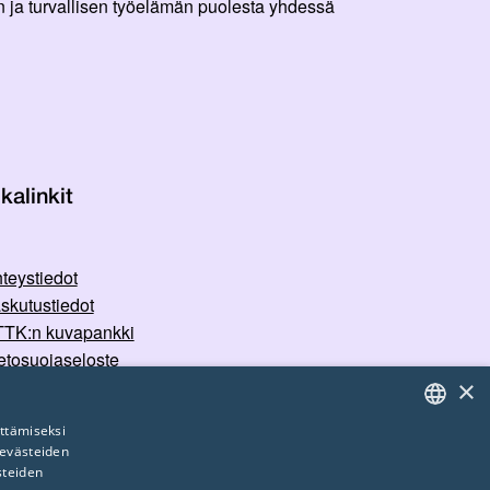
 ja turvallisen työelämän puolesta yhdessä
kalinkit
teystiedot
skutustiedot
TK:n kuvapankki
etosuojaseloste
×
rvallisemman tilan periaatteet
ttämiseksi
 evästeiden
FINNISH
steiden
ENGLISH