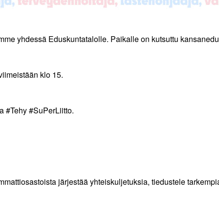
mme yhdessä Eduskuntatalolle. Paikalle on kutsuttu kansanedu
viimeistään klo 15.
a #Tehy #SuPerLiitto.
 ammattiosastoista järjestää yhteiskuljetuksia, tiedustele tarkemp