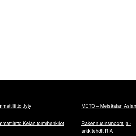
mattiliitto Jyty
METO – Metsäalan Asiant
mattiliitto Kelan toimihenkilöt
Rakennusinsinöörit ja -
arkkitehdit RIA