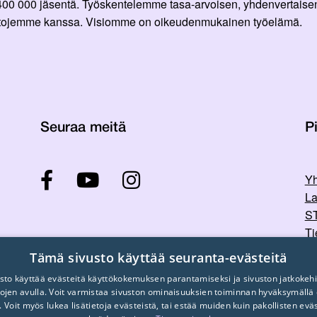
 400 000 jäsentä. Työskentelemme tasa-arvoisen, yhdenvertaisen
ittojemme kanssa. Visiomme on oikeudenmukainen työelämä.
Seuraa meitä
Pi
Yh
La
ST
Ti
Tu
Tämä sivusto käyttää seuranta-evästeitä
sto käyttää evästeitä käyttökokemuksen parantamiseksi ja sivuston jatkokehi
stojen avulla. Voit varmistaa sivuston ominaisuuksien toiminnan hyväksymällä
. Voit myös lukea lisätietoja evästeistä, tai estää muiden kuin pakollisten evä