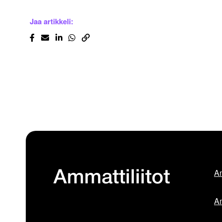
Jaa artikkeli:
Am
Ammattiliitot
Am