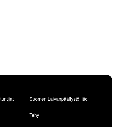
untijat
Suomen Laivanpäällystöliitto
Tehy