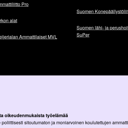
mattiliitto Pro
Suomen Konepäällystöliit
rkon alat
Suomen lähi- ja perushoita
SuPer
ijerialan Ammattilaiset MVL
ta oikeudenmukaista työelämää
oliittisesti sitoutumaton ja moniarvoinen koulutettujen ammattil