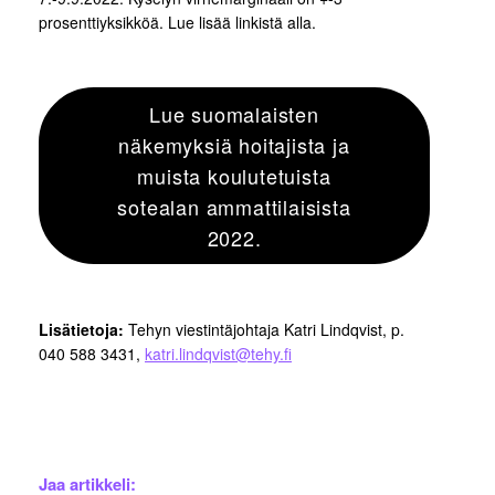
prosenttiyksikköä. Lue lisää linkistä alla.
Lue suomalaisten
näkemyksiä hoitajista ja
muista koulutetuista
sotealan ammattilaisista
2022.
Lisätietoja:
Tehyn viestintäjohtaja Katri Lindqvist, p.
040 588 3431,
katri.lindqvist@tehy.fi
Jaa artikkeli: