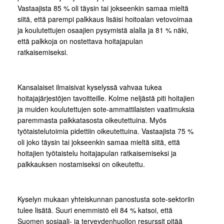
Vastaajista 85 % oli täysin tai jokseenkin samaa mieltä
siitä, että parempi palkkaus lisäisi hoitoalan vetovoimaa
ja koulutettujen osaajien pysymistä alalla ja 81 % näki,
että palkkoja on nostettava hoitajapulan
ratkaisemiseksi.
Kansalaiset ilmaisivat kyselyssä vahvaa tukea
hoitajajärjestöjen tavoitteille. Kolme neljästä piti hoitajien
ja muiden koulutettujen sote-ammattilaisten vaatimuksia
paremmasta palkkatasosta oikeutettuina. Myös
työtaistelutoimia pidettiin oikeutettuina. Vastaajista 75 %
oli joko täysin tai jokseenkin samaa mieltä siitä, että
hoitajien työtaistelu hoitajapulan ratkaisemiseksi ja
palkkauksen nostamiseksi on oikeutettu.
Kyselyn mukaan yhteiskunnan panostusta sote-sektoriin
tulee lisätä. Suuri enemmistö eli 84 % katsoi, että
Suomen sosiaali- ja terveydenhuollon resurssit pitää