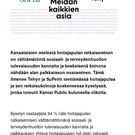
Kansalaisten mielestä hoitajapulan ratkaiseminen
on välttämätöntä sosiaali- ja terveydenhuollon
tulevaisuuden kannalta ja keskeisenä keinona
nähdään alan palkkatason nostaminen. Tämä
ilmenee Tehyn ja SuPerin teettämässä hoitajapulaa
ja sen ratkaisukeinoja koskeneessa kyselyssä,
jonka toteutti Kantar Public kuluneella viikolla.
Kyselyn vastaajista 94 % näki hoitajapulan
ratkaisemisen välttämättömänä sosiaali- ja
terveydenhuollon tulevaisuuden kannalta ja
palkkauksen yhteys hoitajapulaan tuli esiin vahvasti.