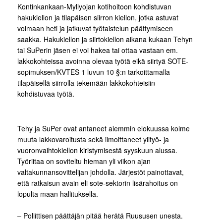
Kontinkankaan-Myllyojan kotihoitoon kohdistuvan
hakukiellon ja tilapäisen siirron kiellon, jotka astuvat
voimaan heti ja jatkuvat työtaistelun päättymiseen
saakka. Hakukiellon ja siirtokiellon aikana kukaan Tehyn
tai SuPerin jäsen ei voi hakea tai ottaa vastaan em.
lakkokohteissa avoinna olevaa työtä eikä siirtyä SOTE-
sopimuksen/KVTES 1 luvun 10 §:n tarkoittamalla
tilapäisellä siirrolla tekemään lakkokohteisiin
kohdistuvaa työtä.
Tehy ja SuPer ovat antaneet aiemmin elokuussa kolme
muuta lakkovaroitusta sekä ilmoittaneet ylityö- ja
vuoronvaihtokiellon kiristymisestä syyskuun alussa.
Työriitaa on soviteltu hieman yli viikon ajan
valtakunnansovittelijan johdolla. Järjestöt painottavat,
että ratkaisun avain eli sote-sektorin lisärahoitus on
lopulta maan hallituksella.
– Poliittisen päättäjän pitää herätä Ruususen unesta.