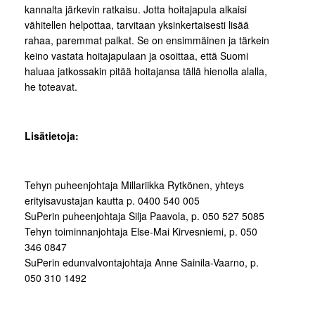
kannalta järkevin ratkaisu. Jotta hoitajapula alkaisi
vähitellen helpottaa, tarvitaan yksinkertaisesti lisää
rahaa, paremmat palkat. Se on ensimmäinen ja tärkein
keino vastata hoitajapulaan ja osoittaa, että Suomi
haluaa jatkossakin pitää hoitajansa tällä hienolla alalla,
he toteavat.
Lisätietoja:
Tehyn puheenjohtaja Millariikka Rytkönen, yhteys
erityisavustajan kautta p. 0400 540 005
SuPerin puheenjohtaja Silja Paavola, p. 050 527 5085
Tehyn toiminnanjohtaja Else-Mai Kirvesniemi, p. 050
346 0847
SuPerin edunvalvontajohtaja Anne Sainila-Vaarno, p.
050 310 1492