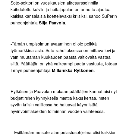
Sote-sektori on vuosikausien aliresurssoinnilla
kuihdutettu kuiviin ja hoitajapulan on annettu ajautua
kaikkia kansalaisia koettelevaksi kriisiksi, sanoo SuPerin
puheenjohtaja
Silja Paavola
.
-Tämän umpisolmun avaaminen ei ole pelkkä
työmarkkina-asia. Sote-rahoituksessa on mittava lovi ja
vain muutaman kuukauden päästä valtiovalta vastaa
siitä. Päättäjän on yhä vaikeampi paeta vastuuta, toteaa
Tehyn puheenjohtaja
Millariikka Rytkönen
.
Rytkösen ja Paavolan mukaan päättäjien kannattaisi nyt
budjettiriihen kynnyksellä miettiä kaksi kertaa, miten
syvän kriisin vallitessa he haluavat käynnistää
hyvinvointialueiden toiminnan vuoden vaihteessa.
– Esittämämme sote-alan pelastusohjelma olisi kaikkien