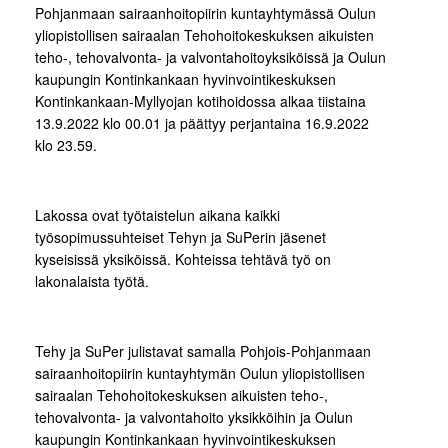
Pohjanmaan sairaanhoitopiirin kuntayhtymässä Oulun
yliopistollisen sairaalan Tehohoitokeskuksen aikuisten
teho-, tehovalvonta- ja valvontahoitoyksiköissä ja Oulun
kaupungin Kontinkankaan hyvinvointikeskuksen
Kontinkankaan-Myllyojan kotihoidossa alkaa tiistaina
13.9.2022 klo 00.01 ja päättyy perjantaina 16.9.2022
klo 23.59.
Lakossa ovat työtaistelun aikana kaikki
työsopimussuhteiset Tehyn ja SuPerin jäsenet
kyseisissä yksiköissä. Kohteissa tehtävä työ on
lakonalaista työtä.
Tehy ja SuPer julistavat samalla Pohjois-Pohjanmaan
sairaanhoitopiirin kuntayhtymän Oulun yliopistollisen
sairaalan Tehohoitokeskuksen aikuisten teho-,
tehovalvonta- ja valvontahoito yksikköihin ja Oulun
kaupungin Kontinkankaan hyvinvointikeskuksen