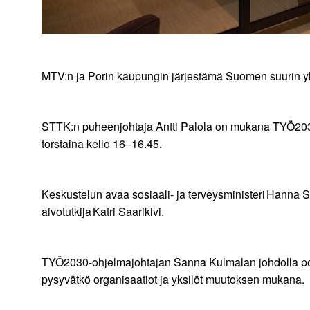
MTV:n ja Porin kaupungin järjestämä Suomen suurin yh
STTK:n puheenjohtaja Antti Palola on mukana TYÖ20
torstaina kello 16–16.45.
Keskustelun avaa sosiaali- ja terveysministeri Hanna S
aivotutkija Katri Saarikivi.
TYÖ2030-ohjelmajohtajan Sanna Kulmalan johdolla pohdit
pysyvätkö organisaatiot ja yksilöt muutoksen mukana.