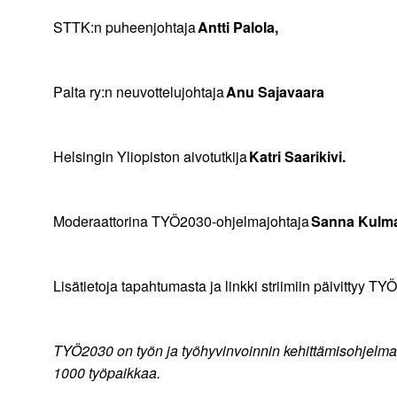
STTK:n puheenjohtaja
Antti Palola,
Palta ry:n neuvottelujohtaja
Anu Sajavaara
Helsingin Yliopiston aivotutkija
Katri Saarikivi.
Moderaattorina TYÖ2030-ohjelmajohtaja
Sanna Kulma
Lisätietoja tapahtumasta ja linkki striimiin päivittyy
TYÖ2030 on työn ja työhyvinvoinnin kehittämisohjelma,
1000 työpaikkaa.