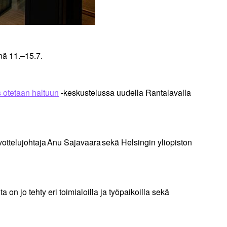
nä 11.–15.7.
s otetaan haltuun
-keskustelussa uudella Rantalavalla
vottelujohtaja Anu Sajavaara sekä Helsingin yliopiston
 jo tehty eri toimialoilla ja työpaikoilla sekä