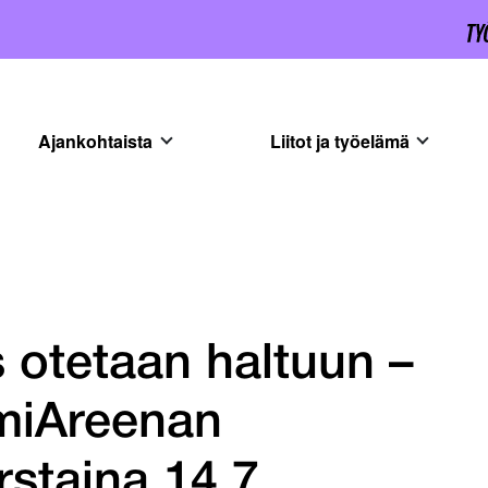
Ajankohtaista
Liitot ja työelämä
 otetaan haltuun –
omiAreenan
rstaina 14.7.