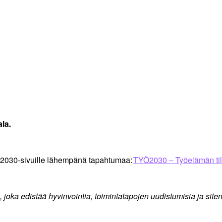
la.
 TYÖ2030-sivuille lähempänä tapahtumaa:
TYÖ2030 – Työelämän til
 joka edistää hyvinvointia, toimintatapojen uudistumisia ja sit