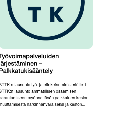
Työvoimapalveluiden
järjestäminen –
Palkkatukisääntely
STTK:n lausunto työ- ja elinkeinoministeriölle 1.
STTK:n lausunto ammatillisen osaamisen
parantamiseen myönnettävän palkkatuen keston
muuttamisesta harkinnanvaraiseksi ja keston...