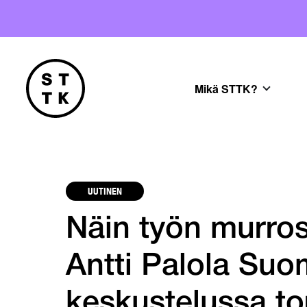
Mikä STTK?
UUTINEN
Näin työn murros
Antti Palola Su
keskustelussa to