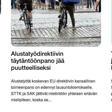
Alustatyödirektiivin
täytäntöönpano jää
puutteelliseksi
Alustatyötä koskevan EU-direktiivin kansallinen
toimeenpano on edennyt lausuntokierrokselle.
STTK ja SAK jättivät mietintöön yhteisen eriävän
mielipiteen, koska se...