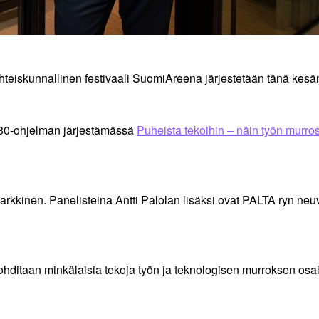
teiskunnallinen festivaali SuomiAreena järjestetään tänä kesä
30-ohjelman järjestämässä
Puheista tekoihin – näin työn murro
arkkinen. Panelisteina Antti Palolan lisäksi ovat PALTA ryn neu
aan minkälaisia tekoja työn ja teknologisen murroksen osalta on