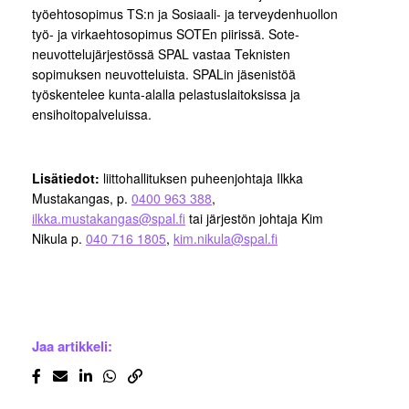
työehtosopimus TS:n ja Sosiaali- ja terveydenhuollon
työ- ja virkaehtosopimus SOTEn piirissä. Sote-
neuvottelujärjestössä SPAL vastaa Teknisten
sopimuksen neuvotteluista. SPALin jäsenistöä
työskentelee kunta-alalla pelastuslaitoksissa ja
ensihoitopalveluissa.
Lisätiedot:
liittohallituksen puheenjohtaja Ilkka
Mustakangas, p.
0400 963 388
,
ilkka.mustakangas@spal.fi
tai järjestön johtaja Kim
Nikula p.
040 716 1805
,
kim.nikula@spal.fi
Jaa artikkeli: