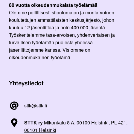
80 vuotta oikeudenmukaista työelämää
Olemme poliittisesti sitoutumaton ja moniarvoinen
koulutettujen ammattilaisten keskusjärjestö, johon
kuuluu 12 jäsenliittoa ja noin 400 000 jäsentä.
Työskentelemme tasa-arvoisen, yhdenvertaisen ja
turvallisen työelämän puolesta yhdessä
jäsenliittojemme kanssa. Visiomme on
oikeudenmukainen työelämä.
Yhteystiedot
sttk@sttk.fi
STTK ry
Mikonkatu 8 A, 00100 Helsinki, PL 421,
00101 Helsinki