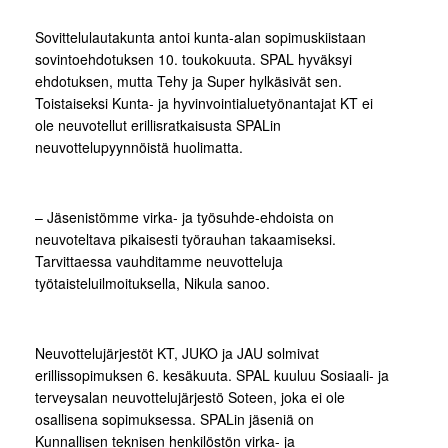
Sovittelulautakunta antoi kunta-alan sopimuskiistaan
sovintoehdotuksen 10. toukokuuta. SPAL hyväksyi
ehdotuksen, mutta Tehy ja Super hylkäsivät sen.
Toistaiseksi Kunta- ja hyvinvointialuetyönantajat KT ei
ole neuvotellut erillisratkaisusta SPALin
neuvottelupyynnöistä huolimatta.
– Jäsenistömme virka- ja työsuhde-ehdoista on
neuvoteltava pikaisesti työrauhan takaamiseksi.
Tarvittaessa vauhditamme neuvotteluja
työtaisteluilmoituksella, Nikula sanoo.
Neuvottelujärjestöt KT, JUKO ja JAU solmivat
erillissopimuksen 6. kesäkuuta. SPAL kuuluu Sosiaali- ja
terveysalan neuvottelujärjestö Soteen, joka ei ole
osallisena sopimuksessa. SPALin jäseniä on
Kunnallisen teknisen henkilöstön virka- ja