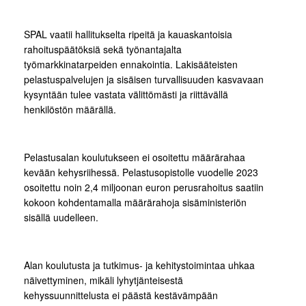
SPAL vaatii hallitukselta ripeitä ja kauaskantoisia
rahoituspäätöksiä sekä työnantajalta
työmarkkinatarpeiden ennakointia. Lakisääteisten
pelastuspalvelujen ja sisäisen turvallisuuden kasvavaan
kysyntään tulee vastata välittömästi ja riittävällä
henkilöstön määrällä.
Pelastusalan koulutukseen ei osoitettu määrärahaa
kevään kehysriihessä. Pelastusopistolle vuodelle 2023
osoitettu noin 2,4 miljoonan euron perusrahoitus saatiin
kokoon kohdentamalla määrärahoja sisäministeriön
sisällä uudelleen.
Alan koulutusta ja tutkimus- ja kehitystoimintaa uhkaa
näivettyminen, mikäli lyhytjänteisestä
kehyssuunnittelusta ei päästä kestävämpään