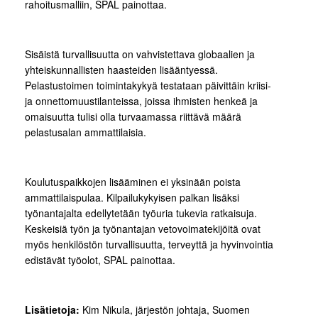
rahoitusmalliin, SPAL painottaa.
Sisäistä turvallisuutta on vahvistettava globaalien ja
yhteiskunnallisten haasteiden lisääntyessä.
Pelastustoimen toimintakykyä testataan päivittäin kriisi-
ja onnettomuustilanteissa, joissa ihmisten henkeä ja
omaisuutta tulisi olla turvaamassa riittävä määrä
pelastusalan ammattilaisia.
Koulutuspaikkojen lisääminen ei yksinään poista
ammattilaispulaa. Kilpailukykyisen palkan lisäksi
työnantajalta edellytetään työuria tukevia ratkaisuja.
Keskeisiä työn ja työnantajan vetovoimatekijöitä ovat
myös henkilöstön turvallisuutta, terveyttä ja hyvinvointia
edistävät työolot, SPAL painottaa.
Lisätietoja:
Kim Nikula, järjestön johtaja, Suomen