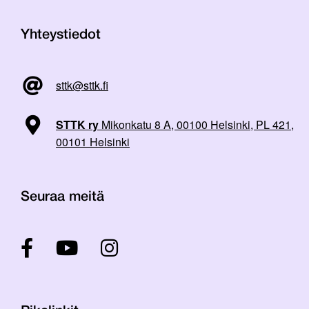
Yhteystiedot
sttk@sttk.fi
STTK ry
Mikonkatu 8 A, 00100 Helsinki, PL 421,
00101 Helsinki
Seuraa meitä