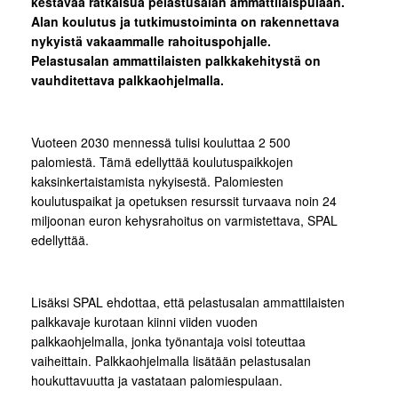
kestävää ratkaisua pelastusalan ammattilaispulaan.
Alan koulutus ja tutkimustoiminta on rakennettava
nykyistä vakaammalle rahoituspohjalle.
Pelastusalan ammattilaisten palkkakehitystä on
vauhditettava palkkaohjelmalla.
Vuoteen 2030 mennessä tulisi kouluttaa 2 500
palomiestä. Tämä edellyttää koulutuspaikkojen
kaksinkertaistamista nykyisestä. Palomiesten
koulutuspaikat ja opetuksen resurssit turvaava noin 24
miljoonan euron kehysrahoitus on varmistettava, SPAL
edellyttää.
Lisäksi SPAL ehdottaa, että pelastusalan ammattilaisten
palkkavaje kurotaan kiinni viiden vuoden
palkkaohjelmalla, jonka työnantaja voisi toteuttaa
vaiheittain. Palkkaohjelmalla lisätään pelastusalan
houkuttavuutta ja vastataan palomiespulaan.