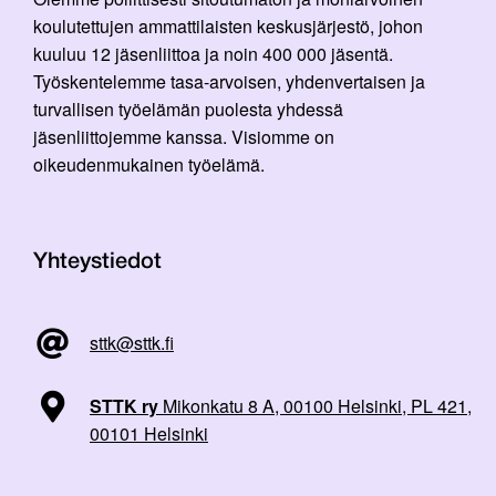
koulutettujen ammattilaisten keskusjärjestö, johon
kuuluu 12 jäsenliittoa ja noin 400 000 jäsentä.
Työskentelemme tasa-arvoisen, yhdenvertaisen ja
turvallisen työelämän puolesta yhdessä
jäsenliittojemme kanssa. Visiomme on
oikeudenmukainen työelämä.
Yhteystiedot
sttk@sttk.fi
STTK ry
Mikonkatu 8 A, 00100 Helsinki, PL 421,
00101 Helsinki