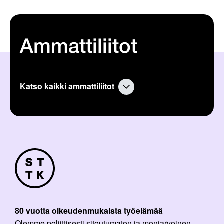
Ammattiliitot
Katso kaikki ammattiliitot
80 vuotta oikeudenmukaista työelämää
Olemme poliittisesti sitoutumaton ja moniarvoinen