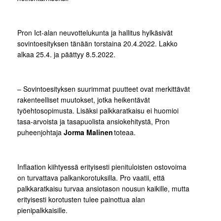
Pron Ict-alan neuvottelukunta ja hallitus hylkäsivät
sovintoesityksen tänään torstaina 20.4.2022. Lakko
alkaa 25.4. ja päättyy 8.5.2022.
– Sovintoesityksen suurimmat puutteet ovat merkittävät
rakenteelliset muutokset, jotka heikentävät
työehtosopimusta. Lisäksi palkkaratkaisu ei huomioi
tasa-arvoista ja tasapuolista ansiokehitystä, Pron
puheenjohtaja
Jorma Malinen
toteaa.
Inflaation kiihtyessä erityisesti pienituloisten ostovoima
on turvattava palkankorotuksilla. Pro vaatii, että
palkkaratkaisu turvaa ansiotason nousun kaikille, mutta
erityisesti korotusten tulee painottua alan
pienipalkkaisille.