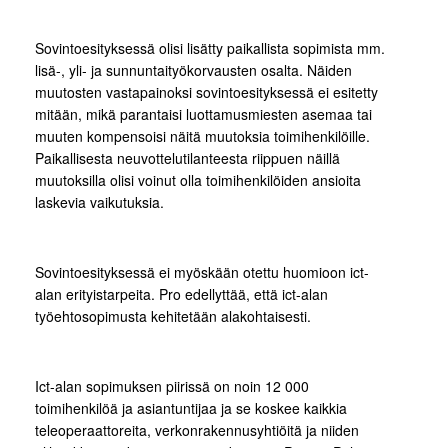
Sovintoesityksessä olisi lisätty paikallista sopimista mm.
lisä-, yli- ja sunnuntaityökorvausten osalta. Näiden
muutosten vastapainoksi sovintoesityksessä ei esitetty
mitään, mikä parantaisi luottamusmiesten asemaa tai
muuten kompensoisi näitä muutoksia toimihenkilöille.
Paikallisesta neuvottelutilanteesta riippuen näillä
muutoksilla olisi voinut olla toimihenkilöiden ansioita
laskevia vaikutuksia.
Sovintoesityksessä ei myöskään otettu huomioon ict-
alan erityistarpeita. Pro edellyttää, että ict-alan
työehtosopimusta kehitetään alakohtaisesti.
Ict-alan sopimuksen piirissä on noin 12 000
toimihenkilöä ja asiantuntijaa ja se koskee kaikkia
teleoperaattoreita, verkonrakennusyhtiöitä ja niiden