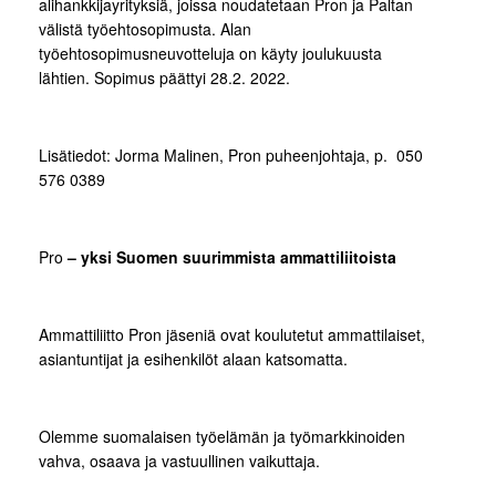
alihankkijayrityksiä, joissa noudatetaan Pron ja Paltan
välistä työehtosopimusta. Alan
työehtosopimusneuvotteluja on käyty joulukuusta
lähtien. Sopimus päättyi 28.2. 2022.
Lisätiedot: Jorma Malinen, Pron puheenjohtaja, p. 050
576 0389
Pro
– yksi Suomen suurimmista ammattiliitoista
Ammattiliitto Pron jäseniä ovat koulutetut ammattilaiset,
asiantuntijat ja esihenkilöt alaan katsomatta.
Olemme suomalaisen työelämän ja työmarkkinoiden
vahva, osaava ja vastuullinen vaikuttaja.