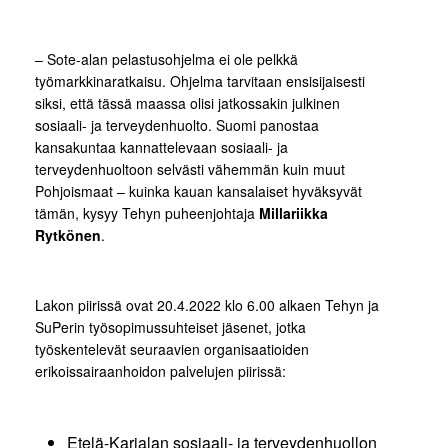
– Sote-alan pelastusohjelma ei ole pelkkä
työmarkkinaratkaisu. Ohjelma tarvitaan ensisijaisesti
siksi, että tässä maassa olisi jatkossakin julkinen
sosiaali- ja terveydenhuolto. Suomi panostaa
kansakuntaa kannattelevaan sosiaali- ja
terveydenhuoltoon selvästi vähemmän kuin muut
Pohjoismaat – kuinka kauan kansalaiset hyväksyvät
tämän, kysyy Tehyn puheenjohtaja
Millariikka
Rytkönen
.
Lakon piirissä ovat 20.4.2022 klo 6.00 alkaen Tehyn ja
SuPerin työsopimussuhteiset jäsenet, jotka
työskentelevät seuraavien organisaatioiden
erikoissairaanhoidon palvelujen piirissä:
Etelä-Karjalan sosiaali- ja terveydenhuollon