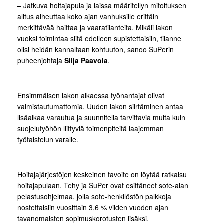
– Jatkuva hoitajapula ja laissa määritellyn mitoituksen
alitus aiheuttaa koko ajan vanhuksille erittäin
merkittävää haittaa ja vaaratilanteita. Mikäli lakon
vuoksi toimintaa siitä edelleen supistettaisiin, tilanne
olisi heidän kannaltaan kohtuuton, sanoo SuPerin
puheenjohtaja
Silja Paavola
.
Ensimmäisen lakon alkaessa työnantajat olivat
valmistautumattomia. Uuden lakon siirtäminen antaa
lisäaikaa varautua ja suunnitella tarvittavia muita kuin
suojelutyöhön liittyviä toimenpiteitä laajemman
työtaistelun varalle.
Hoitajajärjestöjen keskeinen tavoite on löytää ratkaisu
hoitajapulaan. Tehy ja SuPer ovat esittäneet sote-alan
pelastusohjelmaa, jolla sote-henkilöstön palkkoja
nostettaisiin vuosittain 3,6 % viiden vuoden ajan
tavanomaisten sopimuskorotusten lisäksi.