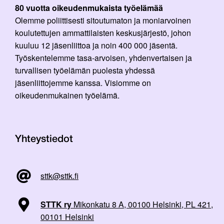
80 vuotta oikeudenmukaista työelämää
Olemme poliittisesti sitoutumaton ja moniarvoinen
koulutettujen ammattilaisten keskusjärjestö, johon
kuuluu 12 jäsenliittoa ja noin 400 000 jäsentä.
Työskentelemme tasa-arvoisen, yhdenvertaisen ja
turvallisen työelämän puolesta yhdessä
jäsenliittojemme kanssa. Visiomme on
oikeudenmukainen työelämä.
Yhteystiedot
sttk@sttk.fi
STTK ry
Mikonkatu 8 A, 00100 Helsinki, PL 421,
00101 Helsinki