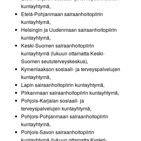
kuntayhtymä,
Etelä-Pohjanmaan sairaanhoitopiirin
kuntayhtymä,
Helsingin ja Uudenmaan sairaanhoitopiirin
kuntayhtymä,
Keski-Suomen sairaanhoitopiirin
kuntayhtymä (lukuun ottamatta Keski-
Suomen seututerveyskeskus),
Kymenlaakson sosiaali- ja terveyspalvelujen
kuntayhtymä,
Lapin sairaanhoitopiirin kuntayhtymä,
Pirkanmaan sairaanhoitopiirin kuntayhtymä,
Pohjois-Karjalan sosiaali- ja
terveyspalvelujen kuntayhtymä,
Pohjois-Pohjanmaan sairaanhoitopiirin
kuntayhtymä,
Pohjois-Savon sairaanhoitopiirin
kuntayhtymä (lukuun ottamatta Kysteri-