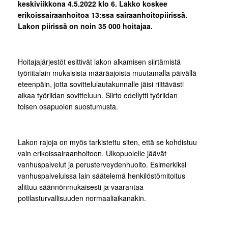
keskiviikkona 4.5.2022 klo 6. Lakko koskee
erikoissairaanhoitoa 13:ssa sairaanhoitopiirissä.
Lakon piirissä on noin 35 000 hoitajaa.
Hoitajajärjestöt esittivät lakon alkamisen siirtämistä
työriitalain mukaisista määräajoista muutamalla päivällä
eteenpäin, jotta sovittelulautakunnalle jäisi riittävästi
aikaa työriidan sovitteluun. Siirto edellytti työriidan
toisen osapuolen suostumusta.
Lakon rajoja on myös tarkistettu siten, että se kohdistuu
vain erikoissairaanhoitoon. Ulkopuolelle jäävät
vanhuspalvelut ja perusterveydenhuolto. Esimerkiksi
vanhuspalveluissa lain säätelemä henkilöstömitoitus
alittuu säännönmukaisesti ja vaarantaa
potilasturvallisuuden normaaliaikanakin.