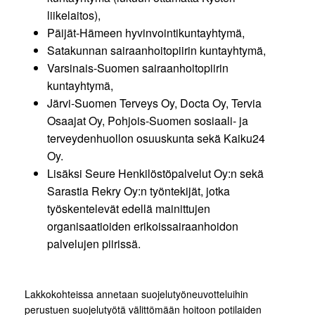
liikelaitos),
Päijät-Hämeen hyvinvointikuntayhtymä,
Satakunnan sairaanhoitopiirin kuntayhtymä,
Varsinais-Suomen sairaanhoitopiirin
kuntayhtymä,
Järvi-Suomen Terveys Oy, Docta Oy, Tervia
Osaajat Oy, Pohjois-Suomen sosiaali- ja
terveydenhuollon osuuskunta sekä Kaiku24
Oy.
Lisäksi Seure Henkilöstöpalvelut Oy:n sekä
Sarastia Rekry Oy:n työntekijät, jotka
työskentelevät edellä mainittujen
organisaatioiden erikoissairaanhoidon
palvelujen piirissä.
Lakkokohteissa annetaan suojelutyöneuvotteluihin
perustuen suojelutyötä välittömään hoitoon potilaiden