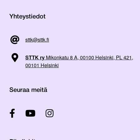
Yhteystiedot
sttk@sttk.fi
STTK ry
Mikonkatu 8 A, 00100 Helsinki, PL 421,
00101 Helsinki
Seuraa meitä