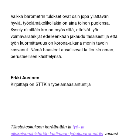
Vaikka barometrin tulokset ovat osin jopa yllättävän
hyviä, työelämäkolikollakin on aina toinen puolensa.
Kysely nimittäin kertoo myös siitä, etteivät työn
voimavaratekijät edelleenkään jakaudu tasaisesti ja että
työn kuormittavuus on korona-aikana monin tavoin
kasvanut. Nämä haasteet ansaitsevat kuitenkin oman,
perusteellisen käsittelynsä.
Erkki Auvinen
Kirjoittaja on STTK:n työelämäasiantuntija
—–
Tilastokeskuksen keräämään ja
työ- ja
elinkeinoministeriön laatimaan työolobarometriin
vastasi