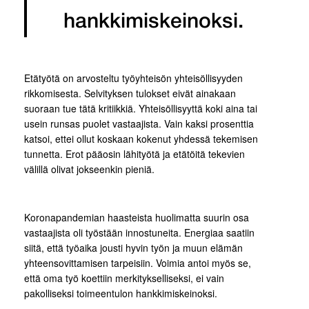
hankkimiskeinoksi.
Etätyötä on arvosteltu työyhteisön yhteisöllisyyden
rikkomisesta. Selvityksen tulokset eivät ainakaan
suoraan tue tätä kritiikkiä. Yhteisöllisyyttä koki aina tai
usein runsas puolet vastaajista. Vain kaksi prosenttia
katsoi, ettei ollut koskaan kokenut yhdessä tekemisen
tunnetta. Erot pääosin lähityötä ja etätöitä tekevien
välillä olivat jokseenkin pieniä.
Koronapandemian haasteista huolimatta suurin osa
vastaajista oli työstään innostuneita. Energiaa saatiin
siitä, että työaika jousti hyvin työn ja muun elämän
yhteensovittamisen tarpeisiin. Voimia antoi myös se,
että oma työ koettiin merkitykselliseksi, ei vain
pakolliseksi toimeentulon hankkimiskeinoksi.