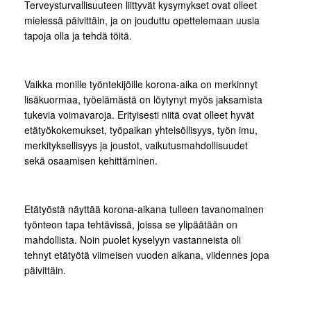
Terveysturvallisuuteen liittyvät kysymykset ovat olleet
mielessä päivittäin, ja on jouduttu opettelemaan uusia
tapoja olla ja tehdä töitä.
Vaikka monille työntekijöille korona-aika on merkinnyt
lisäkuormaa, työelämästä on löytynyt myös jaksamista
tukevia voimavaroja. Erityisesti niitä ovat olleet hyvät
etätyökokemukset, työpaikan yhteisöllisyys, työn imu,
merkityksellisyys ja joustot, vaikutusmahdollisuudet
sekä osaamisen kehittäminen.
Etätyöstä näyttää korona-aikana tulleen tavanomainen
työnteon tapa tehtävissä, joissa se ylipäätään on
mahdollista. Noin puolet kyselyyn vastanneista oli
tehnyt etätyötä viimeisen vuoden aikana, viidennes jopa
päivittäin.