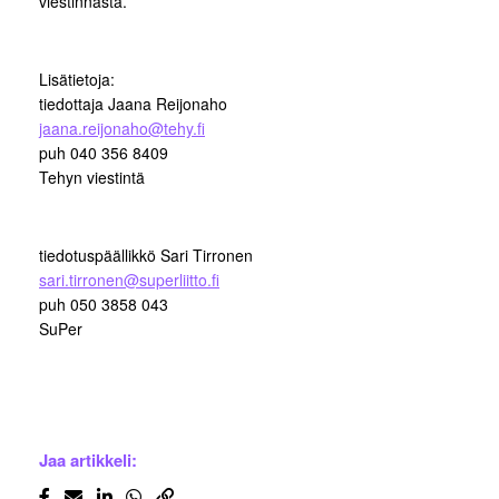
viestinnästä.
Lisätietoja:
tiedottaja Jaana Reijonaho
jaana.reijonaho@tehy.fi
puh 040 356 8409
Tehyn viestintä
tiedotuspäällikkö Sari Tirronen
sari.tirronen@superliitto.fi
puh 050 3858 043
SuPer
Jaa artikkeli: