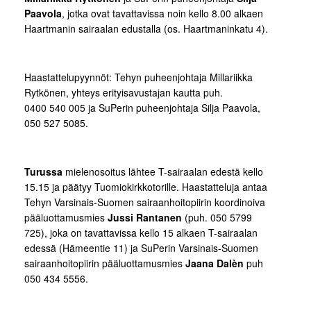
Paavola
, jotka ovat tavattavissa noin kello 8.00 alkaen
Haartmanin sairaalan edustalla (os. Haartmaninkatu 4).
Haastattelupyynnöt: Tehyn puheenjohtaja Millariikka
Rytkönen, yhteys erityisavustajan kautta puh.
0400 540 005 ja SuPerin puheenjohtaja Silja Paavola,
050 527 5085.
Turussa
mielenosoitus lähtee T-sairaalan edestä kello
15.15 ja päätyy Tuomiokirkkotorille. Haastatteluja antaa
Tehyn Varsinais-Suomen sairaanhoitopiirin koordinoiva
pääluottamusmies
Jussi Rantanen
(puh. 050 5799
725), joka on tavattavissa kello 15 alkaen T-sairaalan
edessä (Hämeentie 11) ja SuPerin Varsinais-Suomen
sairaanhoitopiirin pääluottamusmies
Jaana Dalèn
puh
050 434 5556.