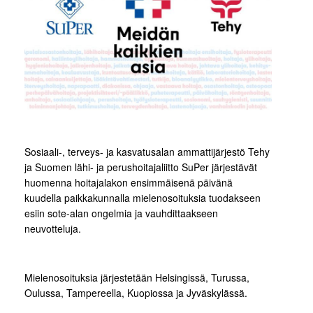
Sosiaali-, terveys- ja kasvatusalan ammattijärjestö Tehy
ja Suomen lähi- ja perushoitajaliitto SuPer järjestävät
huomenna hoitajalakon ensimmäisenä päivänä
kuudella paikkakunnalla mielenosoituksia tuodakseen
esiin sote-alan ongelmia ja vauhdittaakseen
neuvotteluja.
Mielenosoituksia järjestetään Helsingissä, Turussa,
Oulussa, Tampereella, Kuopiossa ja Jyväskylässä.