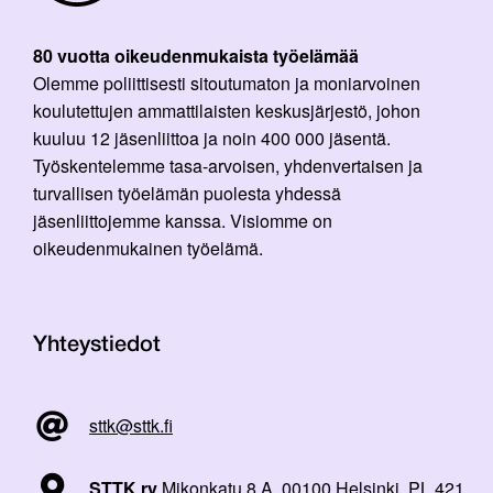
80 vuotta oikeudenmukaista työelämää
Olemme poliittisesti sitoutumaton ja moniarvoinen
koulutettujen ammattilaisten keskusjärjestö, johon
kuuluu 12 jäsenliittoa ja noin 400 000 jäsentä.
Työskentelemme tasa-arvoisen, yhdenvertaisen ja
turvallisen työelämän puolesta yhdessä
jäsenliittojemme kanssa. Visiomme on
oikeudenmukainen työelämä.
Yhteystiedot
sttk@sttk.fi
STTK ry
Mikonkatu 8 A, 00100 Helsinki, PL 421,