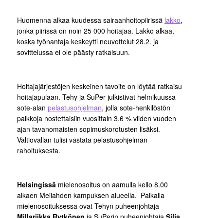
Huomenna alkaa kuudessa sairaanhoitopiirissä
lakko
,
jonka piirissä on noin 25 000 hoitajaa. Lakko alkaa,
koska työnantaja keskeytti neuvottelut 28.2. ja
sovittelussa ei ole päästy ratkaisuun.
Hoitajajärjestöjen keskeinen tavoite on löytää ratkaisu
hoitajapulaan. Tehy ja SuPer julkistivat helmikuussa
sote-alan
pelastusohjelman
, jolla sote-henkilöstön
palkkoja nostettaisiin vuosittain 3,6 % viiden vuoden
ajan tavanomaisten sopimuskorotusten lisäksi.
Valtiovallan tulisi vastata pelastusohjelman
rahoituksesta.
Helsingissä
mielenosoitus on aamulla kello 8.00
alkaen Meilahden kampuksen alueella. Paikalla
mielenosoituksessa ovat Tehyn puheenjohtaja
Millariikka Rytkönen
ja SuPerin puheenjohtaja
Silja