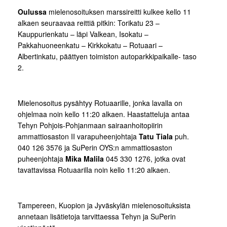
Oulussa
mielenosoituksen marssireitti kulkee kello 11
alkaen seuraavaa reittiä pitkin: Torikatu 23 –
Kauppurienkatu – läpi Valkean, Isokatu –
Pakkahuoneenkatu – Kirkkokatu – Rotuaari –
Albertinkatu, päättyen toimiston autoparkkipaikalle- taso
2.
Mielenosoitus pysähtyy Rotuaarille, jonka lavalla on
ohjelmaa noin kello 11:20 alkaen. Haastatteluja antaa
Tehyn Pohjois-Pohjanmaan sairaanhoitopiirin
ammattiosaston II varapuheenjohtaja
Tatu Tiala
puh.
040 126 3576 ja SuPerin OYS:n ammattiosaston
puheenjohtaja
Mika Malila
045 330 1276, jotka ovat
tavattavissa Rotuaarilla noin kello 11:20 alkaen.
Tampereen, Kuopion ja Jyväskylän mielenosoituksista
annetaan lisätietoja tarvittaessa Tehyn ja SuPerin