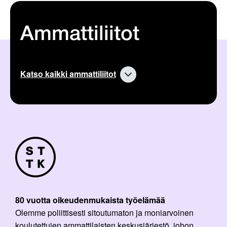
Ammattiliitot
Katso kaikki ammattiliitot
80 vuotta oikeudenmukaista työelämää
Olemme poliittisesti sitoutumaton ja moniarvoinen
koulutettujen ammattilaisten keskusjärjestö, johon