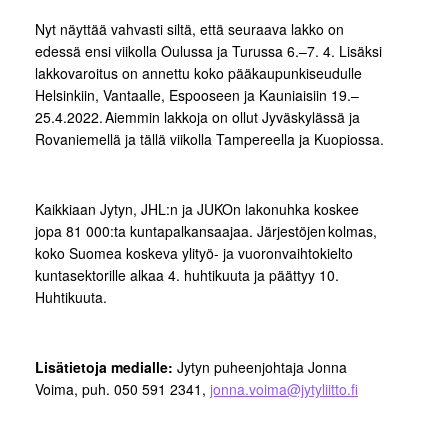
Nyt näyttää vahvasti siltä, että seuraava lakko on
edessä ensi viikolla Oulussa ja Turussa 6.–7. 4. Lisäksi
lakkovaroitus on annettu koko pääkaupunkiseudulle
Helsinkiin, Vantaalle, Espooseen ja Kauniaisiin 19.–
25.4.2022. Aiemmin lakkoja on ollut Jyväskylässä ja
Rovaniemellä ja tällä viikolla Tampereella ja Kuopiossa.
Kaikkiaan Jytyn, JHL:n ja JUKOn lakonuhka koskee
jopa 81 000:ta kuntapalkansaajaa. Järjestöjen kolmas,
koko Suomea koskeva ylityö- ja vuoronvaihtokielto
kuntasektorille alkaa 4. huhtikuuta ja päättyy 10.
Huhtikuuta.
Lisätietoja medialle:
Jytyn puheenjohtaja Jonna
Voima, puh. 050 591 2341,
jonna.voima@jytyliitto.fi