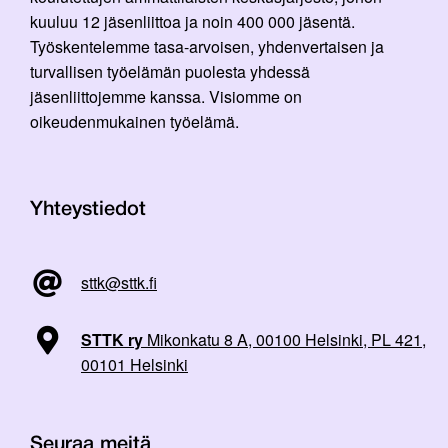
kuuluu 12 jäsenliittoa ja noin 400 000 jäsentä.
Työskentelemme tasa-arvoisen, yhdenvertaisen ja
turvallisen työelämän puolesta yhdessä
jäsenliittojemme kanssa. Visiomme on
oikeudenmukainen työelämä.
Yhteystiedot
sttk@sttk.fi
STTK ry
Mikonkatu 8 A, 00100 Helsinki, PL 421,
00101 Helsinki
Seuraa meitä