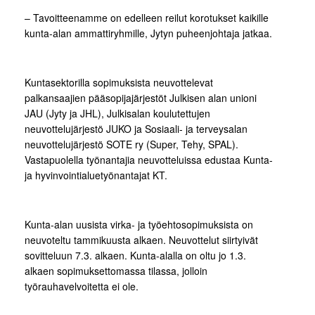
– Tavoitteenamme on edelleen reilut korotukset kaikille
kunta-alan ammattiryhmille, Jytyn puheenjohtaja jatkaa.
Kuntasektorilla sopimuksista neuvottelevat
palkansaajien pääsopijajärjestöt Julkisen alan unioni
JAU (Jyty ja JHL), Julkisalan koulutettujen
neuvottelujärjestö JUKO ja Sosiaali- ja terveysalan
neuvottelujärjestö SOTE ry (Super, Tehy, SPAL).
Vastapuolella työnantajia neuvotteluissa edustaa Kunta-
ja hyvinvointialuetyönantajat KT.
Kunta-alan uusista virka- ja työehtosopimuksista on
neuvoteltu tammikuusta alkaen. Neuvottelut siirtyivät
sovitteluun 7.3. alkaen. Kunta-alalla on oltu jo 1.3.
alkaen sopimuksettomassa tilassa, jolloin
työrauhavelvoitetta ei ole.