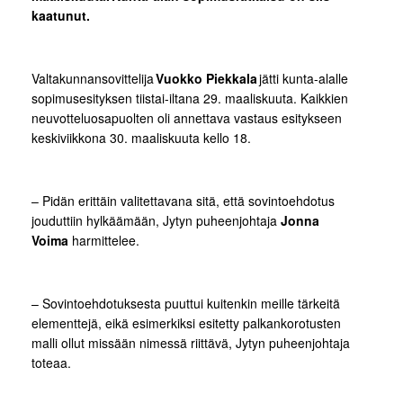
kaatunut.
Valtakunnansovittelija
Vuokko Piekkala
jätti kunta-alalle
sopimusesityksen tiistai-iltana 29. maaliskuuta. Kaikkien
neuvotteluosapuolten oli annettava vastaus esitykseen
keskiviikkona 30. maaliskuuta kello 18.
– Pidän erittäin valitettavana sitä, että sovintoehdotus
jouduttiin hylkäämään, Jytyn puheenjohtaja
Jonna
Voima
harmittelee.
– Sovintoehdotuksesta puuttui kuitenkin meille tärkeitä
elementtejä, eikä esimerkiksi esitetty palkankorotusten
malli ollut missään nimessä riittävä, Jytyn puheenjohtaja
toteaa.