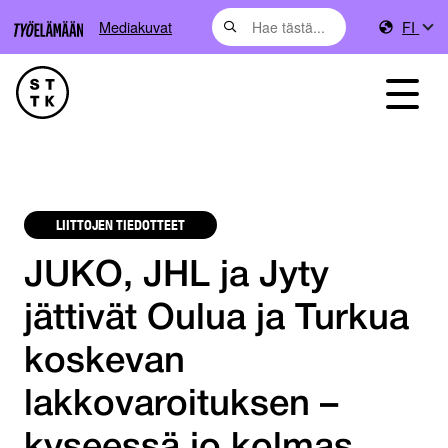
Mediakuvat
FI
LIITTOJEN TIEDOTTEET
JUKO, JHL ja Jyty
jättivät Oulua ja Turkua
koskevan
lakkovaroituksen –