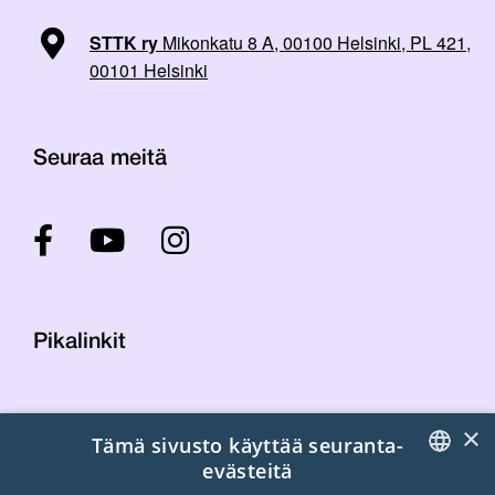
STTK ry
Mikonkatu 8 A, 00100 Helsinki, PL 421,
00101 Helsinki
Seuraa meitä
Pikalinkit
Yhteystiedot
×
Tämä sivusto käyttää seuranta-
Laskutustiedot
evästeitä
STTK:n kuvapankki