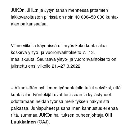
JUKOn, JHL:n ja Jytyn tähän mennessä jättämien
lakkovaroitusten piirissä on noin 40 000–50 000 kunta-
alan palkansaajaa.
Viime viikolla käynnissä oli myös koko kunta-alaa
koskeva ylityö- ja vuoronvaihtokielto 7.–13.
maaliskuuta. Seuraava ylityö- ja vuoronvaihtokielto on
julistettu ensi viikolle 21.–27.3.2022.
– Viimeistään nyt lienee työnantajalle tullut selväksi, että
kunta-alan työntekijät ovat tosissaan ja kyllästyneet
odottamaan heidän työnsä merkityksen näkymistä
palkassa. Juhlapuheet ja sanallinen kannustus ei enää
riitä, summaa JUKOn hallituksen puheenjohtaja
Olli
Luukkainen
(OAJ).