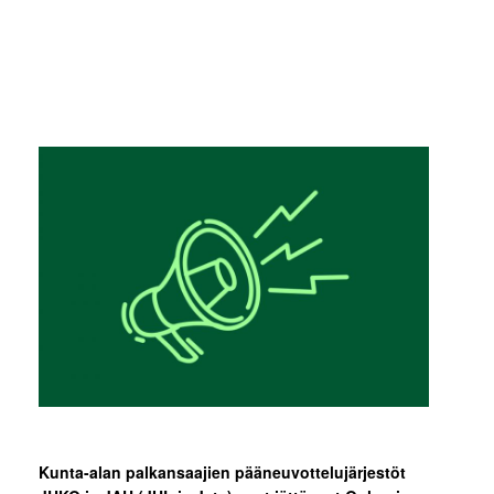
Kunta-alan palkansaajien pääneuvottelujärjestöt