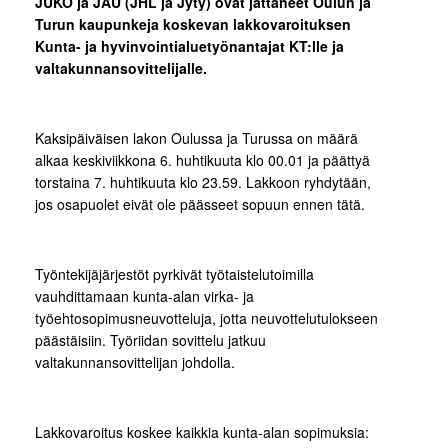
JUKO ja JAU (JHL ja Jyty) ovat jättäneet Oulun ja
Turun kaupunkeja koskevan lakkovaroituksen
Kunta- ja hyvinvointialuetyönantajat KT:lle ja
valtakunnansovittelijalle.
Kaksipäiväisen lakon Oulussa ja Turussa on määrä
alkaa keskiviikkona 6. huhtikuuta klo 00.01 ja päättyä
torstaina 7. huhtikuuta klo 23.59. Lakkoon ryhdytään,
jos osapuolet eivät ole päässeet sopuun ennen tätä.
Työntekijäjärjestöt pyrkivät työtaistelutoimilla
vauhdittamaan kunta-alan virka- ja
työehtosopimusneuvotteluja, jotta neuvottelutulokseen
päästäisiin. Työriidan sovittelu jatkuu
valtakunnansovittelijan johdolla.
Lakkovaroitus koskee kaikkia kunta-alan sopimuksia: