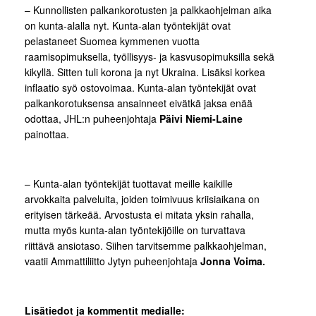
– Kunnollisten palkankorotusten ja palkkaohjelman aika
on kunta-alalla nyt. Kunta-alan työntekijät ovat
pelastaneet Suomea kymmenen vuotta
raamisopimuksella, työllisyys- ja kasvusopimuksilla sekä
kikyllä. Sitten tuli korona ja nyt Ukraina. Lisäksi korkea
inflaatio syö ostovoimaa. Kunta-alan työntekijät ovat
palkankorotuksensa ansainneet eivätkä jaksa enää
odottaa, JHL:n puheenjohtaja
Päivi Niemi-Laine
painottaa.
– Kunta-alan työntekijät tuottavat meille kaikille
arvokkaita palveluita, joiden toimivuus kriisiaikana on
erityisen tärkeää. Arvostusta ei mitata yksin rahalla,
mutta myös kunta-alan työntekijöille on turvattava
riittävä ansiotaso. Siihen tarvitsemme palkkaohjelman,
vaatii Ammattiliitto Jytyn puheenjohtaja
Jonna Voima.
Lisätiedot ja kommentit medialle: