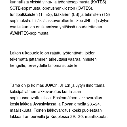
kunnallista yleistä virka- ja työehtosopimusta (KVTES),
SOTE-sopimusta, opetushenkilöstön (OVTES),
tuntipalkkaisten (TTES), lääkärien (LS) ja teknisten (TS)
sopimuksia. Lisäksi lakkovaroitus koskee JHL:n ja Jytyn
osalta kuntien omistamissa yhtiöissä noudatettavaa
AVAINTES-sopimusta.
Lakon ulkopuolelle on rajattu työtehtävät, joiden
tekemättä jättäminen aiheuttaisi vaaraa ihmisten
hengelle, terveydelle tai omaisuudelle.
Tämä on jo kolmas JUKOn, JHL:n ja Jytyn ilmoittama
kaksipäiväinen lakkovaroitus kunta-alan
sopimusneuvotteluissa. Ensimmäinen lakkovaroitus
koski lakkoa Jyväskylässä ja Rovaniemellä 23.–24.
maaliskuuta. Toinen lakkovaroitus koski puolestaan
lakkoa Tampereella ja Kuopiossa 29.–30. maaliskuuta.