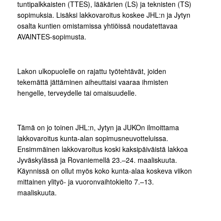
tuntipalkkaisten (TTES), lääkärien (LS) ja teknisten (TS)
sopimuksia. Lisäksi lakkovaroitus koskee JHL:n ja Jytyn
osalta kuntien omistamissa yhtiöissä noudatettavaa
AVAINTES-sopimusta.
Lakon ulkopuolelle on rajattu työtehtävät, joiden
tekemättä jättäminen aiheuttaisi vaaraa ihmisten
hengelle, terveydelle tai omaisuudelle.
Tämä on jo toinen JHL:n, Jytyn ja JUKOn ilmoittama
lakkovaroitus kunta-alan sopimusneuvotteluissa.
Ensimmäinen lakkovaroitus koski kaksipäiväistä lakkoa
Jyväskylässä ja Rovaniemellä 23.–24. maaliskuuta.
Käynnissä on ollut myös koko kunta-alaa koskeva viikon
mittainen ylityö- ja vuoronvaihtokielto 7.–13.
maaliskuuta.