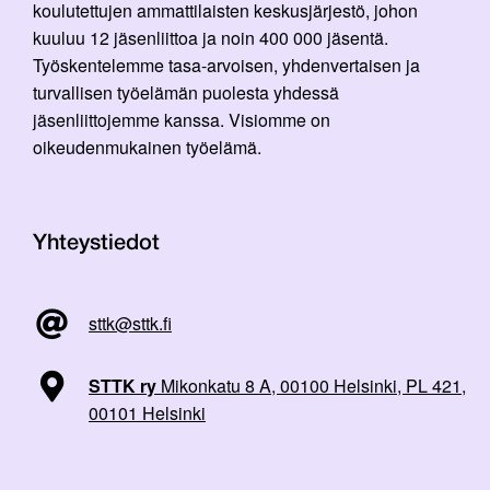
koulutettujen ammattilaisten keskusjärjestö, johon
kuuluu 12 jäsenliittoa ja noin 400 000 jäsentä.
Työskentelemme tasa-arvoisen, yhdenvertaisen ja
turvallisen työelämän puolesta yhdessä
jäsenliittojemme kanssa. Visiomme on
oikeudenmukainen työelämä.
Yhteystiedot
sttk@sttk.fi
STTK ry
Mikonkatu 8 A, 00100 Helsinki, PL 421,
00101 Helsinki