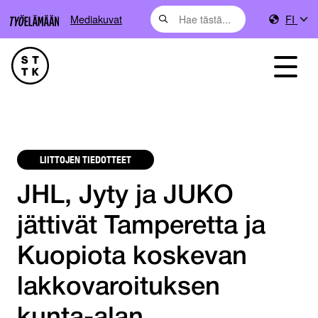
Mediakuvat
FI
LIITTOJEN TIEDOTTEET
JHL, Jyty ja JUKO
jättivät Tamperetta ja
Kuopiota koskevan
lakkovaroituksen