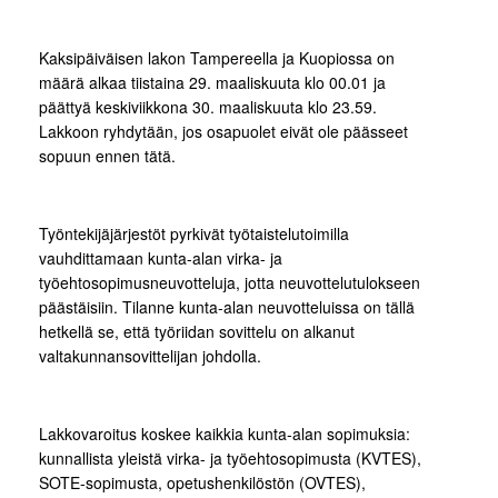
Kaksipäiväisen lakon Tampereella ja Kuopiossa on
määrä alkaa tiistaina 29. maaliskuuta klo 00.01 ja
päättyä keskiviikkona 30. maaliskuuta klo 23.59.
Lakkoon ryhdytään, jos osapuolet eivät ole päässeet
sopuun ennen tätä.
Työntekijäjärjestöt pyrkivät työtaistelutoimilla
vauhdittamaan kunta-alan virka- ja
työehtosopimusneuvotteluja, jotta neuvottelutulokseen
päästäisiin. Tilanne kunta-alan neuvotteluissa on tällä
hetkellä se, että työriidan sovittelu on alkanut
valtakunnansovittelijan johdolla.
Lakkovaroitus koskee kaikkia kunta-alan sopimuksia:
kunnallista yleistä virka- ja työehtosopimusta (KVTES),
SOTE-sopimusta, opetushenkilöstön (OVTES),