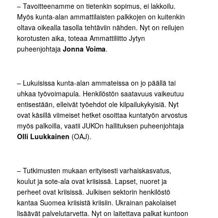
– Tavoitteenamme on tietenkin sopimus, ei lakkoilu.
Myös kunta-alan ammattilaisten palkkojen on kuitenkin
oltava oikealla tasolla tehtäviin nähden. Nyt on reilujen
korotusten aika, toteaa Ammattiliitto Jytyn
puheenjohtaja
Jonna Voima
.
– Lukuisissa kunta-alan ammateissa on jo päällä tai
uhkaa työvoimapula. Henkilöstön saatavuus vaikeutuu
entisestään, elleivät työehdot ole kilpailukykyisiä. Nyt
ovat käsillä viimeiset hetket osoittaa kuntatyön arvostus
myös palkoilla, vaatii JUKOn hallituksen puheenjohtaja
Olli Luukkainen
(OAJ).
– Tutkimusten mukaan erityisesti varhaiskasvatus,
koulut ja sote-ala ovat kriisissä. Lapset, nuoret ja
perheet ovat kriisissä. Julkisen sektorin henkilöstö
kantaa Suomea kriisistä kriisiin. Ukrainan pakolaiset
lisäävät palvelutarvetta. Nyt on laitettava palkat kuntoon