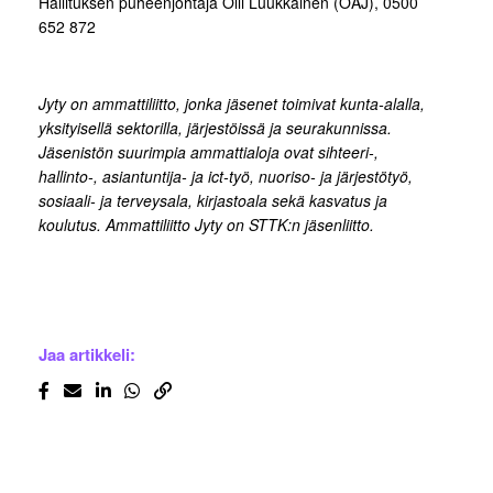
Hallituksen puheenjohtaja Olli Luukkainen (OAJ), 0500
652 872
Jyty on ammattiliitto, jonka jäsenet toimivat kunta-alalla,
yksityisellä sektorilla, järjestöissä ja seurakunnissa.
Jäsenistön suurimpia ammattialoja ovat sihteeri-,
hallinto-, asiantuntija- ja ict-työ, nuoriso- ja järjestötyö,
sosiaali- ja terveysala, kirjastoala sekä kasvatus ja
koulutus. Ammattiliitto Jyty on STTK:n jäsenliitto.
Jaa artikkeli: