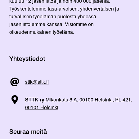
kuuluu 12 jäsenliittoa ja noin 400 000 jäsentä.
Työskentelemme tasa-arvoisen, yhdenvertaisen ja
turvallisen työelämän puolesta yhdessä
jäsenliittojemme kanssa. Visiomme on
oikeudenmukainen työelämä.
Yhteystiedot
sttk@sttk.fi
STTK ry
Mikonkatu 8 A, 00100 Helsinki, PL 421,
00101 Helsinki
Seuraa meitä