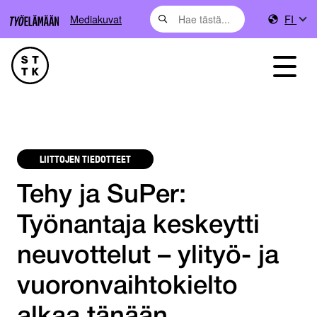
Mediakuvat
FI
LIITTOJEN TIEDOTTEET
Tehy ja SuPer:
Työnantaja keskeytti
neuvottelut – ylityö- ja
vuoronvaihtokielto