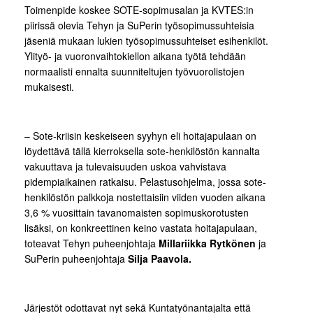
Toimenpide koskee SOTE-sopimusalan ja KVTES:in
piirissä olevia Tehyn ja SuPerin työsopimussuhteisia
jäseniä mukaan lukien työsopimussuhteiset esihenkilöt.
Ylityö- ja vuoronvaihtokiellon aikana työtä tehdään
normaalisti ennalta suunniteltujen työvuorolistojen
mukaisesti.
­­– Sote-kriisin keskeiseen syyhyn eli hoitajapulaan on
löydettävä tällä kierroksella sote-henkilöstön kannalta
vakuuttava ja tulevaisuuden uskoa vahvistava
pidempiaikainen ratkaisu. Pelastusohjelma, jossa sote-
henkilöstön palkkoja nostettaisiin viiden vuoden aikana
3,6 % vuosittain tavanomaisten sopimuskorotusten
lisäksi, on konkreettinen keino vastata hoitajapulaan,
toteavat Tehyn puheenjohtaja
Millariikka Rytkönen
ja
SuPerin puheenjohtaja
Silja Paavola.
Järjestöt odottavat nyt sekä Kuntatyönantajalta että