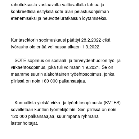
rahoituksesta vastaavalta valtiovallalta tahtoa ja
konkreettisia esityksiä sote-alan pelastusohjelman
etenemiseksi ja neuvotteluratkaisun löytämiseksi.
Kuntasektorin sopimuskausi päättyi 28.2.2022 eikä
työrauha ole enää voimassa alkaen 1.3.2022.
– SOTE-sopimus on sosiaali- ja terveydenhuollon työ- ja
virkaehtosopimus, joka tuli voimaan 1.9.2021. Se on
maamme suurin alakohtainen työehtosopimus, jonka
piirissä on noin 180 000 palkansaajaa.
– Kunnallista yleistä virka- ja työehtosopimusta (KVTES)
sovelletaan kuntien työntekijöihin. Sen piirissä on noin
120 000 palkansaajaa, suurimpana ryhmänä
lastenhoitajat.