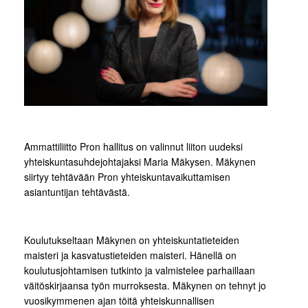
Ammattiliitto Pron hallitus on valinnut liiton uudeksi
yhteiskuntasuhdejohtajaksi Maria Mäkysen. Mäkynen
siirtyy tehtävään Pron yhteiskuntavaikuttamisen
asiantuntijan tehtävästä.
Koulutukseltaan Mäkynen on yhteiskuntatieteiden
maisteri ja kasvatustieteiden maisteri. Hänellä on
koulutusjohtamisen tutkinto ja valmistelee parhaillaan
väitöskirjaansa työn murroksesta. Mäkynen on tehnyt jo
vuosikymmenen ajan töitä yhteiskunnallisen