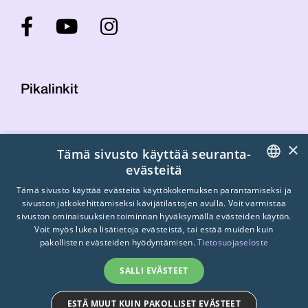
Pikalinkit
Yhteystiedot
×
Tämä sivusto käyttää seuranta-
Laskutustiedot
evästeitä
STTK:n kuvapankki
FINNISH
Tietosuojaseloste
Tämä sivusto käyttää evästeitä käyttökokemuksen parantamiseksi ja
sivuston jatkokehittämiseksi kävijätilastojen avulla. Voit varmistaa
Turvallisemman tilan periaatteet
ENGLISH
sivuston ominaisuuksien toiminnan hyväksymällä evästeiden käytön.
Voit myös lukea lisätietoja evästeistä, tai estää muiden kuin
SWEDISH
pakollisten evästeiden hyödyntämisen.
Tietosuojaseloste
SALLI EVÄSTEET
ESTÄ MUUT KUIN PAKOLLISET EVÄSTEET
© 2026
STTK.
Made with ❤ by
Avoin.Systems