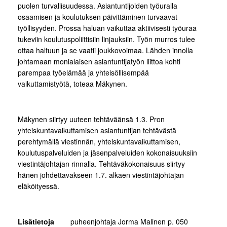
puolen turvallisuudessa. Asiantuntijoiden työuralla
osaamisen ja koulutuksen päivittäminen turvaavat
työllisyyden. Prossa haluan vaikuttaa aktiivisesti työuraa
tukeviin koulutuspoliittisiin linjauksiin. Työn murros tulee
ottaa haltuun ja se vaatii joukkovoimaa. Lähden innolla
johtamaan monialaisen asiantuntijatyön liittoa kohti
parempaa työelämää ja yhteisöllisempää
vaikuttamistyötä, toteaa Mäkynen.
Mäkynen siirtyy uuteen tehtäväänsä 1.3. Pron
yhteiskuntavaikuttamisen asiantuntijan tehtävästä
perehtymällä viestinnän, yhteiskuntavaikuttamisen,
koulutuspalveluiden ja jäsenpalveluiden kokonaisuuksiin
viestintäjohtajan rinnalla. Tehtäväkokonaisuus siirtyy
hänen johdettavakseen 1.7. alkaen viestintäjohtajan
eläköityessä.
Lisätietoja
puheenjohtaja Jorma Malinen p. 050