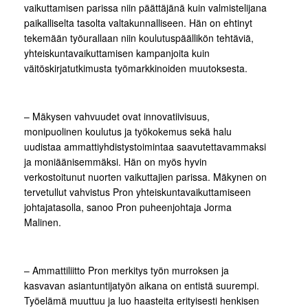
vaikuttamisen parissa niin päättäjänä kuin valmistelijana
paikalliselta tasolta valtakunnalliseen. Hän on ehtinyt
tekemään työurallaan niin koulutuspäällikön tehtäviä,
yhteiskuntavaikuttamisen kampanjoita kuin
väitöskirjatutkimusta työmarkkinoiden muutoksesta.
– ​​​​​​​​​​​​​​Mäkysen vahvuudet ovat innovatiivisuus,
monipuolinen koulutus ja työkokemus sekä halu
uudistaa ammattiyhdistystoimintaa saavutettavammaksi
ja moniäänisemmäksi. Hän on myös hyvin
verkostoitunut nuorten vaikuttajien parissa. Mäkynen on
tervetullut vahvistus Pron yhteiskuntavaikuttamiseen
johtajatasolla, sanoo Pron puheenjohtaja Jorma
Malinen.
– Ammattiliitto Pron merkitys työn murroksen ja
kasvavan asiantuntijatyön aikana on entistä suurempi.
Työelämä muuttuu ja luo haasteita erityisesti henkisen