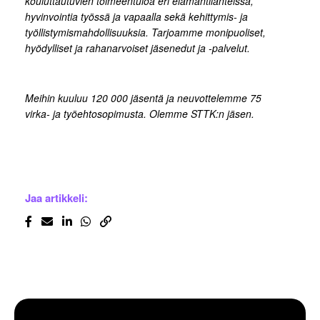
kouluttautuvien toimeentuloa eri elämäntilanteissa,
hyvinvointia työssä ja vapaalla sekä kehittymis- ja
työllistymismahdollisuuksia. Tarjoamme monipuoliset,
hyödylliset ja rahanarvoiset jäsenedut ja -palvelut.
Meihin kuuluu 120 000 jäsentä ja neuvottelemme 75
virka- ja työehtosopimusta. Olemme STTK:n jäsen.
Jaa artikkeli: