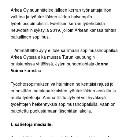
Arkea Oy suunnittelee jälleen kerran työnantajaliiton
vaihtoa ja työntekijöiden siirtoa halvempiin
työehtosopimuksiin. Edellisen kerran työehdoista
neuvoteltiin syksyllä 2019, jolloin Arkean kanssa tehtiin
paikallinen sopimus.
– Ammattiliitto Jyty ei tule sallimaan sopimusshoppailua
Arkea Oy:ssä eikä muissa Turun kaupungin
omistamissa yhtiöissä, Jytyn puheenjohtaja
Jonna
Voima
korostaa.
Työehtosopimuksen vaihtuminen heikentäisi rajusti jo
ennestään matalapalkkaisten työntekijöiden ansioita ja
muita työehtoja. Ammattiliitto Jyty ei voi hyväksyä
työehtojen heikennyksiä sopimusshoppailulla, vaan on
pakotettu puolustamaan jäseniään lakolla.
Lisätietoja medialle: