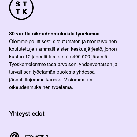
80 vuotta oikeudenmukaista työelämää
Olemme poliittisesti sitoutumaton ja moniarvoinen
koulutettujen ammattilaisten keskusjärjestö, johon
kuuluu 12 jäsenliittoa ja noin 400 000 jäsentä.
Työskentelemme tasa-arvoisen, yhdenvertaisen ja
turvallisen työelämän puolesta yhdessä
jäsenliittojemme kanssa. Visiomme on
oikeudenmukainen työelämä.
Yhteystiedot
sttk@sttk.fi