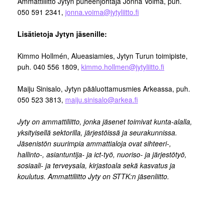
Ammattiliitto Jytyn puheenjohtaja Jonna Voima, puh.
050 591 2341,
jonna.voima@jytyliitto.fi
Lisätietoja Jytyn jäsenille:
Kimmo Hollmén, Alueasiamies, Jytyn Turun toimipiste,
puh. 040 556 1809,
kimmo.hollmen@jytyliitto.fi
Maiju Sinisalo, Jytyn pääluottamusmies Arkeassa, puh.
050 523 3813,
maiju.sinisalo@arkea.fi
Jyty on ammattiliitto, jonka jäsenet toimivat kunta-alalla,
yksityisellä sektorilla, järjestöissä ja seurakunnissa.
Jäsenistön suurimpia ammattialoja ovat sihteeri-,
hallinto-, asiantuntija- ja ict-työ, nuoriso- ja järjestötyö,
sosiaali- ja terveysala, kirjastoala sekä kasvatus ja
koulutus. Ammattiliitto Jyty on STTK:n jäsenliitto.