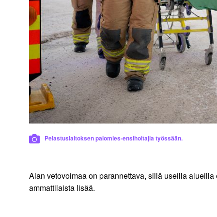
Pelastuslaitoksen palomies-ensihoitajia työssään.
Alan vetovoimaa on parannettava, sillä useilla alueil
ammattilaista lisää.