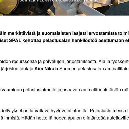
äin merkittävistä ja suomalaisten laajasti arvostamista toimi
iset SPAL kehottaa pelastusalan henkilöstöä asettumaan eh
on resursseista ja palvelujen järjestämisestä. Alalla työskentel
 järjestön johtaja
Kim Nikula
Suomen pelastusalan ammattilais
n turvaaminen pelastustoimelle ja osaavan ammattihenkilöstön m
edellytykset on turvattava hyvinvointialueilla. Pelastustoimessa
lä ihmisiä. Hädän hetkellä nopea apu on elintärkeää autettavill