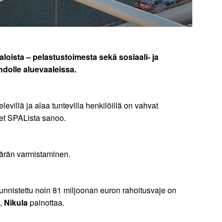
aloista – pelastustoimesta sekä sosiaali- ja
dolle aluevaaleissa.
evillä ja alaa tuntevilla henkilöillä on vahvat
et SPALista sanoo.
äärän varmistaminen.
 tunnistettu noin 81 miljoonan euron rahoitusvaje on
e,
Nikula
painottaa.