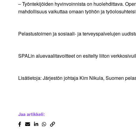
– Työntekijöiden hyvinvoinnista on huolehdittava. Opera
mahdollisuus vaikuttaa omaan työhön ja työolosuhteisii
Pelastustoimen ja sosiaali- ja terveyspalvelujen uudis
SPALin aluevaalitavoitteet on esitelty liiton verkkosivui
Lisätietoja: Järjestön johtaja Kim Nikula, Suomen pel
Jaa artikkeli: