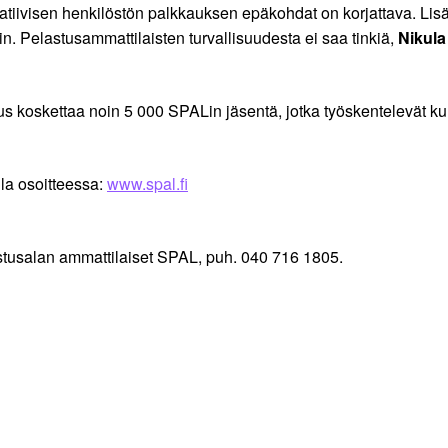
tiivisen henkilöstön palkkauksen epäkohdat on korjattava. Lisäk
n. Pelastusammattilaisten turvallisuudesta ei saa tinkiä,
Nikula
tus koskettaa noin 5 000 SPALin jäsentä, jotka työskentelevät ku
lla osoitteessa:
www.spal.fi
astusalan ammattilaiset SPAL, puh. 040 716 1805.