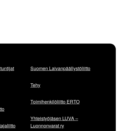
untijat
Suomen Laivanpäällystöliitto
Tehy
Toimihenkilöliitto ERTO
to
Yhteistyöjäsen LUVA –
jaliitto
Luonnonvarat ry