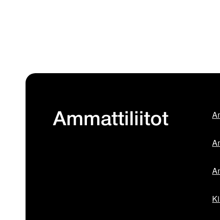
Am
Ammattiliitot
Am
Am
Ki