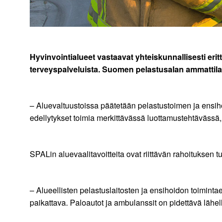
Hyvinvointialueet vastaavat yhteiskunnallisesti eritt
terveyspalveluista. Suomen pelastusalan ammattila
– Aluevaltuustoissa päätetään pelastustoimen ja ensihoid
edellytykset toimia merkittävässä luottamustehtävässä,
SPALin aluevaalitavoitteita ovat riittävän rahoitukse
– Alueellisten pelastuslaitosten ja ensihoidon toiminta
paikattava. Paloautot ja ambulanssit on pidettävä lähel