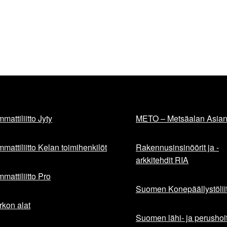
mattiliitto Jyty
METO – Metsäalan Asiant
mattiliitto Kelan toimihenkilöt
Rakennusinsinöörit ja -
arkkitehdit RIA
mattiliitto Pro
Suomen Konepäällystöliit
rkon alat
Suomen lähi- ja perushoita