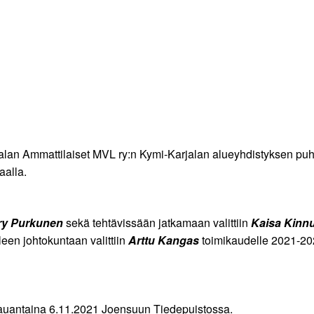
rialan Ammattilaiset MVL ry:n Kymi-Karjalan alueyhdistyksen pu
aalla.
ry Purkunen
sekä tehtävissään jatkamaan valittiin
Kaisa Kinn
leen johtokuntaan valittiin
Arttu Kangas
toimikaudelle 2021-20
lauantaina 6.11.2021 Joensuun Tiedepuistossa.