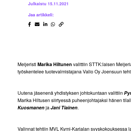
Julkaistu
15.11.2021
Jaa artikkeli:
Meijeristi
Marika Hiltunen
valittiin STTK:laisen Meije
työskentelee tuotevalmistajana Valio Oy Joensuun teht
Uutena jäsenenä yhdistyksen johtokuntaan valittiin
Py
Marika Hiltusen siirtyessä puheenjohtajaksi hänen tilal
Kuosmanen
ja
Jani Tiainen
.
Valinnat tehtiin MVL Kymi-Karjalan syyskokouksessa 