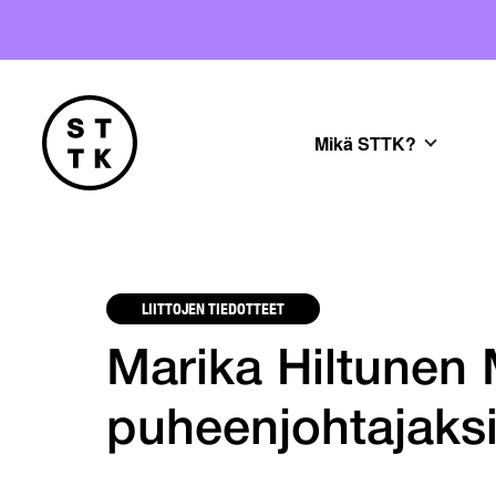
Mikä STTK?
LIITTOJEN TIEDOTTEET
Marika Hiltunen
puheenjohtajaks