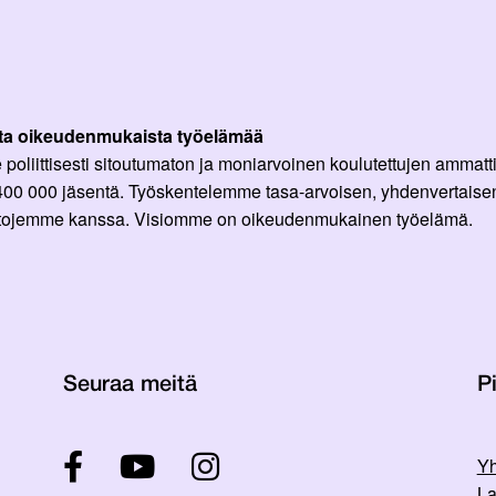
ta oikeudenmukaista työelämää
oliittisesti sitoutumaton ja moniarvoinen koulutettujen ammattil
 400 000 jäsentä. Työskentelemme tasa-arvoisen, yhdenvertaisen
ittojemme kanssa. Visiomme on oikeudenmukainen työelämä.
Seuraa meitä
Pi
Yh
La