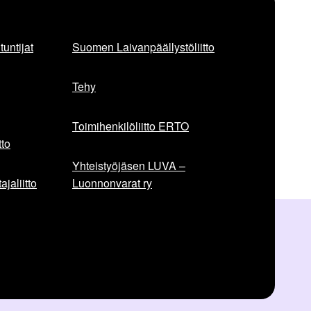
untijat
Suomen Laivanpäällystöliitto
Tehy
Toimihenkilöliitto ERTO
to
Yhteistyöjäsen LUVA –
jaliitto
Luonnonvarat ry