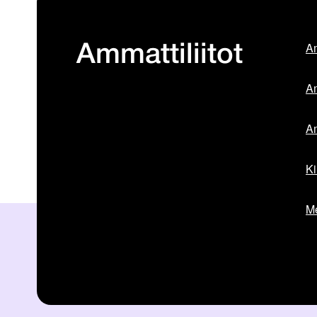
Am
Ammattiliitot
Am
Am
Ki
Me