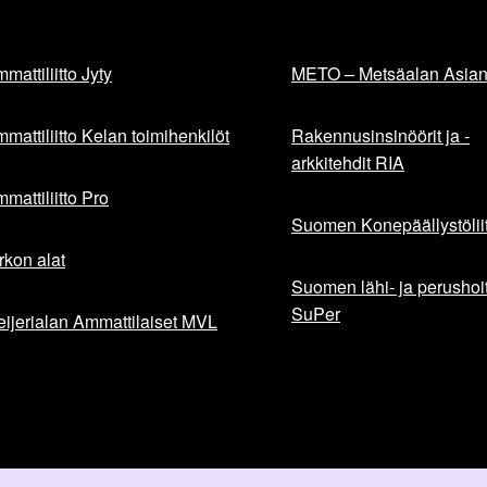
mattiliitto Jyty
METO – Metsäalan Asiant
mattiliitto Kelan toimihenkilöt
Rakennusinsinöörit ja -
arkkitehdit RIA
mattiliitto Pro
Suomen Konepäällystöliit
rkon alat
Suomen lähi- ja perushoita
SuPer
ijerialan Ammattilaiset MVL