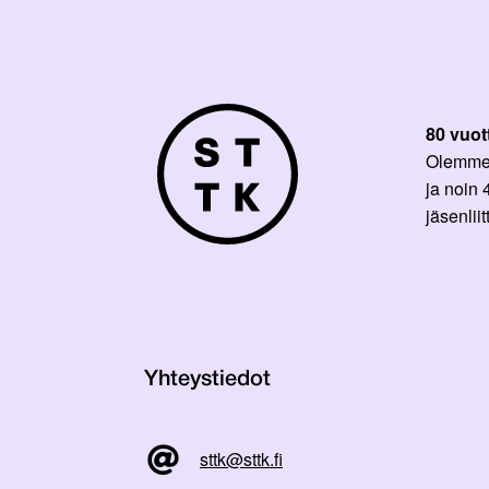
80 vuot
Olemme p
ja noin
jäsenli
Yhteystiedot
sttk@sttk.fi