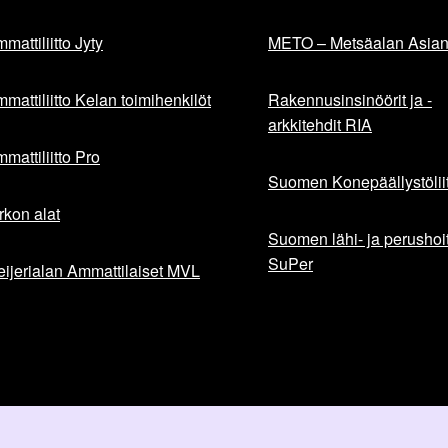
mattiliitto Jyty
METO – Metsäalan Asiant
mattiliitto Kelan toimihenkilöt
Rakennusinsinöörit ja -
arkkitehdit RIA
mattiliitto Pro
Suomen Konepäällystöliit
rkon alat
Suomen lähi- ja perushoita
SuPer
ijerialan Ammattilaiset MVL