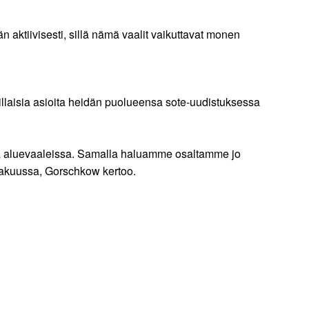
aktiivisesti, sillä nämä vaalit vaikuttavat monen
illaisia asioita heidän puolueensa sote-uudistuksessa
sa aluevaaleissa. Samalla haluamme osaltamme jo
okakuussa, Gorschkow kertoo.