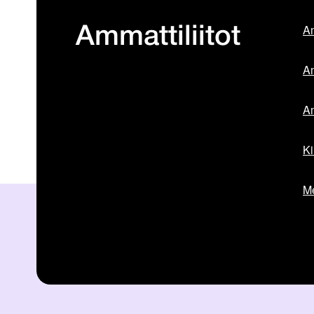
Am
Ammattiliitot
Am
Am
Ki
Me