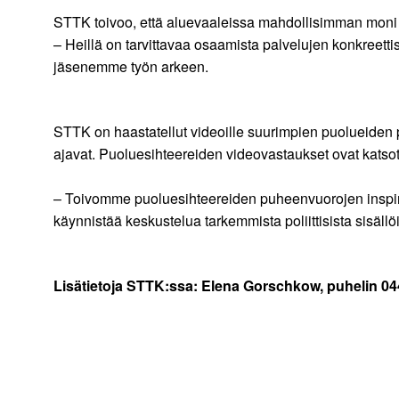
STTK toivoo, että aluevaaleissa mahdollisimman moni s
– Heillä on tarvittavaa osaamista palvelujen konkreet
jäsenemme työn arkeen.
STTK on haastatellut videoille suurimpien puolueiden p
ajavat. Puoluesihteereiden videovastaukset ovat katso
– Toivomme puoluesihteereiden puheenvuorojen inspir
käynnistää keskustelua tarkemmista poliittisista sisä
Lisätietoja STTK:ssa: Elena Gorschkow, puhelin 04