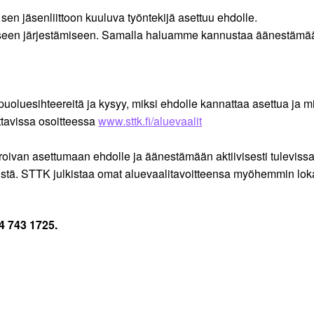
en jäsenliittoon kuuluva työntekijä asettuu ehdolle.
tiseen järjestämiseen. Samalla haluamme kannustaa äänestämään 
uoluesihteereitä ja kysyy, miksi ehdolle kannattaa asettua ja m
ttavissa osoitteessa
www.sttk.fi/aluevaalit
oivan asettumaan ehdolle ja äänestämään aktiivisesti tulevis
llöistä. STTK julkistaa omat aluevaalitavoitteensa myöhemmin l
4 743 1725.