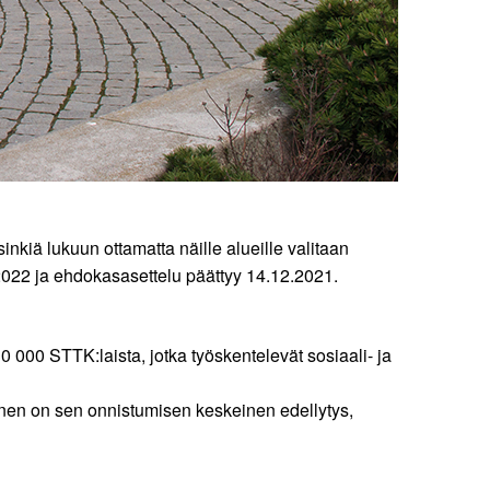
kiä lukuun ottamatta näille alueille valitaan
.2022 ja ehdokasasettelu päättyy 14.12.2021.
30 000 STTK:laista, jotka työskentelevät sosiaali- ja
minen on sen onnistumisen keskeinen edellytys,