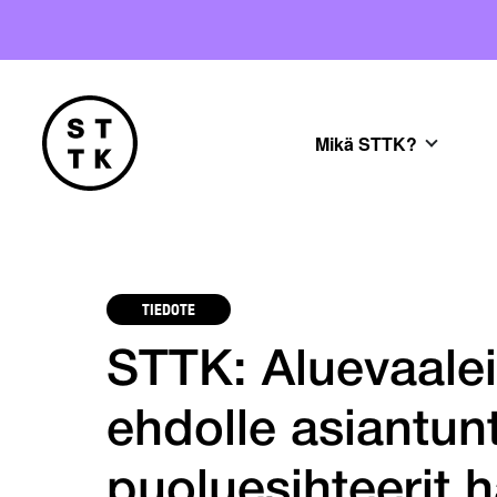
Mikä STTK?
TIEDOTE
STTK: Aluevaalei
ehdolle asiantunt
puoluesihteerit 