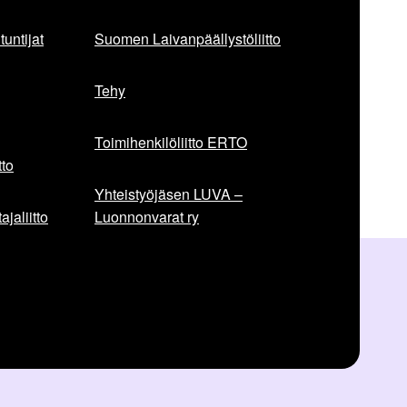
untijat
Suomen Laivanpäällystöliitto
Tehy
Toimihenkilöliitto ERTO
to
Yhteistyöjäsen LUVA –
jaliitto
Luonnonvarat ry