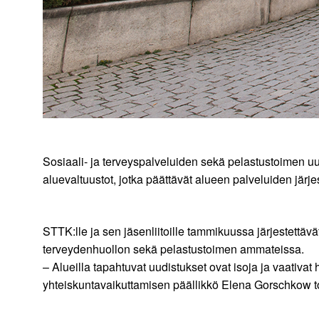
Sosiaali- ja terveyspalveluiden sekä pelastustoimen uu
aluevaltuustot, jotka päättävät alueen palveluiden jär
STTK:lle ja sen jäsenliitoille tammikuussa järjestettävä
terveydenhuollon sekä pelastustoimen ammateissa.
– Alueilla tapahtuvat uudistukset ovat isoja ja vaativa
yhteiskuntavaikuttamisen päällikkö Elena Gorschkow t