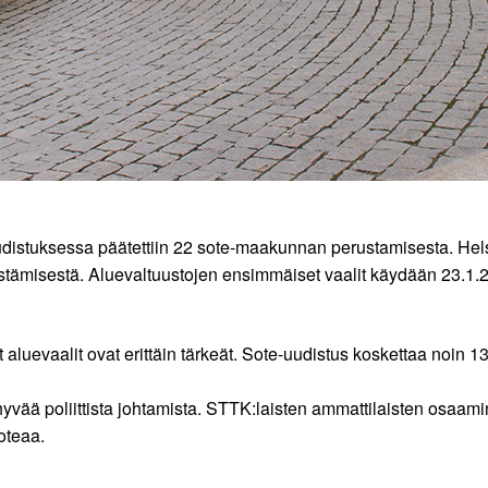
distuksessa päätettiin 22 sote-maakunnan perustamisesta. Helsin
jestämisestä. Aluevaltuustojen ensimmäiset vaalit käydään 23.1
t aluevaalit ovat erittäin tärkeät. Sote-uudistus koskettaa noin 1
t hyvää poliittista johtamista. STTK:laisten ammattilaisten osaa
oteaa.