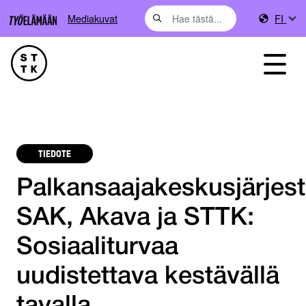
Mediakuvat
FI
TIEDOTE
Palkansaajakeskusjärjest
SAK, Akava ja STTK:
Sosiaaliturvaa
uudistettava kestävällä