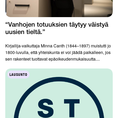
“Vanhojen totuuksien täytyy väistyä
uusien tieltä.”
Kirjailija-vaikuttaja Minna Canth (1844–1897) muistutti jo
1800-luvulla, että yhteiskunta ei voi jäädä paikalleen, jos
sen rakenteet tuottavat epäoikeudenmukaisuutta....
LAUSUNTO