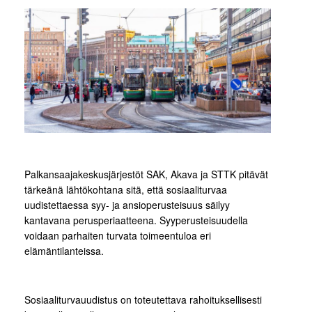
Palkansaajakeskusjärjestöt SAK, Akava ja STTK pitävät
tärkeänä lähtökohtana sitä, että sosiaaliturvaa
uudistettaessa syy- ja ansioperusteisuus säilyy
kantavana perusperiaatteena. Syyperusteisuudella
voidaan parhaiten turvata toimeentuloa eri
elämäntilanteissa.
Sosiaaliturvauudistus on toteutettava rahoituksellisesti