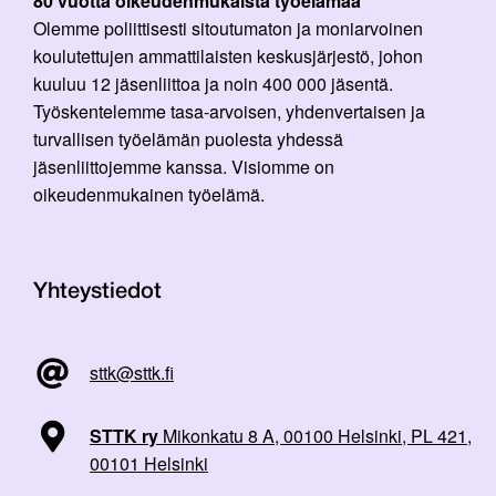
80 vuotta oikeudenmukaista työelämää
Olemme poliittisesti sitoutumaton ja moniarvoinen
koulutettujen ammattilaisten keskusjärjestö, johon
kuuluu 12 jäsenliittoa ja noin 400 000 jäsentä.
Työskentelemme tasa-arvoisen, yhdenvertaisen ja
turvallisen työelämän puolesta yhdessä
jäsenliittojemme kanssa. Visiomme on
oikeudenmukainen työelämä.
Yhteystiedot
sttk@sttk.fi
STTK ry
Mikonkatu 8 A, 00100 Helsinki, PL 421,
00101 Helsinki