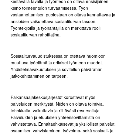
kestävällä tavalla ja työnteon on oltava ensisijainen
keino toimeentulon turvaamisessa. Työn
vastaanottamisen puolestaan on oltava kannattavaa ja
ansioiden vaikutettava sosiaaliturvan tasoon.
Työntekijöillä ja työnantajilla on merkittävä rooli
sosiaaliturvan rahoittajina.
Sosiaaliturvauudistuksessa on otettava huomioon
muuttuva työelämä ja erilaiset työnteon muodot.
Yhdistelmävakuutuksen ja sovitellun päivärahan
jatkokehittäminen on tarpeen.
Palkansaajakeskusjärjestöt korostavat myös
palveluiden merkitystä. Niiden on oltava toimivia,
tehokkaita, vaikuttavia ja riittävästi resursoituja.
Palveluiden ja etuuksien yhteensovittamista on
vahvistettava. Ennaltaehkäisevät ja yksilölliset palvelut,
osaamisen vahvistaminen, työvoima- sekä sosiaali- ja