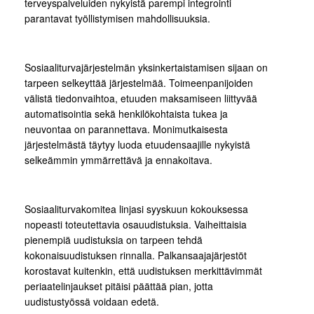
terveyspalveluiden nykyistä parempi integrointi
parantavat työllistymisen mahdollisuuksia.
Sosiaaliturvajärjestelmän yksinkertaistamisen sijaan on
tarpeen selkeyttää järjestelmää. Toimeenpanijoiden
välistä tiedonvaihtoa, etuuden maksamiseen liittyvää
automatisointia sekä henkilökohtaista tukea ja
neuvontaa on parannettava. Monimutkaisesta
järjestelmästä täytyy luoda etuudensaajille nykyistä
selkeämmin ymmärrettävä ja ennakoitava.
Sosiaaliturvakomitea linjasi syyskuun kokouksessa
nopeasti toteutettavia osauudistuksia. Vaiheittaisia
pienempiä uudistuksia on tarpeen tehdä
kokonaisuudistuksen rinnalla. Palkansaajajärjestöt
korostavat kuitenkin, että uudistuksen merkittävimmät
periaatelinjaukset pitäisi päättää pian, jotta
uudistustyössä voidaan edetä.