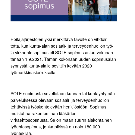
Hoitajajärjestöjen yksi merkittävä tavoite on vihdoin
totta, kun kunta-alan sosiaali- ja terveydenhuollon työ-
ja virkaehtosopimus eli SOTE-sopimus astuu voimaan
tänään 1.9.2021. Tämän kokonaan uuden sopimusalan
synnystä kunta-alalle sovittiin kevään 2020
työmarkkinakierroksella.
SOTE-sopimusta sovelletaan kunnan tai kuntayhtymän
palveluksessa olevaan sosiaali- ja terveydenhuollon
tehtävissä työskentelevään henkilöstöön. Sopimus
muistuttaa rakenteeltaan lääkärien
virkaehtosopimusta. Se on maan suurin alakohtainen
työehtosopimus, jonka piirissä on noin 180 000
työntekijää.