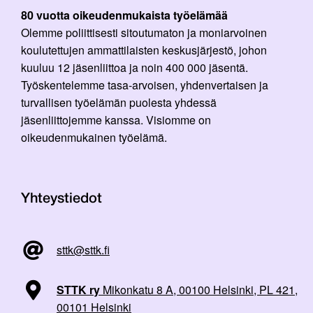
80 vuotta oikeudenmukaista työelämää
Olemme poliittisesti sitoutumaton ja moniarvoinen
koulutettujen ammattilaisten keskusjärjestö, johon
kuuluu 12 jäsenliittoa ja noin 400 000 jäsentä.
Työskentelemme tasa-arvoisen, yhdenvertaisen ja
turvallisen työelämän puolesta yhdessä
jäsenliittojemme kanssa. Visiomme on
oikeudenmukainen työelämä.
Yhteystiedot
sttk@sttk.fi
STTK ry
Mikonkatu 8 A, 00100 Helsinki, PL 421,
00101 Helsinki