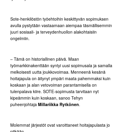
Sote-henkilöstön työehtoihin keskittyvän sopimuksen
avulla pystytään vastaamaan aiempaa täsmällisemmin
juuri sosiaali- ja terveydenhuollon alakohtaisiin
ongelmiin.
– Tämä on historiallinen päivä. Maan
työmarkkinakenttään syntyi uusi sopimusala ja samalla
melkoisesti uutta joukkovoimaa. Menneenä kesänä
hoitajapula on äitynyt ympäri maata pahemmaksi kuin
koskaan ja alan vetovoiman parantamisella on
tulenpalava kiire. SOTE-sopimusta tarvitaan nyt
kipeämmin kuin koskaan, sanoo Tehyn
puheenjohtaja
Millariikka Rytkönen
.
Molemmat järjestöt ovat varoittaneet hoitajapulasta jo
pitkään.