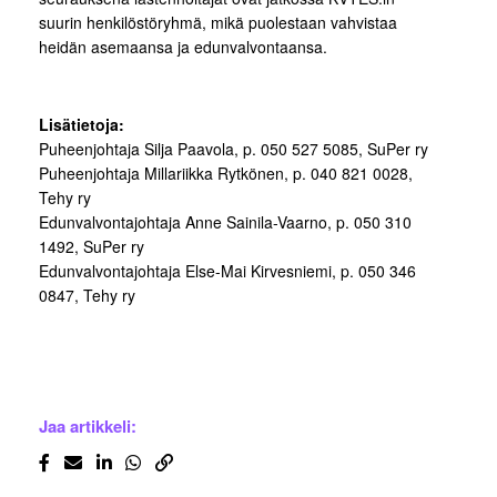
suurin henkilöstöryhmä, mikä puolestaan vahvistaa
heidän asemaansa ja edunvalvontaansa.
Lisätietoja:
Puheenjohtaja Silja Paavola, p. 050 527 5085, SuPer ry
Puheenjohtaja Millariikka Rytkönen, p. 040 821 0028,
Tehy ry
Edunvalvontajohtaja Anne Sainila-Vaarno, p. 050 310
1492, SuPer ry
Edunvalvontajohtaja Else-Mai Kirvesniemi, p. 050 346
0847, Tehy ry
Jaa artikkeli: