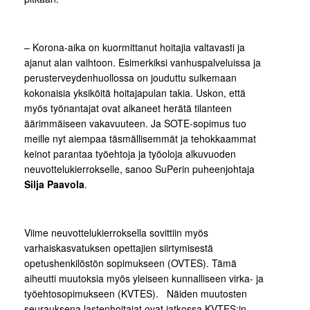
– Korona-aika on kuormittanut hoitajia valtavasti ja
ajanut alan vaihtoon. Esimerkiksi vanhuspalveluissa ja
perusterveydenhuollossa on jouduttu sulkemaan
kokonaisia yksiköitä hoitajapulan takia. Uskon, että
myös työnantajat ovat alkaneet herätä tilanteen
äärimmäiseen vakavuuteen. Ja SOTE-sopimus tuo
meille nyt aiempaa täsmällisemmät ja tehokkaammat
keinot parantaa työehtoja ja työoloja alkuvuoden
neuvottelukierrokselle, sanoo SuPerin puheenjohtaja
Silja Paavola
.
Viime neuvottelukierroksella sovittiin myös
varhaiskasvatuksen opettajien siirtymisestä
opetushenkilöstön sopimukseen (OVTES). Tämä
aiheutti muutoksia myös yleiseen kunnalliseen virka- ja
työehtosopimukseen (KVTES). Näiden muutosten
seurauksena lastenhoitajat ovat jatkossa KVTES:in