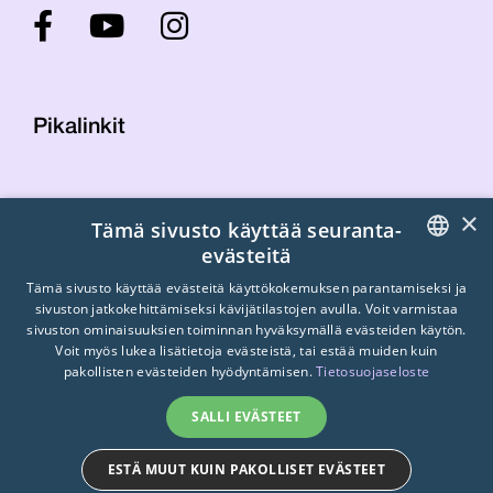
Pikalinkit
Yhteystiedot
×
Tämä sivusto käyttää seuranta-
Laskutustiedot
evästeitä
STTK:n kuvapankki
FINNISH
Tietosuojaseloste
Tämä sivusto käyttää evästeitä käyttökokemuksen parantamiseksi ja
sivuston jatkokehittämiseksi kävijätilastojen avulla. Voit varmistaa
Turvallisemman tilan periaatteet
ENGLISH
sivuston ominaisuuksien toiminnan hyväksymällä evästeiden käytön.
Voit myös lukea lisätietoja evästeistä, tai estää muiden kuin
SWEDISH
pakollisten evästeiden hyödyntämisen.
Tietosuojaseloste
SALLI EVÄSTEET
ESTÄ MUUT KUIN PAKOLLISET EVÄSTEET
© 2026
STTK.
Made with ❤ by
Avoin.Systems