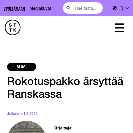
Mediakuvat
FI
BLOGI
Rokotuspakko ärsyttää
Ranskassa
Julkaistu
1.9.2021
Kirjoittaja: