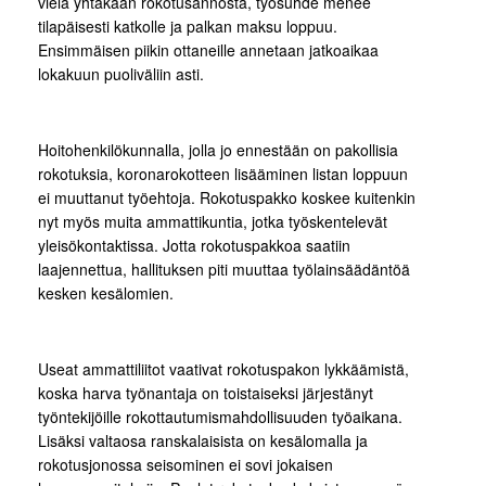
vielä yhtäkään rokotusannosta, työsuhde menee
tilapäisesti katkolle ja palkan maksu loppuu.
Ensimmäisen piikin ottaneille annetaan jatkoaikaa
lokakuun puoliväliin asti.
Hoitohenkilökunnalla, jolla jo ennestään on pakollisia
rokotuksia, koronarokotteen lisääminen listan loppuun
ei muuttanut työehtoja. Rokotuspakko koskee kuitenkin
nyt myös muita ammattikuntia, jotka työskentelevät
yleisökontaktissa. Jotta rokotuspakkoa saatiin
laajennettua, hallituksen piti muuttaa työlainsäädäntöä
kesken kesälomien.
Useat ammattiliitot vaativat rokotuspakon lykkäämistä,
koska harva työnantaja on toistaiseksi järjestänyt
työntekijöille rokottautumismahdollisuuden työaikana.
Lisäksi valtaosa ranskalaisista on kesälomalla ja
rokotusjonossa seisominen ei sovi jokaisen