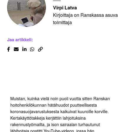
Virpi Latva
Kirjoittaja on Ranskassa asuva
toimittaja
Jaa artikkeli:
Muistan, kuinka vielä noin puoli vuotta sitten Ranskan
hoitohenkilökunnan hätähuudot puutteellisesta
koronasuojavarustuksesta kaikuivat kuuroille korville.
Kertakäyttötakkeja kerjättiin lahjoituksina
rakennustyömailta, ja ison sairaalan turhautunut
lähihoitaja postitti YouTube-videon, jossa hän