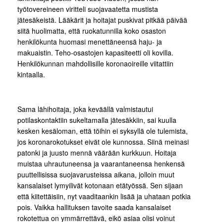
työtovereineen viritteli suojavaatetta mustista
jätesäkeistä. Lääkärit ja hoitajat puskivat pitkää päivää
siitä huolimatta, että ruokatunnilla koko osaston
henkilökunta huomasi menettäneensä haju- ja
makuaistin. Teho-osastojen kapasiteetti oli kovilla.
Henkilökunnan mahdollisille koronaoireille viitattiin
kintaalla.
Sama lähihoitaja, joka keväällä valmistautui
potilaskontaktiin sukeltamalla jätesäkkiin, sai kuulla
kesken kesäloman, että töihin ei syksyllä ole tulemista,
jos koronarokotukset eivät ole kunnossa. Siinä meinasi
patonki ja juusto mennä väärään kurkkuun. Hoitaja
muistaa uhrautuneensa ja vaarantaneensa henkensä
puuttellisissa suojavarusteissa aikana, jolloin muut
kansalaiset lymyilivät kotonaan etätyössä. Sen sijaan
että kiitettäisiin, nyt vaaditaankin lisää ja uhataan potkia
pois. Vaikka hallituksen tavoite saada kansalaiset
rokotettua on ymmärrettävä, eikö asiaa olisi voinut