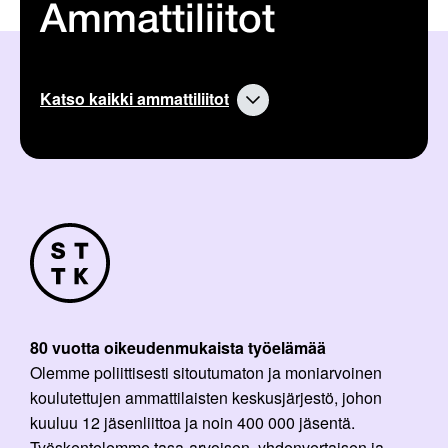
Ammattiliitot
Katso kaikki ammattiliitot
80 vuotta oikeudenmukaista työelämää
Olemme poliittisesti sitoutumaton ja moniarvoinen
koulutettujen ammattilaisten keskusjärjestö, johon
kuuluu 12 jäsenliittoa ja noin 400 000 jäsentä.
Työskentelemme tasa-arvoisen, yhdenvertaisen ja