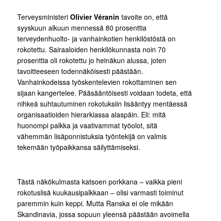
Terveysministeri
Olivier Véranin
tavoite on, että
syyskuun alkuun mennessä 80 prosenttia
terveydenhuolto- ja vanhainkotien henkilöstöstä on
rokotettu. Sairaaloiden henkilökunnasta noin 70
prosenttia oli rokotettu jo heinäkun alussa, joten
tavoitteeseen todennäköisesti päästään.
Vanhainkodeissa työskentelevien rokottaminen sen
sijaan kangertelee. Pääsääntöisesti voidaan todeta, että
nihkeä suhtautuminen rokotuksiin lisääntyy mentäessä
organisaatioiden hierarkiassa alaspäin. Eli: mitä
huonompi palkka ja vaativammat työolot, sitä
vähemmän lisäponnistuksia työntekijä on valmis
tekemään työpaikkansa säilyttämiseksi.
Tästä näkökulmasta katsoen porkkana – vaikka pieni
rokotuslisä kuukausipalkkaan – olisi varmasti toiminut
paremmin kuin keppi. Mutta Ranska ei ole mikään
Skandinavia, jossa sopuun yleensä päästään avoimella