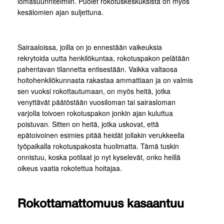
lomasuunnitelmiin. Puolet rokotuskeskuksista on myös
kesälomien ajan suljettuna.
Sairaaloissa, joilla on jo ennestään vaikeuksia
rekrytoida uutta henkilökuntaa, rokotuspakon pelätään
pahentavan tilannetta entisestään. Vaikka valtaosa
hoitohenkilökunnasta rakastaa ammattiaan ja on valmis
sen vuoksi rokottautumaan, on myös heitä, jotka
venyttävät päätöstään vuosiloman tai sairasloman
varjolla toivoen rokotuspakon jonkin ajan kuluttua
poistuvan. Sitten on heitä, jotka uskovat, että
epätoivoinen esimies pitää heidät jollakin verukkeella
työpaikalla rokotuspakosta huolimatta. Tämä tuskin
onnistuu, koska potilaat jo nyt kyselevät, onko heillä
oikeus vaatia rokotettua hoitajaa.
Rokottamattomuus kasaantuu