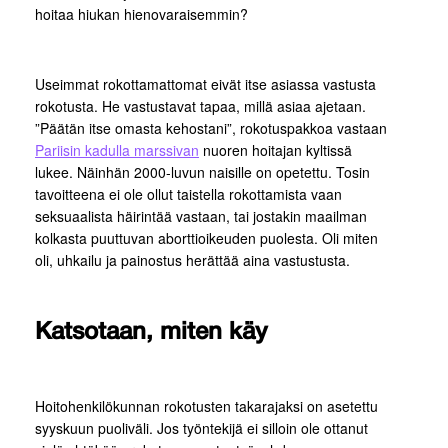
hoitaa hiukan hienovaraisemmin?
Useimmat rokottamattomat eivät itse asiassa vastusta
rokotusta. He vastustavat tapaa, millä asiaa ajetaan.
”Päätän itse omasta kehostani”, rokotuspakkoa vastaan
Pariisin kadulla marssivan
nuoren hoitajan kyltissä
lukee. Näinhän 2000-luvun naisille on opetettu. Tosin
tavoitteena ei ole ollut taistella rokottamista vaan
seksuaalista häirintää vastaan, tai jostakin maailman
kolkasta puuttuvan aborttioikeuden puolesta. Oli miten
oli, uhkailu ja painostus herättää aina vastustusta.
Katsotaan, miten käy
Hoitohenkilökunnan rokotusten takarajaksi on asetettu
syyskuun puoliväli. Jos työntekijä ei silloin ole ottanut