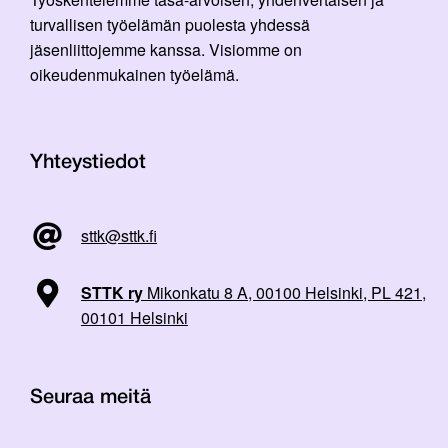
turvallisen työelämän puolesta yhdessä
jäsenliittojemme kanssa. Visiomme on
oikeudenmukainen työelämä.
Yhteystiedot
sttk@sttk.fi
STTK ry
Mikonkatu 8 A, 00100 Helsinki, PL 421,
00101 Helsinki
Seuraa meitä