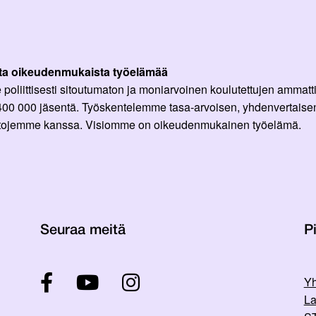
ta oikeudenmukaista työelämää
oliittisesti sitoutumaton ja moniarvoinen koulutettujen ammattil
 400 000 jäsentä. Työskentelemme tasa-arvoisen, yhdenvertaisen
ittojemme kanssa. Visiomme on oikeudenmukainen työelämä.
Seuraa meitä
Pi
Yh
La