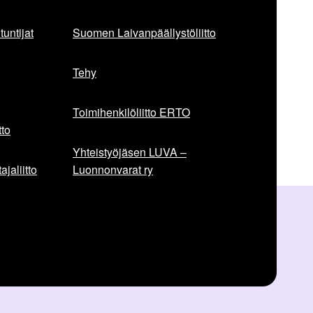
untijat
Suomen Laivanpäällystöliitto
Tehy
Toimihenkilöliitto ERTO
to
Yhteistyöjäsen LUVA –
jaliitto
Luonnonvarat ry