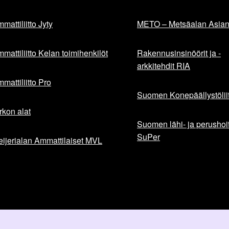
mattiliitto Jyty
METO – Metsäalan Asiant
mattiliitto Kelan toimihenkilöt
Rakennusinsinöörit ja -
arkkitehdit RIA
mattiliitto Pro
Suomen Konepäällystöliit
rkon alat
Suomen lähi- ja perushoita
SuPer
ijerialan Ammattilaiset MVL