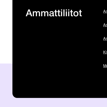
Am
Ammattiliitot
Am
Am
Ki
Me