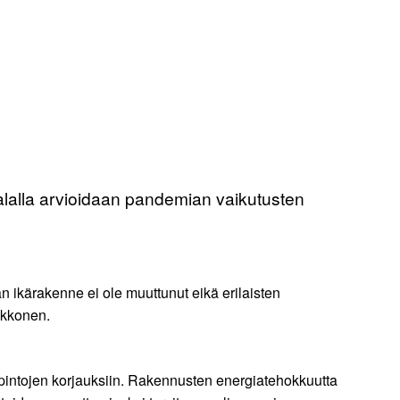
 alalla arvioidaan pandemian vaikutusten
 ikärakenne ei ole muuttunut eikä erilaisten
ukkonen.
pintojen korjauksiin. Rakennusten energiatehokkuutta