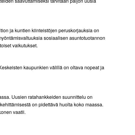
tteiden saavuttamiseksi tarvitaan paljon uusia
ion ja kuntien kiinteistöjen peruskorjauksia on
n myöntämisvaltuuksia sosiaalisen asuntotuotannon
oiset vaikutukset.
eskeisten kaupunkien välillä on oltava nopeat ja
assa. Uusien ratahankkeiden suunnittelu on
 kehittämisestä on pidettävä huolta koko maassa.
onen vaatii.