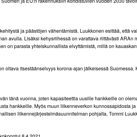
siä. Suomen ja EU:n rakennuksiin kohdistuvien vuoden 2030 tavoi
ehitystä ja päästöjen vähentämistä. Luukkonen esittää, että valt
lman avulla. Lisäksi kehysriihessä on varattava riittävästi ARA
n on parasta yhteiskunnallista elvyttämistä, millä on kauaskant
on oltava itsestäänselvyys korona-ajan jälkeisessä Suomessa. K
än tänä vuonna, joten kapasiteettia uusille hankkeille on olem
tusta hankkeille. Myös muun liikenneverkon kunnossapidosta ja
allisen liikennejärjestelmäsuunnitelman pohjalta, Tommi Luukk
s kokoontui 8.4.2021.