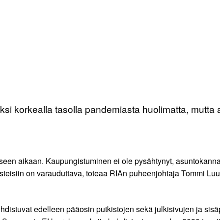
seksi korkealla tasolla pandemiasta huolimatta, mutta
iseen aikaan. Kaupungistuminen ei ole pysähtynyt, asuntokannan
aasteisiin on varauduttava, toteaa RIAn puheenjohtaja Tommi Lu
istuvat edelleen pääosin putkistojen sekä julkisivujen ja sisä