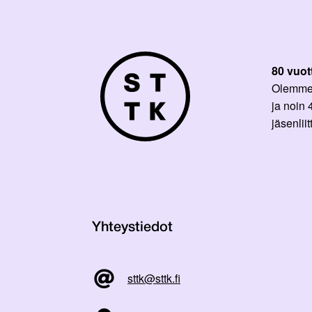
80 vuot
Olemme p
ja noin
jäsenli
Yhteystiedot
sttk@sttk.fi