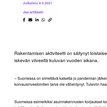
Julkaistu
9.4.2021
Jaa artikkeli:
Rakentamisen aktiviteetti on säilynyt toistai
iskevän viiveellä kuluvan vuoden aikana.
– Suomessa on siirrettävä katsetta jo pandemian jälke
korvausinvestointien tarve ole vähentynyt. Tuleviin h
Suomessa esimerkiksi asuinrakennusten korjaukset kohd