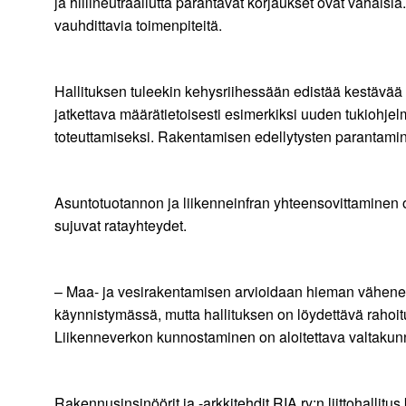
ja hiilineutraaliutta parantavat korjaukset ovat vähäi
vauhdittavia toimenpiteitä.
Hallituksen tuleekin kehysriihessään edistää kestävää k
jatkettava määrätietoisesti esimerkiksi uuden tukiohje
toteuttamiseksi. Rakentamisen edellytysten parantamine
Asuntotuotannon ja liikenneinfran yhteensovittaminen 
sujuvat ratayhteydet.
– Maa- ja vesirakentamisen arvioidaan hieman vähenev
käynnistymässä, mutta hallituksen on löydettävä rahoi
Liikenneverkon kunnostaminen on aloitettava valtakunn
Rakennusinsinöörit ja -arkkitehdit RIA ry:n liittohallitu