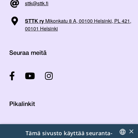
sttk@sttk.fi
STTK ry
Mikonkatu 8 A, 00100 Helsinki, PL 421,
00101 Helsinki
Seuraa meitä
Pikalinkit
Yhteystiedot
×
Tämä sivusto käyttää seuranta-
Laskutustiedot