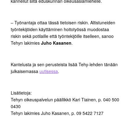
kannellut siitä eduskunnan oikeusasiamiehelle.
– Työnantaja ottaa tässä tietoisen riskin. Altistuneiden
työntekijöiden käyttäminen hoitotyössä muodostaa
riskin sekä potilaille että työntekijöille itselleen, sanoo
Tehyn lakimies
Juho Kasanen
.
Kantelusta ja sen perusteista lisää Tehy-lehden tänään
julkaisemassa
uutisessa
.
Lisätietoja:
Tehyn oikeuspalvelun päällikkö Kari Tiainen, p. 040 500
0430
Tehyn lakimies Juho Kasanen, p. 09 5422 7127