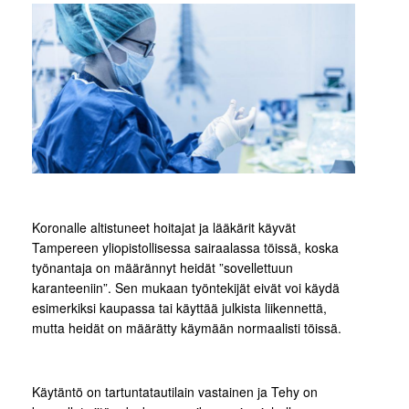
Koronalle altistuneet hoitajat ja lääkärit käyvät
Tampereen yliopistollisessa sairaalassa töissä, koska
työnantaja on määrännyt heidät ”sovellettuun
karanteeniin”. Sen mukaan työntekijät eivät voi käydä
esimerkiksi kaupassa tai käyttää julkista liikennettä,
mutta heidät on määrätty käymään normaalisti töissä.
Käytäntö on tartuntatautilain vastainen ja Tehy on