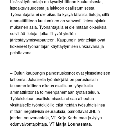
Lisäksi työnantaja on kysellyt liittoon kuulumisesta,
liittoaktiivisuudesta ja lakkoon osallistumisesta.
Työnantajalla ei ole oikeutta kysyä tällaisia tietoja, sillä
ammattiliittoon kuuluminen on vahvasti tietosuojalain
mukainen asia. Työnantajalla ei ole mitään oikeuksia
selvittää tietoja, jotka liittyvät yksilön
järjestäytymisvapauteen. Kaupungin työntekijät ovat
kokeneet työnantajan käyttäytymisen uhkaavana ja
pelottavana.
– Oulun kaupungin painostuskeinot ovat yksiselitteisen
laittomia. Jokaisella työntekijällä on perustuslain
takaama laillinen oikeus osallistua työpaikalla
ammattiliittonsa toimeenpanemaan työtaisteluun.
Työtaisteluun osallistumisesta ei saa aiheutua
yksittäiselle työntekijöille eikä heidän työsuhteisiinsa
mitään negatiivisia seurauksia, painottavat JHL:n
johdon neuvonantaja, VT Keijo Karhumaa ja Jytyn
edunvalvontajohtaja, VT
Marja Lounasmaa
.