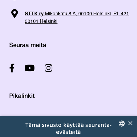
STTK ry
Mikonkatu 8 A, 00100 Helsinki, PL 421,
00101 Helsinki
Seuraa meitä
Pikalinkit
Yhteystiedot
×
Tämä sivusto käyttää seuranta-
Laskutustiedot
evästeitä
STTK:n kuvapankki