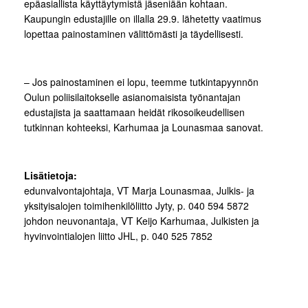
epäasiallista käyttäytymistä jäseniään kohtaan.
Kaupungin edustajille on illalla 29.9. lähetetty vaatimus
lopettaa painostaminen välittömästi ja täydellisesti.
– Jos painostaminen ei lopu, teemme tutkintapyynnön
Oulun poliisilaitokselle asianomaisista työnantajan
edustajista ja saattamaan heidät rikosoikeudellisen
tutkinnan kohteeksi, Karhumaa ja Lounasmaa sanovat.
Lisätietoja:
edunvalvontajohtaja, VT Marja Lounasmaa, Julkis- ja
yksityisalojen toimihenkilöliitto Jyty, p. 040 594 5872
johdon neuvonantaja, VT Keijo Karhumaa, Julkisten ja
hyvinvointialojen liitto JHL, p. 040 525 7852