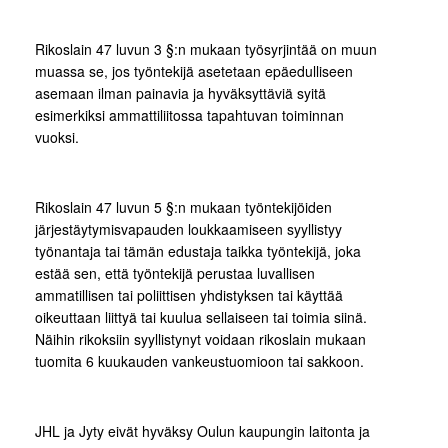
Rikoslain 47 luvun 3 §:n mukaan työsyrjintää on muun
muassa se, jos työntekijä asetetaan epäedulliseen
asemaan ilman painavia ja hyväksyttäviä syitä
esimerkiksi ammattiliitossa tapahtuvan toiminnan
vuoksi.
Rikoslain 47 luvun 5 §:n mukaan työntekijöiden
järjestäytymisvapauden loukkaamiseen syyllistyy
työnantaja tai tämän edustaja taikka työntekijä, joka
estää sen, että työntekijä perustaa luvallisen
ammatillisen tai poliittisen yhdistyksen tai käyttää
oikeuttaan liittyä tai kuulua sellaiseen tai toimia siinä.
Näihin rikoksiin syyllistynyt voidaan rikoslain mukaan
tuomita 6 kuukauden vankeustuomioon tai sakkoon.
JHL ja Jyty eivät hyväksy Oulun kaupungin laitonta ja