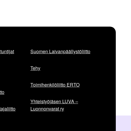
untijat
Suomen Laivanpäällystöliitto
Tehy
Toimihenkilöliitto ERTO
to
Yhteistyöjäsen LUVA –
jaliitto
Luonnonvarat ry