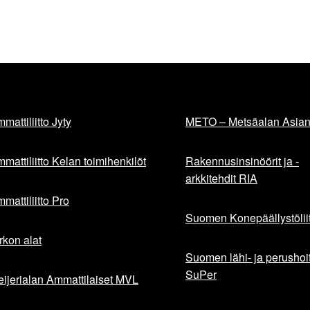
mattiliitto Jyty
METO – Metsäalan Asiant
mattiliitto Kelan toimihenkilöt
Rakennusinsinöörit ja -
arkkitehdit RIA
mattiliitto Pro
Suomen Konepäällystöliit
rkon alat
Suomen lähi- ja perushoita
SuPer
ijerialan Ammattilaiset MVL