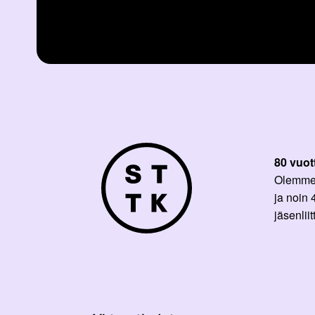
80 vuot
Olemme p
ja noin
jäsenli