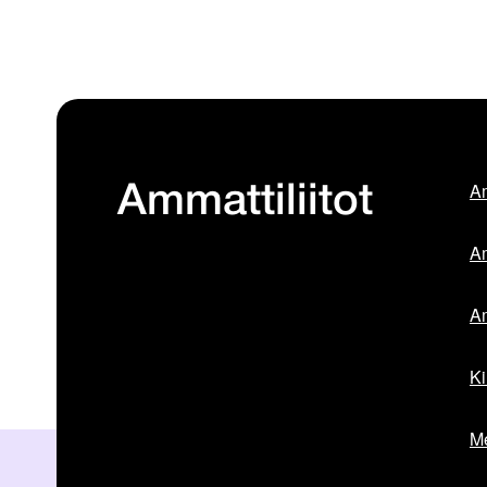
Am
Ammattiliitot
Am
Am
Ki
Me