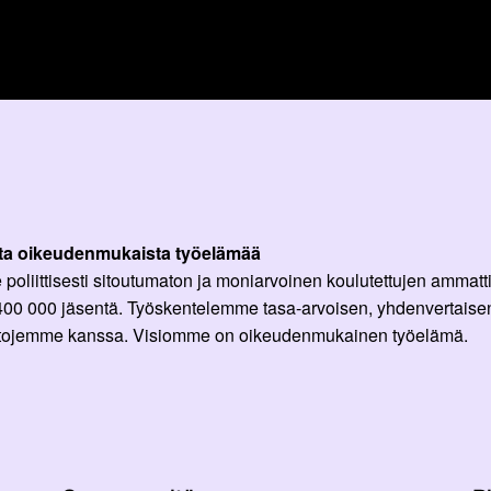
ta oikeudenmukaista työelämää
oliittisesti sitoutumaton ja moniarvoinen koulutettujen ammattil
 400 000 jäsentä. Työskentelemme tasa-arvoisen, yhdenvertaisen
ittojemme kanssa. Visiomme on oikeudenmukainen työelämä.