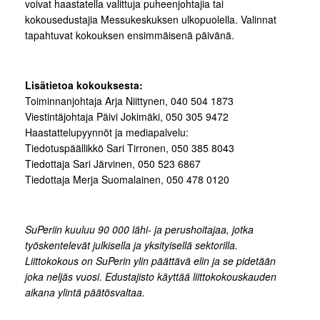
voivat haastatella valittuja puheenjohtajia tai
kokousedustajia Messukeskuksen ulkopuolella. Valinnat
tapahtuvat kokouksen ensimmäisenä päivänä.
Lisätietoa kokouksesta:
Toiminnanjohtaja Arja Niittynen, 040 504 1873
Viestintäjohtaja Päivi Jokimäki, 050 305 9472
Haastattelupyynnöt ja mediapalvelu:
Tiedotuspäällikkö Sari Tirronen, 050 385 8043
Tiedottaja Sari Järvinen, 050 523 6867
Tiedottaja Merja Suomalainen, 050 478 0120
SuPeriin kuuluu 90 000 lähi- ja perushoitajaa, jotka
työskentelevät julkisella ja yksityisellä sektorilla.
Liittokokous on SuPerin ylin päättävä elin ja se pidetään
joka neljäs vuosi. Edustajisto käyttää liittokokouskauden
aikana ylintä päätösvaltaa.