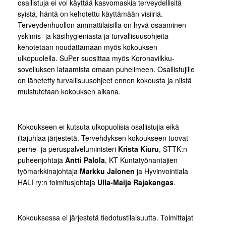
osallistuja ei voi käyttää kasvomaskia terveydellisitä
syistä, häntä on kehotettu käyttämään visiiriä.
Terveydenhuollon ammattilaisilla on hyvä osaaminen
yskimis- ja käsihygieniasta ja turvallisuusohjeita
kehotetaan noudattamaan myös kokouksen
ulkopuolella. SuPer suosittaa myös Koronavilkku-
sovelluksen lataamista omaan puhelimeen. Osallistujille
on lähetetty turvallisuusohjeet ennen kokousta ja niistä
muistutetaan kokouksen aikana.
Kokoukseen ei kutsuta ulkopuolisia osallistujia eikä
iltajuhlaa järjestetä. Tervehdyksen kokoukseen tuovat
perhe- ja peruspalveluministeri
Krista Kiuru
, STTK:n
puheenjohtaja
Antti Palola
, KT Kuntatyönantajien
työmarkkinajohtaja
Markku Jalonen
ja Hyvinvointiala
HALI ry:n toimitusjohtaja
Ulla-Maija Rajakangas
.
Kokouksessa ei järjestetä tiedotustilaisuutta. Toimittajat