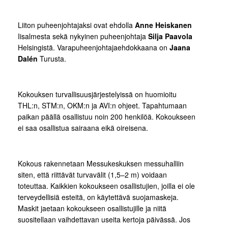
Liiton puheenjohtajaksi ovat ehdolla
Anne Heiskanen
Iisalmesta sekä nykyinen puheenjohtaja
Silja Paavola
Helsingistä. Varapuheenjohtajaehdokkaana on
Jaana
Dalén
Turusta.
Kokouksen turvallisuusjärjestelyissä on huomioitu
THL:n, STM:n, OKM:n ja AVI:n ohjeet. Tapahtumaan
paikan päällä osallistuu noin 200 henkilöä. Kokoukseen
ei saa osallistua sairaana eikä oireisena.
Kokous rakennetaan Messukeskuksen messuhalliin
siten, että riittävät turvavälit (1,5–2 m) voidaan
toteuttaa. Kaikkien kokoukseen osallistujien, joilla ei ole
terveydellisiä esteitä, on käytettävä suojamaskeja.
Maskit jaetaan kokoukseen osallistujille ja niitä
suositellaan vaihdettavan useita kertoja päivässä. Jos