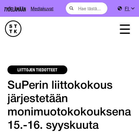
Mediakuvat
FI
LIITTOJEN TIEDOTTEET
SuPerin liittokokous
järjestetään
monimuotokokouksena
15.-16. syyskuuta